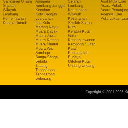
Gambaran Umum
Anggana
Sejarah
Asal Mula Erau
Sejarah
Kembang Janggut
Lambang
Acara Pokok
Wilayah
Kenohan
Kesultanan
Acara Penunjan
Lambang
Kota Bangun
Wilayah
Agenda Erau
Pemerintahan
Loa Janan
Kesultanan
Peta Lokasi Era
Kepala Daerah
Loa Kulu
Silsilah Sultan
Marang Kayu
Kutai
Muara Badak
Keraton Kutai
Muara Jawa
Gelar
Muara Kaman
Kebangsawanan
Muara Muntai
Ketopong Sultan
Muara Wis
Kutai
Samboja
Peninggalan
Sanga-Sanga
Budaya
Sebulu
Mitologi Kutai
Tabang
Undang Undang
Tenggarong
Tenggarong
Seberang
Copyright © 2001-2026 Ku