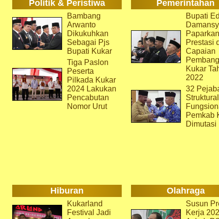
Politik & Peristiwa
Pemerintahan
Bambang
Bupati Ed
Arwanto
Damansy
Dikukuhkan
Paparka
Sebagai Pjs
Prestasi 
Bupati Kukar
Capaian
Pembang
Tiga Paslon
Kukar Ta
Peserta
2022
Pilkada Kukar
2024 Lakukan
32 Pejab
Pencabutan
Struktura
Nomor Urut
Fungsion
Pemkab 
Dimutasi
Hiburan
Olahraga
Kukarland
Susun Pr
Festival Jadi
Kerja 202