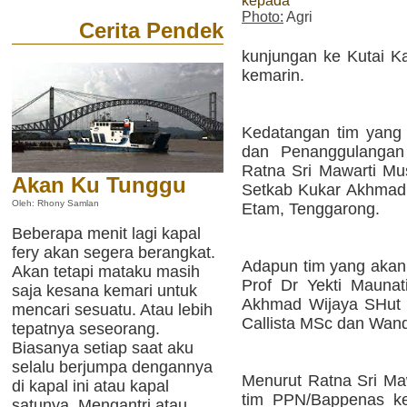
kepada
Photo:
Agri
Cerita Pendek
kunjungan ke Kutai Ka
kemarin.
Kedatangan tim yang d
dan Penanggulangan
Ratna Sri Mawarti Must
Akan Ku Tunggu
Setkab Kukar Akhmad 
Oleh: Rhony Samlan
Etam, Tenggarong.
Beberapa menit lagi kapal
fery akan segera berangkat.
Adapun tim yang akan 
Akan tetapi mataku masih
Prof Dr Yekti Mauna
saja kesana kemari untuk
Akhmad Wijaya SHut 
mencari sesuatu. Atau lebih
Callista MSc dan Wan
tepatnya seseorang.
Biasanya setiap saat aku
selalu berjumpa dengannya
Menurut Ratna Sri Maw
di kapal ini atau kapal
tim PPN/Bappenas ke
satunya. Mengantri atau