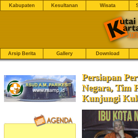
Kabupaten
Kesultanan
Wisata
Arsip Berita
Gallery
Download
Persiapan Pe
Negara, Tim 
Kunjungi Ku