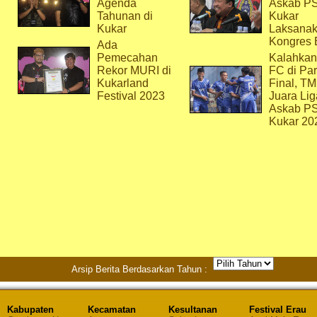
Agenda
Askab P
Tahunan di
Kukar
Kukar
Laksana
Kongres 
Ada
Pemecahan
Kalahkan
Rekor MURI di
FC di Par
Kukarland
Final, T
Festival 2023
Juara Lig
Askab P
Kukar 20
Arsip Berita Berdasarkan Tahun :
Kabupaten
Kecamatan
Kesultanan
Festival Erau