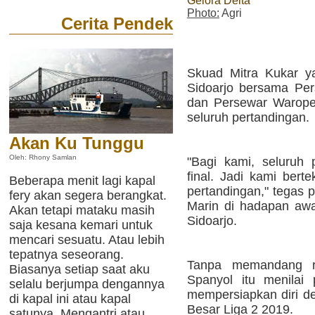
Gelora Delta
Photo:
Agri
Cerita Pendek
Skuad Mitra Kukar y
Sidoarjo bersama Per
dan Persewar Warope
seluruh pertandingan.
Akan Ku Tunggu
Oleh: Rhony Samlan
"Bagi kami, seluruh 
final. Jadi kami be
Beberapa menit lagi kapal
pertandingan," tegas p
fery akan segera berangkat.
Marin di hadapan awak
Akan tetapi mataku masih
Sidoarjo.
saja kesana kemari untuk
mencari sesuatu. Atau lebih
tepatnya seseorang.
Tanpa memandang re
Biasanya setiap saat aku
Spanyol itu menilai
selalu berjumpa dengannya
mempersiapkan diri de
di kapal ini atau kapal
Besar Liga 2 2019.
satunya. Mengantri atau