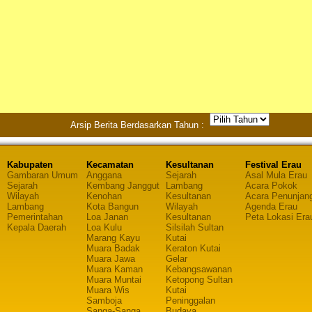
Arsip Berita Berdasarkan Tahun :
Kabupaten
Kecamatan
Kesultanan
Festival Erau
Gambaran Umum
Anggana
Sejarah
Asal Mula Erau
Sejarah
Kembang Janggut
Lambang
Acara Pokok
Wilayah
Kenohan
Kesultanan
Acara Penunjan
Lambang
Kota Bangun
Wilayah
Agenda Erau
Pemerintahan
Loa Janan
Kesultanan
Peta Lokasi Era
Kepala Daerah
Loa Kulu
Silsilah Sultan
Marang Kayu
Kutai
Muara Badak
Keraton Kutai
Muara Jawa
Gelar
Muara Kaman
Kebangsawanan
Muara Muntai
Ketopong Sultan
Muara Wis
Kutai
Samboja
Peninggalan
Sanga-Sanga
Budaya