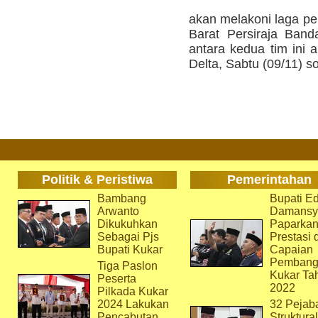
akan melakoni laga p
Barat Persiraja Ban
antara kedua tim ini 
Delta, Sabtu (09/11) s
Politik & Peristiwa
Pemerintahan
Bambang
Bupati Ed
Arwanto
Damansy
Dikukuhkan
Paparka
Sebagai Pjs
Prestasi 
Bupati Kukar
Capaian
Pembang
Tiga Paslon
Kukar Ta
Peserta
2022
Pilkada Kukar
2024 Lakukan
32 Pejab
Pencabutan
Struktura