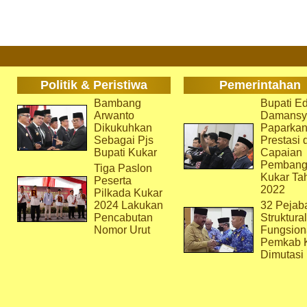
Politik & Peristiwa
Pemerintahan
Bambang
Bupati Ed
Arwanto
Damansy
Dikukuhkan
Paparka
Sebagai Pjs
Prestasi 
Bupati Kukar
Capaian
Pembang
Tiga Paslon
Kukar Ta
Peserta
2022
Pilkada Kukar
2024 Lakukan
32 Pejab
Pencabutan
Struktura
Nomor Urut
Fungsion
Pemkab 
Dimutasi