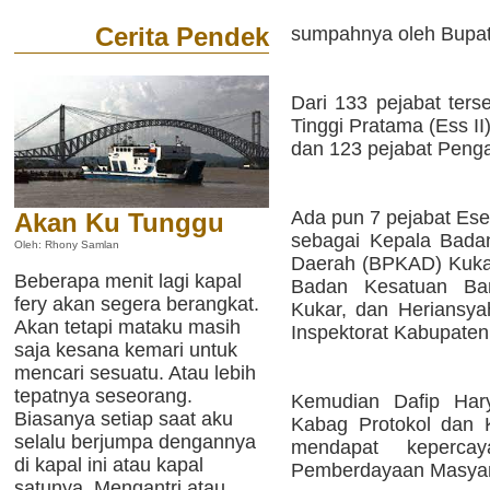
Cerita Pendek
sumpahnya oleh Bupat
Dari 133 pejabat ters
Tinggi Pratama (Ess II)
dan 123 pejabat Penga
Ada pun 7 pejabat Esel
Akan Ku Tunggu
sebagai Kepala Bada
Oleh: Rhony Samlan
Daerah (BPKAD) Kukar
Beberapa menit lagi kapal
Badan Kesatuan Ban
fery akan segera berangkat.
Kukar, dan Heriansya
Akan tetapi mataku masih
Inspektorat Kabupaten
saja kesana kemari untuk
mencari sesuatu. Atau lebih
tepatnya seseorang.
Kemudian Dafip Har
Biasanya setiap saat aku
Kabag Protokol dan 
selalu berjumpa dengannya
mendapat keperca
di kapal ini atau kapal
Pemberdayaan Masyar
satunya. Mengantri atau