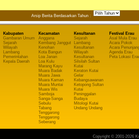
Arsip Berita Berdasarkan Tahun :
Kabupaten
Kecamatan
Kesultanan
Festival Erau
Gambaran Umum
Anggana
Sejarah
Asal Mula Erau
Sejarah
Kembang Janggut
Lambang
Acara Pokok
Wilayah
Kenohan
Kesultanan
Acara Penunjan
Lambang
Kota Bangun
Wilayah
Agenda Erau
Pemerintahan
Loa Janan
Kesultanan
Peta Lokasi Era
Kepala Daerah
Loa Kulu
Silsilah Sultan
Marang Kayu
Kutai
Muara Badak
Keraton Kutai
Muara Jawa
Gelar
Muara Kaman
Kebangsawanan
Muara Muntai
Ketopong Sultan
Muara Wis
Kutai
Samboja
Peninggalan
Sanga-Sanga
Budaya
Sebulu
Mitologi Kutai
Tabang
Undang Undang
Tenggarong
Tenggarong
Seberang
Copyright © 2001-2026 Ku