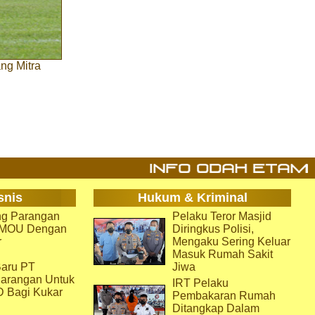
ng Mitra
snis
Hukum & Kriminal
g Parangan
Pelaku Teror Masjid
i MOU Dengan
Diringkus Polisi,
r
Mengaku Sering Keluar
Masuk Rumah Sakit
aru PT
Jiwa
arangan Untuk
IRT Pelaku
D Bagi Kukar
Pembakaran Rumah
Ditangkap Dalam