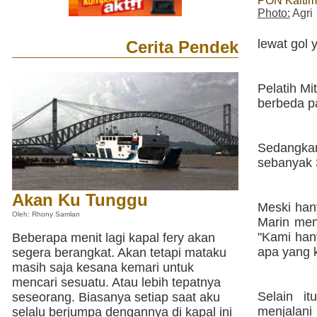
PON Kaltim
Photo:
Agri
lewat gol 
Cerita Pendek
Pelatih Mi
berbeda p
Sedangka
sebanyak 3
Akan Ku Tunggu
Meski han
Oleh: Rhony Samlan
Marin meng
"Kami han
Beberapa menit lagi kapal fery akan
apa yang k
segera berangkat. Akan tetapi mataku
masih saja kesana kemari untuk
mencari sesuatu. Atau lebih tepatnya
Selain i
seseorang. Biasanya setiap saat aku
menjalani
selalu berjumpa dengannya di kapal ini