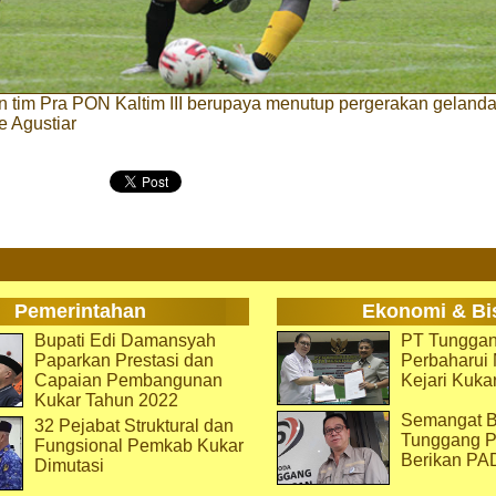
 tim Pra PON Kaltim III berupaya menutup pergerakan gelanda
e Agustiar
Pemerintahan
Ekonomi & Bi
Bupati Edi Damansyah
PT Tunggan
Paparkan Prestasi dan
Perbaharu
Capaian Pembangunan
Kejari Kuka
Kukar Tahun 2022
Semangat B
32 Pejabat Struktural dan
Tunggang P
Fungsional Pemkab Kukar
Berikan PA
Dimutasi