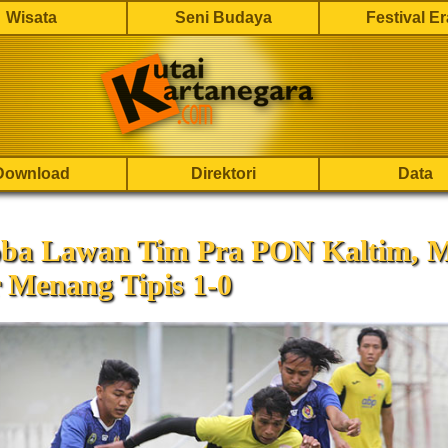
Wisata
Seni Budaya
Festival E
Download
Direktori
Data
oba Lawan Tim Pra PON Kaltim, M
 Menang Tipis 1-0