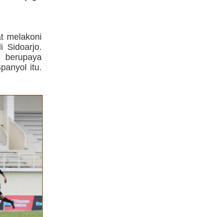
t melakoni
 Sidoarjo.
n berupaya
anyol itu.