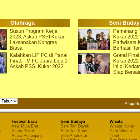
Olahraga
Seni Buday
Susun Program Kerja
Pemenang T
2023, Askab PSSI Kukar
Kukar 2022 
Laksanakan Kongres
Pariwisata 
Biasa
Berhasil Ter
Kalahkan LIP FC di Partai
Grand Final
Final, TM FC Juara Liga 1
Kukar 2022
Askab PSSI Kukar 2022
Ini di Kedat
Siap Bersai
Arsip Be
Festival Erau
Seni Budaya
Wisata
Asal Mula Erau
Seni Tari Dayak
Wisata Kukar
n
Acara Pokok
Seni Tari Kutai
Peta Wisata
Acara Penunjang
Seni Arsitektur
Hotel