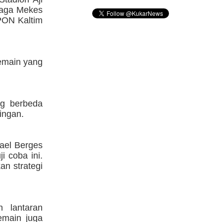
Naga Mekes
PON Kaltim
pemain yang
ng berbeda
ingan.
fael Berges
i coba ini.
n strategi
n lantaran
pemain juga