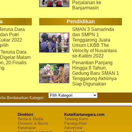
Perjalanan ke
Banjarmasin
a
Pendidikan
eruna Dara
SMAN 3 Samarinda
dan Putri
dan SMPN 1
Kukar 2022
Tenggarong Juara
pilih
Umum LKBB The
Velocity of Nusantara
 Teruna Dara
se-Kaltim 2022
 Digelar Malam
on, 20 Finalis
Penantian Panjang
ng
Hingga 8 Tahun,
Gedung Baru SMAN 1
Tenggarong Akhirnya
Siap Digunakan
rita Berdasarkan Kategori :
Direktori
KutaiKartanegara.com
Berita & Media
Tentang Kami
Ekonomi & Bisnis
Pasang Iklan
Kesehatan
Advertorial