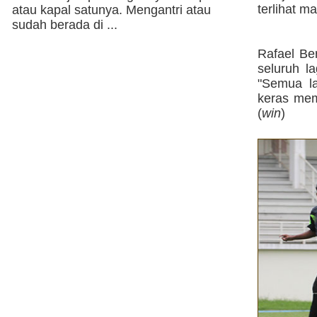
terlihat ma
atau kapal satunya. Mengantri atau
sudah berada di ...
Rafael Be
seluruh l
"Semua l
keras mem
(
win
)