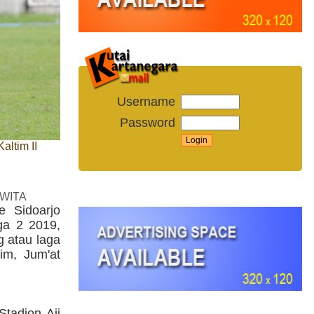
Username
Password
ltim II
 WITA
e Sidoarjo
ga 2 2019,
g atau laga
im, Jum'at
Stadion Aji