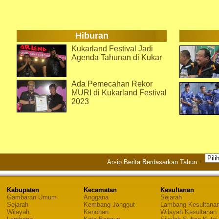
Hiburan
Kukarland Festival Jadi
Agenda Tahunan di Kukar
Ada Pemecahan Rekor
MURI di Kukarland Festival
2023
Arsip Berita Berdasarkan Tahun :
Kabupaten
Kecamatan
Kesultanan
Gambaran Umum
Anggana
Sejarah
Sejarah
Kembang Janggut
Lambang Kesultana
Wilayah
Kenohan
Wilayah Kesultanan