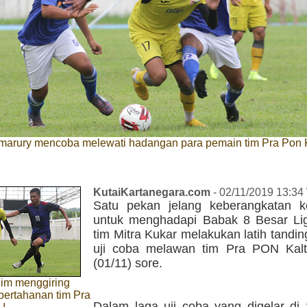
marury mencoba melewati hadangan para pemain tim Pra Pon Ka
KutaiKartanegara.com
- 02/11/2019 13:34
Satu pekan jelang keberangkatan k
untuk menghadapi Babak 8 Besar Li
tim Mitra Kukar melakukan latih tandin
uji coba melawan tim Pra PON Kalt
(01/11) sore.
lim menggiring
 pertahanan tim Pra
Dalam laga uji coba yang digelar di 