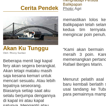
menghadapi Persiba
Balikpapan
Cerita Pendek
Photo:
Agri
memastikan lolos k
Balikpapan telah sela
kedua tim ternyat
mengincar poin penuh
Akan Ku Tunggu
"Kami akan bermain 
Oleh: Rhony Samlan
meraih 3 poin. Kare
memenangkan pertandin
Beberapa menit lagi kapal
Rafael Berges Marin.
fery akan segera berangkat.
Akan tetapi mataku masih
saja kesana kemari untuk
Menurut pelatih asal
mencari sesuatu. Atau lebih
baru kembali berlatih
tepatnya seseorang.
usai tandang ke Tuba
Biasanya setiap saat aku
para pemainnya mampu
selalu berjumpa dengannya
di kapal ini atau kapal
satunya. Mengantri atau