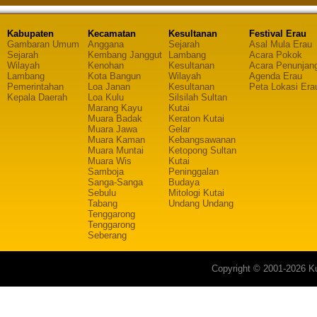
Kabupaten
Kecamatan
Kesultanan
Festival Erau
Gambaran Umum
Anggana
Sejarah
Asal Mula Erau
Sejarah
Kembang Janggut
Lambang
Acara Pokok
Wilayah
Kenohan
Kesultanan
Acara Penunjan
Lambang
Kota Bangun
Wilayah
Agenda Erau
Pemerintahan
Loa Janan
Kesultanan
Peta Lokasi Era
Kepala Daerah
Loa Kulu
Silsilah Sultan
Marang Kayu
Kutai
Muara Badak
Keraton Kutai
Muara Jawa
Gelar
Muara Kaman
Kebangsawanan
Muara Muntai
Ketopong Sultan
Muara Wis
Kutai
Samboja
Peninggalan
Sanga-Sanga
Budaya
Sebulu
Mitologi Kutai
Tabang
Undang Undang
Tenggarong
Tenggarong
Seberang
Copyright © 2001-2026 Ku