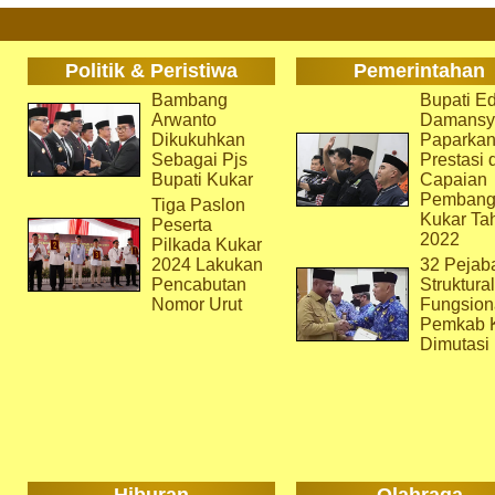
Politik & Peristiwa
Pemerintahan
Bambang
Bupati Ed
Arwanto
Damansy
Dikukuhkan
Paparka
Sebagai Pjs
Prestasi 
Bupati Kukar
Capaian
Pembang
Tiga Paslon
Kukar Ta
Peserta
2022
Pilkada Kukar
2024 Lakukan
32 Pejab
Pencabutan
Struktura
Nomor Urut
Fungsion
Pemkab 
Dimutasi