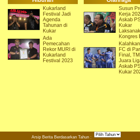
Hiburan
Olahraga
Kukarland
Susun Pr
Festival Jadi
Kerja 202
Agenda
Askab P
Tahunan di
Kukar
Kukar
Laksana
Kongres 
Ada
Pemecahan
Kalahkan
Rekor MURI di
FC di Par
Kukarland
Final, T
Festival 2023
Juara Lig
Askab P
Kukar 20
Arsip Berita Berdasarkan Tahun :