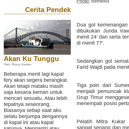
Photo:
Istimewa
Cerita Pendek
Dua gol kemenangan 
dibukukan Junda Ira
menit 24' dan serta t
di menit 77'.
Akan Ku Tunggu
Sedangkan gol semat
Oleh: Rhony Samlan
Farid Wajdi pada menit
Beberapa menit lagi kapal
fery akan segera berangkat.
Tiga poin dari Sume
Akan tetapi mataku masih
menjadi pemuncak kl
saja kesana kemari untuk
Grup Timur menggeser
mencari sesuatu. Atau lebih
menempati posisi pert
tepatnya seseorang.
Biasanya setiap saat aku
selalu berjumpa dengannya
Pelatih Mitra Kukar
di kapal ini atau kapal
sangat senang dan me
satunya. Mengantri atau