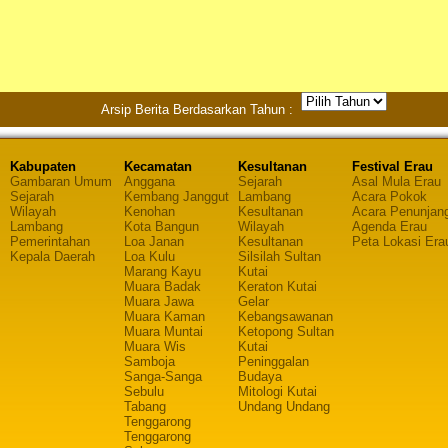
Arsip Berita Berdasarkan Tahun :
Kabupaten
Kecamatan
Kesultanan
Festival Erau
Gambaran Umum
Anggana
Sejarah
Asal Mula Erau
Sejarah
Kembang Janggut
Lambang
Acara Pokok
Wilayah
Kenohan
Kesultanan
Acara Penunjan
Lambang
Kota Bangun
Wilayah
Agenda Erau
Pemerintahan
Loa Janan
Kesultanan
Peta Lokasi Era
Kepala Daerah
Loa Kulu
Silsilah Sultan
Marang Kayu
Kutai
Muara Badak
Keraton Kutai
Muara Jawa
Gelar
Muara Kaman
Kebangsawanan
Muara Muntai
Ketopong Sultan
Muara Wis
Kutai
Samboja
Peninggalan
Sanga-Sanga
Budaya
Sebulu
Mitologi Kutai
Tabang
Undang Undang
Tenggarong
Tenggarong