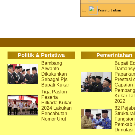
11
Persatu Tuban
Politik & Peristiwa
Pemerintahan
Bambang
Bupati Ed
Arwanto
Damansy
Dikukuhkan
Paparka
Sebagai Pjs
Prestasi 
Bupati Kukar
Capaian
Pembang
Tiga Paslon
Kukar Ta
Peserta
2022
Pilkada Kukar
2024 Lakukan
32 Pejab
Pencabutan
Struktura
Nomor Urut
Fungsion
Pemkab 
Dimutasi