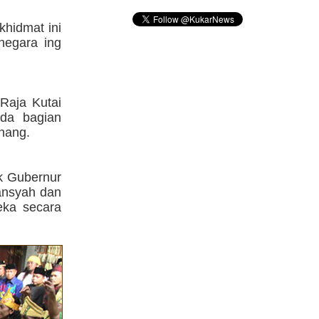
khidmat ini
negara ing
Raja Kutai
ada bagian
inang.
uk Gubernur
ansyah dan
eka secara