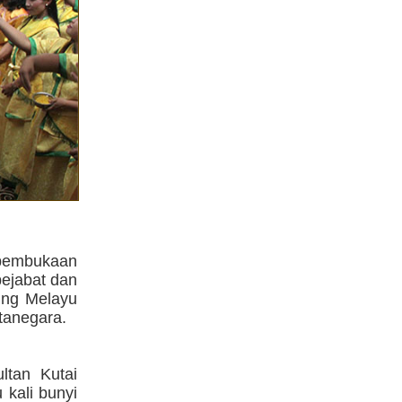
 pembukaan
pejabat dan
ung Melayu
tanegara.
ltan Kutai
 kali bunyi