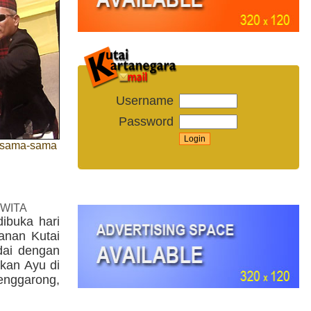
Username
Password
ersama-sama
 WITA
ibuka hari
tanan Kutai
ndai dengan
kan Ayu di
enggarong,