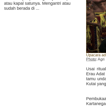
atau kapal satunya. Mengantri atau
sudah berada di ...
Upacara ada
Photo
: Agri
Usai ritu
Erau Adat 
tamu unda
Kutai yan
Pembukaan
Kartanegar