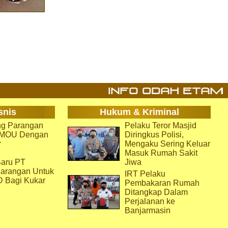
snis
Hukum & Kriminal
g Parangan
Pelaku Teror Masjid
i MOU Dengan
Diringkus Polisi,
r
Mengaku Sering Keluar
Masuk Rumah Sakit
aru PT
Jiwa
arangan Untuk
IRT Pelaku
D Bagi Kukar
Pembakaran Rumah
Ditangkap Dalam
Perjalanan ke
Banjarmasin