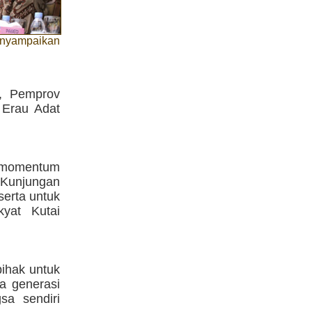
menyampaikan
, Pemprov
 Erau Adat
us momentum
 Kunjungan
serta untuk
kyat Kutai
ihak untuk
da generasi
sa sendiri