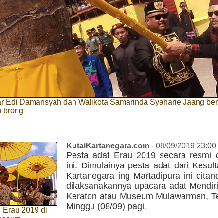
ar Edi Damansyah dan Walikota Samarinda Syaharie Jaang b
 brong
KutaiKartanegara.com
- 08/09/2019 23:00
Pesta adat Erau 2019 secara resmi d
ini. Dimulainya pesta adat dari Kesul
Kartanegara ing Martadipura ini dita
dilaksanakannya upacara adat Mendiri
Keraton atau Museum Mulawarman, T
Minggu (08/09) pagi.
Erau 2019 di