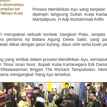
useum
 dimeriahkan
mpilan tari
Prosesi Mendirikan Ayu yang berjalan 
Melayu Kutai
dipimpin langsung Sultan Kutai Karta
Martadipura, H Adji Muhammad Arifin.
ri merupakan sebuah tombak Sangkoh Piatu, senjata 
ara pertama Aji Batara Agung Dewa Sakti, yang p
elah diikat dengan janur kuning, daun sirih serta buah p
ng yang terlibat dalam prosesi Mendirikan Ayu, termas
n Timur Isran Noor, Bupati Kutai Kartanegara Edi Dam
I/Mulawarman Brigjen TNI Richard Tampubolon. Mer
ama mengangkat Tiang Ayu tersebut.