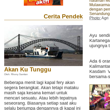
halaman M
Mulawarman
dengan pena
Senandung 
Cerita Pendek
Photo:
Agri
Ayu sendi
Kartaneg
ujungnya t
Ada 6 ora
Kalimanta
Akan Ku Tunggu
Kasdam V
Oleh: Rhony Samlan
bersama-s
Beberapa menit lagi kapal fery akan
segera berangkat. Akan tetapi mataku
masih saja kesana kemari untuk
mencari sesuatu. Atau lebih tepatnya
seseorang. Biasanya setiap saat aku
selalu berjumpa dengannya di kapal ini