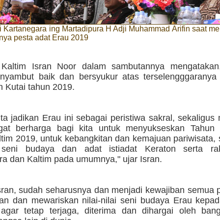
i Kartanegara ing Martadipura H Adji Muhammad Arifin saat 
anya pesta adat Erau 2019
 Kaltim Isran Noor dalam sambutannya mengatakan
nyambut baik dan bersyukur atas terselengggaranya
n Kutai tahun 2019.
ita jadikan Erau ini sebagai peristiwa sakral, sekalig
gat berharga bagi kita untuk menyukseskan Tahun
tim 2019, untuk kebangkitan dan kemajuan pariwisata, 
 seni budaya dan adat istiadat Keraton serta ra
ra dan Kaltim pada umumnya," ujar Isran.
sran, sudah seharusnya dan menjadi kewajiban semua p
kan dan mewariskan nilai-nilai seni budaya Erau kepa
agar tetap terjaga, diterima dan dihargai oleh bang