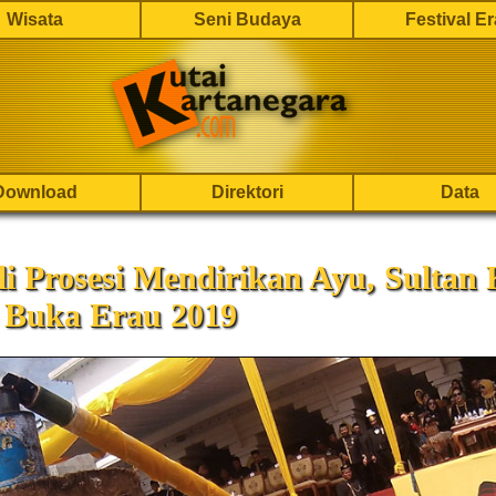
Wisata
Seni Budaya
Festival E
Download
Direktori
Data
i Prosesi Mendirikan Ayu, Sultan 
 Buka Erau 2019