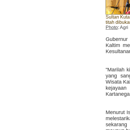
Sultan Kuta
titah dibuk
Photo
: Agri
Gubernur
Kaltim me
Kesultana
"Marilah k
yang san
Wisata Kal
kejayaan
Kartanega
Menurut I
melestari
sekarang 