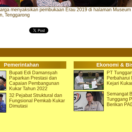
arga menyaksikan pembukaan Erau 2019 di halaman Museum
n, Tenggarong
Pemerintahan
Ekonomi & Bi
Bupati Edi Damansyah
PT Tunggan
Paparkan Prestasi dan
Perbaharu
Capaian Pembangunan
Kejari Kuka
Kukar Tahun 2022
Semangat B
32 Pejabat Struktural dan
Tunggang P
Fungsional Pemkab Kukar
Berikan PA
Dimutasi