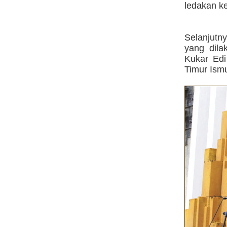
ledakan k
Selanjutn
yang dila
Kukar Edi
Timur Ismu