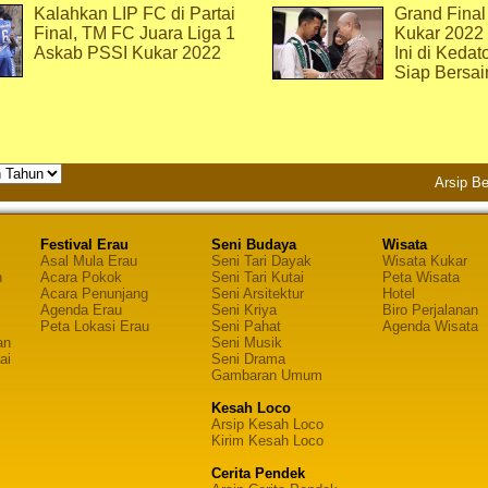
Kalahkan LIP FC di Partai
Grand Final
Final, TM FC Juara Liga 1
Kukar 2022
Askab PSSI Kukar 2022
Ini di Kedat
Siap Bersai
Arsip Be
Festival Erau
Seni Budaya
Wisata
Asal Mula Erau
Seni Tari Dayak
Wisata Kukar
n
Acara Pokok
Seni Tari Kutai
Peta Wisata
Acara Penunjang
Seni Arsitektur
Hotel
Agenda Erau
Seni Kriya
Biro Perjalanan
Peta Lokasi Erau
Seni Pahat
Agenda Wisata
an
Seni Musik
ai
Seni Drama
Gambaran Umum
Kesah Loco
Arsip Kesah Loco
Kirim Kesah Loco
Cerita Pendek