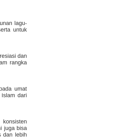
unan lagu-
erta untuk
esiasi dan
alam rangka
epada umat
Islam dari
 konsisten
i juga bisa
s dan lebih