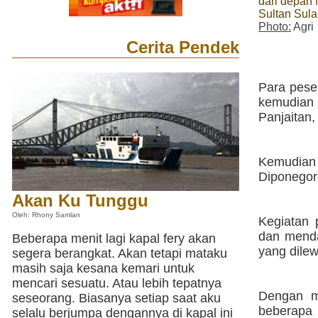
dari depan
Sultan Sul
Photo:
Agri
Cerita Pendek
Para peser
kemudian
Panjaitan,
Kemudian 
Diponego
Akan Ku Tunggu
Oleh: Rhony Samlan
Kegiatan 
dan menda
Beberapa menit lagi kapal fery akan
yang dilew
segera berangkat. Akan tetapi mataku
masih saja kesana kemari untuk
mencari sesuatu. Atau lebih tepatnya
Dengan m
seseorang. Biasanya setiap saat aku
beberapa
selalu berjumpa dengannya di kapal ini