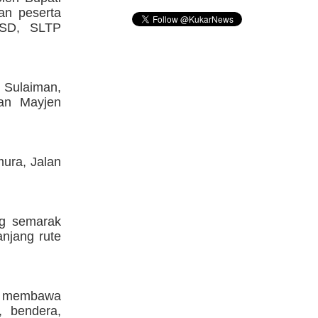
an peserta
i SD, SLTP
n Sulaiman,
lan Mayjen
mura, Jalan
ng semarak
njang rute
a membawa
, bendera,