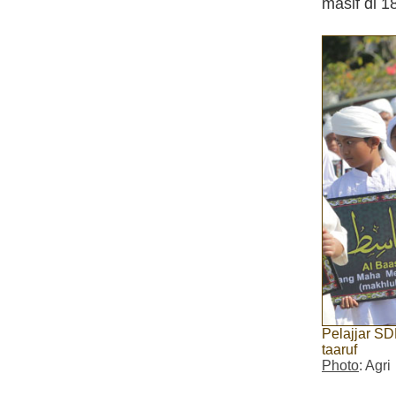
masif di 1
Pelajjar S
taaruf
Photo
: Agri