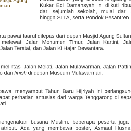
 Masjid Agung
Kukar Edi Damansyah ini diikuti ribu
aiman
dari sejumlah sekolah, mulai dar
hingga SLTA, serta Pondok Pesantren.
ta pawai taaruf dilepas dari depan Masjid Agung Sulta
 melewati Jalan Monumen Timur, Jalan Kartini, Ja
 Jalan Teratai, dan Jalan Ki Hajar Dewantara.
melintasi Jalan Melati, Jalan Mulawarman, Jalan Patti
ro dan
finish
di depan Museum Mulawarman.
pawai menyambut Tahun Baru Hijriyah ini berlangsu
pat perhatian antusias dari warga Tenggarong di sepa
ati.
engenakan busana Muslim, beberapa peserta jug
 atribut. Ada yang membawa poster, Asmaul Husna