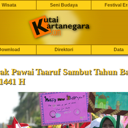
Wisata
Seni Budaya
Festival E
Download
Direktori
Data
ak Pawai Taaruf Sambut Tahun B
 1441 H