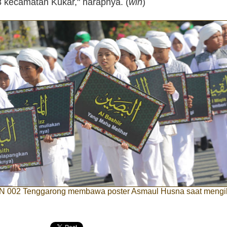
8 kecamatan Kukar," harapnya. (
win
)
DN 002 Tenggarong membawa poster Asmaul Husna saat mengik