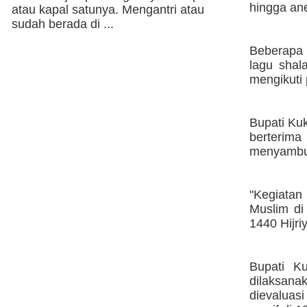
hingga ane
atau kapal satunya. Mengantri atau
sudah berada di ...
Beberapa 
lagu sha
mengikuti 
Bupati Ku
berterima
menyambut
"Kegiatan
Muslim di
1440 Hijri
Bupati Ku
dilaksana
dievaluas