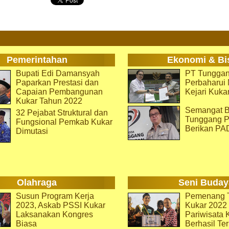
Pemerintahan
Ekonomi & Bi
Bupati Edi Damansyah
PT Tunggan
Paparkan Prestasi dan
Perbaharu
Capaian Pembangunan
Kejari Kuka
Kukar Tahun 2022
Semangat B
32 Pejabat Struktural dan
Tunggang P
Fungsional Pemkab Kukar
Berikan PA
Dimutasi
Olahraga
Seni Buday
Susun Program Kerja
Pemenang T
2023, Askab PSSI Kukar
Kukar 2022 
Laksanakan Kongres
Pariwisata 
Biasa
Berhasil Ter