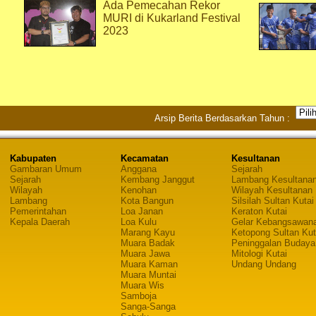
Ada Pemecahan Rekor
MURI di Kukarland Festival
2023
Arsip Berita Berdasarkan Tahun :
Kabupaten
Kecamatan
Kesultanan
Gambaran Umum
Anggana
Sejarah
Sejarah
Kembang Janggut
Lambang Kesultana
Wilayah
Kenohan
Wilayah Kesultanan
Lambang
Kota Bangun
Silsilah Sultan Kutai
Pemerintahan
Loa Janan
Keraton Kutai
Kepala Daerah
Loa Kulu
Gelar Kebangsawan
Marang Kayu
Ketopong Sultan Kut
Muara Badak
Peninggalan Budaya
Muara Jawa
Mitologi Kutai
Muara Kaman
Undang Undang
Muara Muntai
Muara Wis
Samboja
Sanga-Sanga