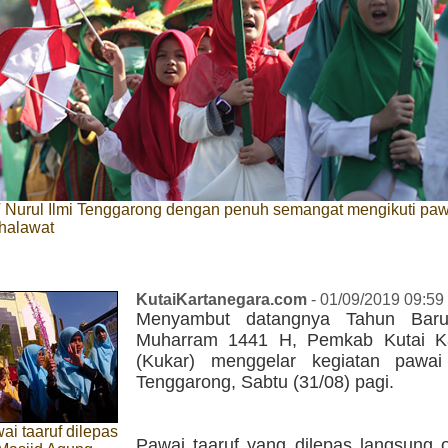
 Nurul Ilmi Tenggarong dengan penuh semangat mengikuti pawa
shalawat
KutaiKartanegara.com
- 01/09/2019 09:59
Menyambut datangnya Tahun Bar
Muharram 1441 H, Pemkab Kutai Ka
(Kukar) menggelar kegiatan pawai
Tenggarong, Sabtu (31/08) pagi.
ai taaruf dilepas
Pawai taaruf yang dilepas langsung o