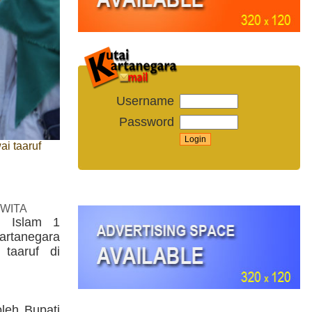
Username
Password
i taaruf
 WITA
u Islam 1
rtanegara
 taaruf di
leh Bupati