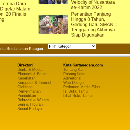
Velocity of Nusantara
 Teruna Dara
se-Kaltim 2022
 Digelar Malam
on, 20 Finalis
Penantian Panjang
ng
Hingga 8 Tahun,
Gedung Baru SMAN 1
Tenggarong Akhirnya
Siap Digunakan
rita Berdasarkan Kategori :
Direktori
KutaiKartanegara.com
Berita & Media
Tentang Kami
Ekonomi & Bisnis
Pasang Iklan
Kesehatan
Advertorial
Komputer & Internet
Web Design
Olahraga
Pedoman Media Siber
Pemerintahan
Isi Buku Tamu
Pendidikan
Lihat Buku Tamu
Rekreasi & Wisata
Seni & Hiburan
Sosial Budaya