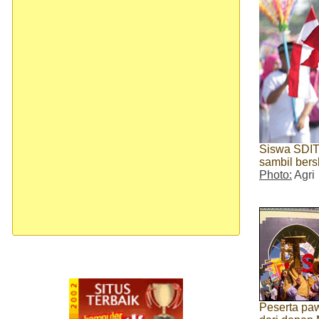
Siswa SDIT
sambil ber
Photo:
Agri
Peserta paw