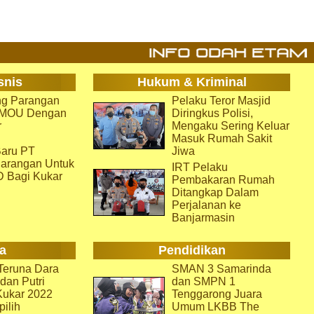
snis
Hukum & Kriminal
g Parangan
Pelaku Teror Masjid
i MOU Dengan
Diringkus Polisi,
r
Mengaku Sering Keluar
Masuk Rumah Sakit
aru PT
Jiwa
arangan Untuk
IRT Pelaku
D Bagi Kukar
Pembakaran Rumah
Ditangkap Dalam
Perjalanan ke
Banjarmasin
a
Pendidikan
eruna Dara
SMAN 3 Samarinda
dan Putri
dan SMPN 1
Kukar 2022
Tenggarong Juara
pilih
Umum LKBB The