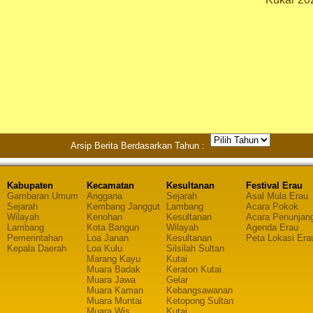
Arsip Berita Berdasarkan Tahun :
Kabupaten
Kecamatan
Kesultanan
Festival Erau
Gambaran Umum
Anggana
Sejarah
Asal Mula Erau
Sejarah
Kembang Janggut
Lambang
Acara Pokok
Wilayah
Kenohan
Kesultanan
Acara Penunjan
Lambang
Kota Bangun
Wilayah
Agenda Erau
Pemerintahan
Loa Janan
Kesultanan
Peta Lokasi Era
Kepala Daerah
Loa Kulu
Silsilah Sultan
Marang Kayu
Kutai
Muara Badak
Keraton Kutai
Muara Jawa
Gelar
Muara Kaman
Kebangsawanan
Muara Muntai
Ketopong Sultan
Muara Wis
Kutai