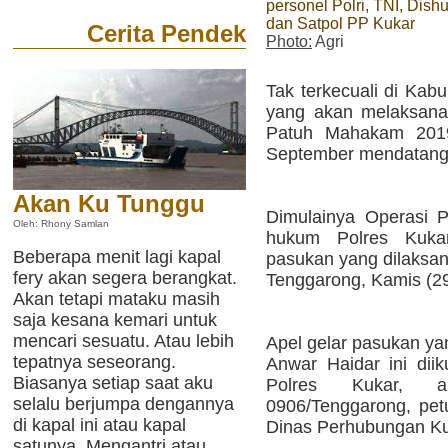
personel Polri, TNI, Dish
dan Satpol PP Kukar
Cerita Pendek
Photo:
Agri
Tak terkecuali di Kab
yang akan melaksana
Patuh Mahakam 2019
September mendatang
Akan Ku Tunggu
Dimulainya Operasi 
Oleh: Rhony Samlan
hukum Polres Kukar
Beberapa menit lagi kapal
pasukan yang dilaksan
fery akan segera berangkat.
Tenggarong, Kamis (29
Akan tetapi mataku masih
saja kesana kemari untuk
mencari sesuatu. Atau lebih
Apel gelar pasukan ya
tepatnya seseorang.
Anwar Haidar ini diik
Biasanya setiap saat aku
Polres Kukar, 
selalu berjumpa dengannya
0906/Tenggarong, pet
di kapal ini atau kapal
Dinas Perhubungan Ku
satunya. Mengantri atau