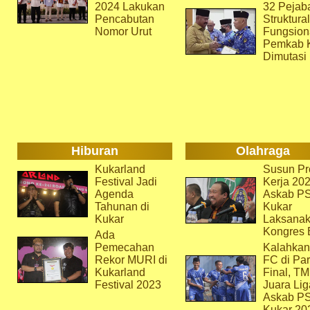
2024 Lakukan
32 Pejab
Pencabutan
Struktura
Nomor Urut
Fungsion
Pemkab 
Dimutasi
Hiburan
Olahraga
Kukarland
Susun Pr
Festival Jadi
Kerja 202
Agenda
Askab P
Tahunan di
Kukar
Kukar
Laksana
Kongres 
Ada
Pemecahan
Kalahkan
Rekor MURI di
FC di Par
Kukarland
Final, T
Festival 2023
Juara Lig
Askab P
Kukar 20