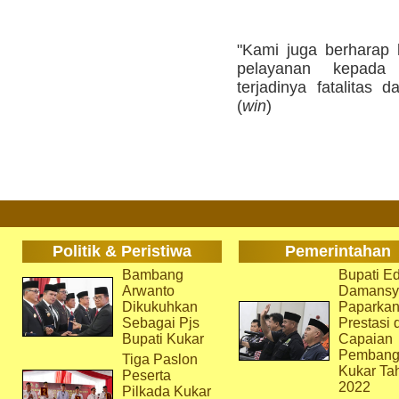
"Kami juga berharap 
pelayanan kepada
terjadinya fatalitas d
(
win
)
Politik & Peristiwa
Pemerintahan
Bambang
Bupati Ed
Arwanto
Damansy
Dikukuhkan
Paparka
Sebagai Pjs
Prestasi 
Bupati Kukar
Capaian
Pembang
Tiga Paslon
Kukar Ta
Peserta
2022
Pilkada Kukar