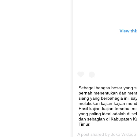
View thi
Sebagai bangsa besar yang s
pernah menentukan dan meran
siang yang berbahagia ini, 
melakukan kajian-kajian menda
Hasil kajian-kajian tersebut 
yang paling ideal adalah di 
dan sebagian di Kabupaten Ku
Timur.
A post shared by
Joko Widodo