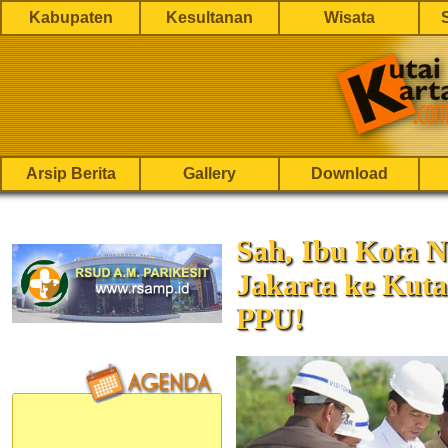
Kabupaten
Kesultanan
Wisata
Arsip Berita
Gallery
Download
Sah, Ibu Kota N
Jakarta ke Kuta
PPU!