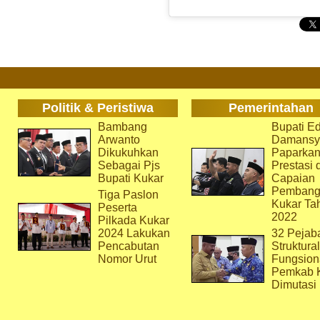
Politik & Peristiwa
Pemerintahan
Bambang
Bupati Ed
Arwanto
Damansy
Dikukuhkan
Paparka
Sebagai Pjs
Prestasi 
Bupati Kukar
Capaian
Pembang
Tiga Paslon
Kukar Ta
Peserta
2022
Pilkada Kukar
2024 Lakukan
32 Pejab
Pencabutan
Struktura
Nomor Urut
Fungsion
Pemkab 
Dimutasi