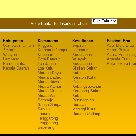
Arsip Berita Berdasarkan Tahun :
Kabupaten
Kecamatan
Kesultanan
Festival Erau
Gambaran Umum
Anggana
Sejarah
Asal Mula Erau
Sejarah
Kembang Janggut
Lambang
Acara Pokok
Wilayah
Kenohan
Kesultanan
Acara Penunjan
Lambang
Kota Bangun
Wilayah
Agenda Erau
Pemerintahan
Loa Janan
Kesultanan
Peta Lokasi Era
Kepala Daerah
Loa Kulu
Silsilah Sultan
Marang Kayu
Kutai
Muara Badak
Keraton Kutai
Muara Jawa
Gelar
Muara Kaman
Kebangsawanan
Muara Muntai
Ketopong Sultan
Muara Wis
Kutai
Samboja
Peninggalan
Sanga-Sanga
Budaya
Sebulu
Mitologi Kutai
Tabang
Undang Undang
Tenggarong
Tenggarong
Seberang