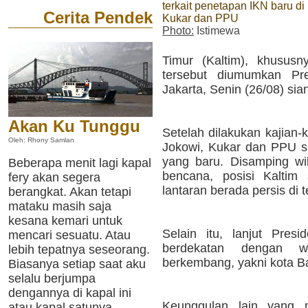
terkait penetapan IKN baru di
Cerita Pendek
Kukar dan PPU
Photo:
Istimewa
Timur (Kaltim), khusus
tersebut diumumkan Pre
Jakarta, Senin (26/08) sia
Akan Ku Tunggu
Setelah dilakukan kajian-k
Oleh: Rhony Samlan
Jokowi, Kukar dan PPU sa
yang baru. Disamping wil
Beberapa menit lagi kapal
bencana, posisi Kaltim 
fery akan segera
lantaran berada persis di 
berangkat. Akan tetapi
mataku masih saja
kesana kemari untuk
Selain itu, lanjut Pres
mencari sesuatu. Atau
berdekatan dengan w
lebih tepatnya seseorang.
berkembang, yakni kota B
Biasanya setiap saat aku
selalu berjumpa
dengannya di kapal ini
Keunggulan lain yang m
atau kapal satunya.