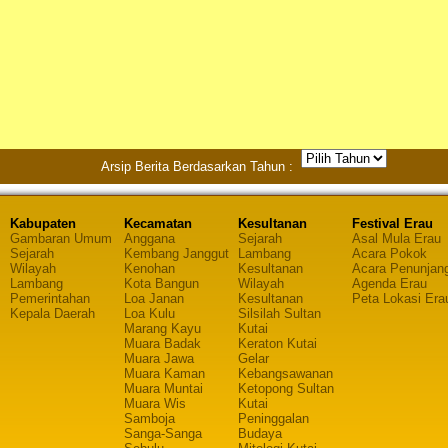
Arsip Berita Berdasarkan Tahun :
Kabupaten
Kecamatan
Kesultanan
Festival Erau
Gambaran Umum
Anggana
Sejarah
Asal Mula Erau
Sejarah
Kembang Janggut
Lambang
Acara Pokok
Wilayah
Kenohan
Kesultanan
Acara Penunjan
Lambang
Kota Bangun
Wilayah
Agenda Erau
Pemerintahan
Loa Janan
Kesultanan
Peta Lokasi Era
Kepala Daerah
Loa Kulu
Silsilah Sultan
Marang Kayu
Kutai
Muara Badak
Keraton Kutai
Muara Jawa
Gelar
Muara Kaman
Kebangsawanan
Muara Muntai
Ketopong Sultan
Muara Wis
Kutai
Samboja
Peninggalan
Sanga-Sanga
Budaya