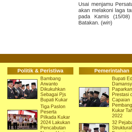
Usai menjamu Persatu
akan melakoni laga ta
pada Kamis (15/08)
Batakan. (
win
)
Politik & Peristiwa
Pemerintahan
Bambang
Bupati Ed
Arwanto
Damansy
Dikukuhkan
Paparka
Sebagai Pjs
Prestasi 
Bupati Kukar
Capaian
Pembang
Tiga Paslon
Kukar Ta
Peserta
2022
Pilkada Kukar
2024 Lakukan
32 Pejab
Pencabutan
Struktura