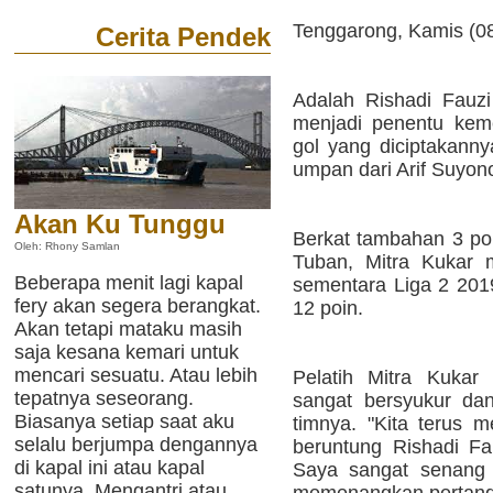
Tenggarong, Kamis (08
Cerita Pendek
Adalah Rishadi Fauz
menjadi penentu kem
gol yang diciptakann
umpan dari Arif Suyon
Akan Ku Tunggu
Berkat tambahan 3 po
Oleh: Rhony Samlan
Tuban, Mitra Kukar m
Beberapa menit lagi kapal
sementara Liga 2 20
fery akan segera berangkat.
12 poin.
Akan tetapi mataku masih
saja kesana kemari untuk
mencari sesuatu. Atau lebih
Pelatih Mitra Kukar
tepatnya seseorang.
sangat bersyukur dan
Biasanya setiap saat aku
timnya. "Kita terus 
selalu berjumpa dengannya
beruntung Rishadi Fa
di kapal ini atau kapal
Saya sangat senang d
satunya. Mengantri atau
memenangkan pertandin