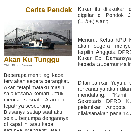
Cerita Pendek
Kukar itu dilakukan 
digelar di Pondok J
(05/08) siang.
Menurut Ketua KPU K
akan segera menyer
terpilih Anggota DPR
Kukar Edi Damansya
Akan Ku Tunggu
kepada Gubernur Kalim
Oleh: Rhony Samlan
Beberapa menit lagi kapal
fery akan segera berangkat.
Ditambahkan Yuyun, ke 
Akan tetapi mataku masih
rencananya akan dilan
saja kesana kemari untuk
mendatang. "Kami 
mencari sesuatu. Atau lebih
Sekretaris DPRD Ku
tepatnya seseorang.
pelantikan Anggot
Biasanya setiap saat aku
dilaksanakan pada 14 
selalu berjumpa dengannya
di kapal ini atau kapal
satunya. Mengantri atau