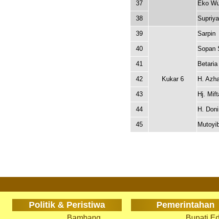
37
Eko Wu
38
Supriy
39
Sarpin
40
Sopan 
41
Betari
42
Kukar 6
H. Azh
43
Hj. Mif
44
H. Doni
45
Mutoyi
Politik & Peristiwa
Pemerintahan
Bambang
Bupati Ed