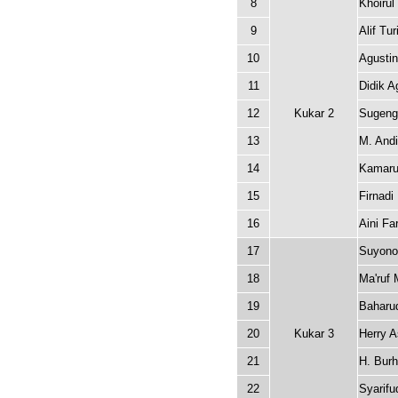
8
Khoirul
9
Alif Tur
10
Agusti
11
Didik 
12
Kukar 2
Sugeng 
13
M. Andi
14
Kamaru
15
Firnadi
16
Aini Fa
17
Suyono
18
Ma'ruf 
19
Baharu
20
Kukar 3
Herry 
21
H. Bur
22
Syarif