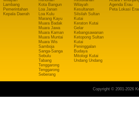
Lambang
Kota Bangun
Wilayah
Agenda Erau
Pemerintahan
Loa Janan
Kesultanan
Peta Lokasi Era
Kepala Daerah
Loa Kulu
Silsilah Sultan
Marang Kayu
Kutai
Muara Badak
Keraton Kutai
Muara Jawa
Gelar
Muara Kaman
Kebangsawanan
Muara Muntai
Ketopong Sultan
Muara Wis
Kutai
Samboja
Peninggalan
Sanga-Sanga
Budaya
Sebulu
Mitologi Kutai
Tabang
Undang Undang
Tenggarong
Tenggarong
Seberang
Copyright © 2001-2026 Ku