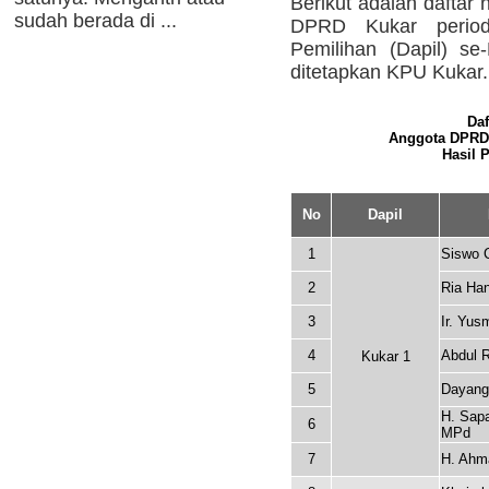
Berikut adalah daftar
sudah berada di ...
DPRD Kukar perio
Pemilihan (Dapil) se
ditetapkan KPU Kukar.
Daf
Anggota DPRD 
Hasil P
No
Dapil
1
Siswo 
2
Ria Ha
3
Ir. Yus
4
Abdul 
Kukar 1
5
Dayang
H. Sap
6
MPd
7
H. Ahm