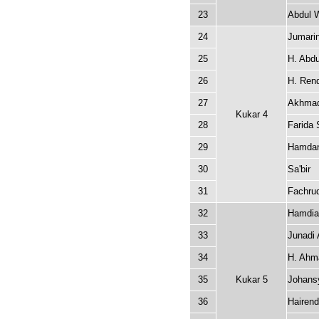
23
Abdul 
24
Jumari
25
H. Abd
26
H. Rend
27
Akhmad
Kukar 4
28
Farida
29
Hamda
30
Sa'bir
31
Fachru
32
Hamdia
33
Junadi
34
H. Ahm
35
Kukar 5
Johans
36
Hairen