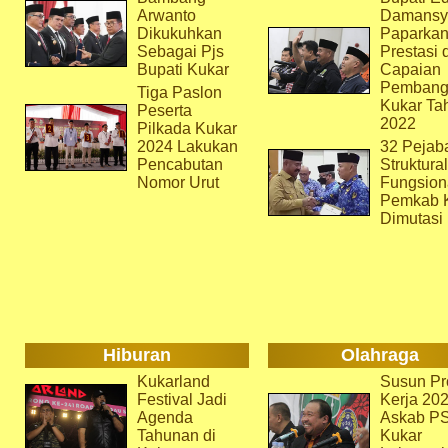
Arwanto
Damansy
Dikukuhkan
Paparka
Sebagai Pjs
Prestasi 
Bupati Kukar
Capaian
Pembang
Tiga Paslon
Kukar Ta
Peserta
2022
Pilkada Kukar
2024 Lakukan
32 Pejab
Pencabutan
Struktura
Nomor Urut
Fungsion
Pemkab 
Dimutasi
Hiburan
Olahraga
Kukarland
Susun Pr
Festival Jadi
Kerja 202
Agenda
Askab P
Tahunan di
Kukar