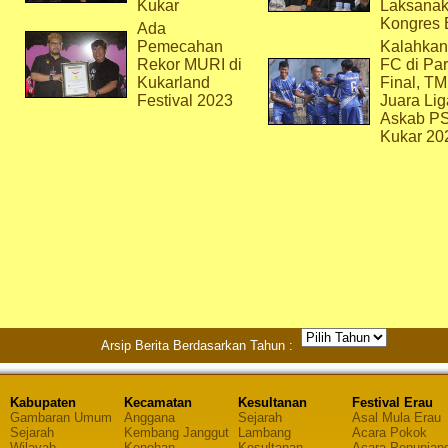
Kukar
Laksana
Kongres 
Ada
Pemecahan
Kalahkan
Rekor MURI di
FC di Par
Kukarland
Final, T
Festival 2023
Juara Lig
Askab P
Kukar 20
Arsip Berita Berdasarkan Tahun :
Kabupaten
Kecamatan
Kesultanan
Festival Erau
Gambaran Umum
Anggana
Sejarah
Asal Mula Erau
Sejarah
Kembang Janggut
Lambang
Acara Pokok
Wilayah
Kenohan
Kesultanan
Acara Penunjan