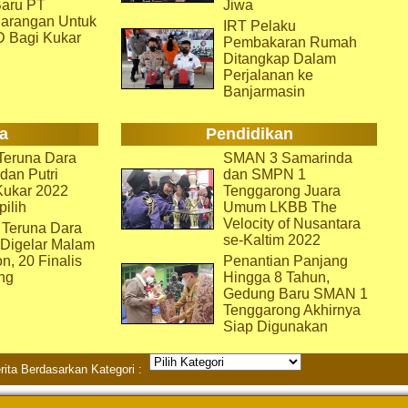
aru PT
Jiwa
arangan Untuk
IRT Pelaku
D Bagi Kukar
Pembakaran Rumah
Ditangkap Dalam
Perjalanan ke
Banjarmasin
a
Pendidikan
eruna Dara
SMAN 3 Samarinda
dan Putri
dan SMPN 1
Kukar 2022
Tenggarong Juara
pilih
Umum LKBB The
Velocity of Nusantara
 Teruna Dara
se-Kaltim 2022
 Digelar Malam
on, 20 Finalis
Penantian Panjang
ng
Hingga 8 Tahun,
Gedung Baru SMAN 1
Tenggarong Akhirnya
Siap Digunakan
rita Berdasarkan Kategori :