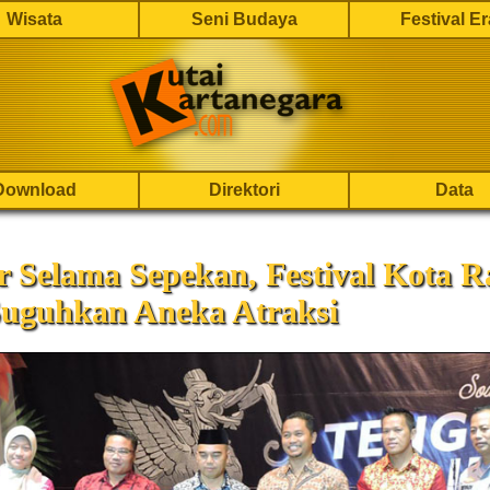
Wisata
Seni Budaya
Festival E
Download
Direktori
Data
r Selama Sepekan, Festival Kota R
Suguhkan Aneka Atraksi