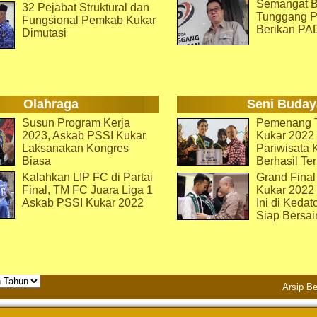
Semangat B
32 Pejabat Struktural dan
Tunggang P
Fungsional Pemkab Kukar
Berikan PA
Dimutasi
Olahraga
Seni Buday
Susun Program Kerja
Pemenang T
2023, Askab PSSI Kukar
Kukar 2022 
Laksanakan Kongres
Pariwisata 
Biasa
Berhasil Ter
Kalahkan LIP FC di Partai
Grand Final
Final, TM FC Juara Liga 1
Kukar 2022
Askab PSSI Kukar 2022
Ini di Kedat
Siap Bersai
Arsip Be