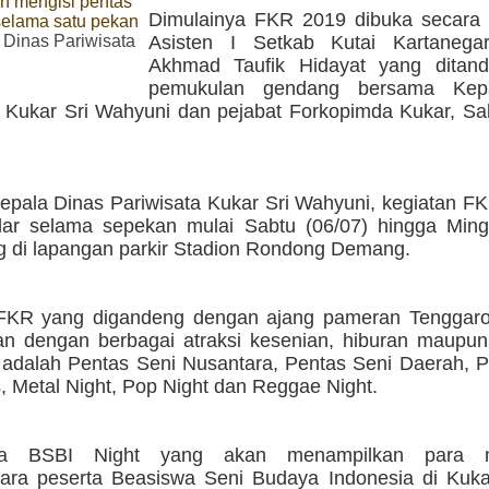
n mengisi pentas
Dimulainya FKR 2019 dibuka secara 
elama satu pekan
 Dinas Pariwisata
Asisten I Setkab Kutai Kartanega
Akhmad Taufik Hidayat yang ditan
pemukulan gendang bersama Kep
a Kukar Sri Wahyuni dan pejabat Forkopimda Kukar, Sa
epala Dinas Pariwisata Kukar Sri Wahyuni, kegiatan FK
lar selama sepekan mulai Sabtu (06/07) hingga Ming
 di lapangan parkir Stadion Rondong Demang.
FKR yang digandeng dengan ajang pameran Tenggaron
an dengan berbagai atraksi kesenian, hiburan maupun
 adalah Pentas Seni Nusantara, Pentas Seni Daerah, P
, Metal Night, Pop Night dan Reggae Night.
la BSBI Night yang akan menampilkan para m
ra peserta Beasiswa Seni Budaya Indonesia di Kukar,