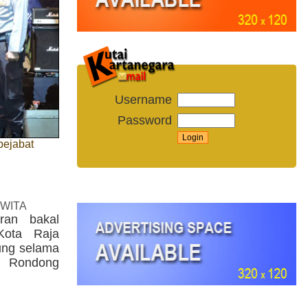
Username
Password
pejabat
 WITA
uran bakal
Kota Raja
ung selama
on Rondong