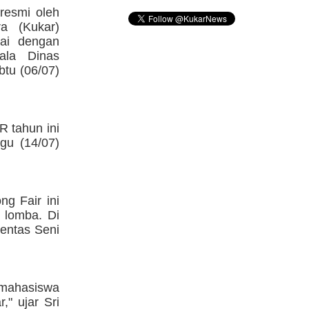
resmi oleh
ra (Kukar)
dai dengan
ala Dinas
btu (06/07)
R tahun ini
gu (14/07)
g Fair ini
 lomba. Di
entas Seni
ahasiswa
" ujar Sri