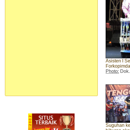
Asisten I S
Forkopimd
Photo:
Dok.
Suguhan ke