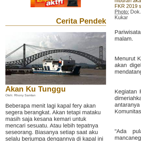
hiburan aka
FKR 2019 s
Photo:
Dok.
Kukar
Cerita Pendek
Pariwisat
malam.
Menurut K
akan dige
mendatang
Akan Ku Tunggu
Kegiatan 
Oleh: Rhony Samlan
dimeriahk
antaranya
Beberapa menit lagi kapal fery akan
Komunitas
segera berangkat. Akan tetapi mataku
masih saja kesana kemari untuk
mencari sesuatu. Atau lebih tepatnya
"Ada pu
seseorang. Biasanya setiap saat aku
mancanega
selalu berjumpa dengannya di kapal ini