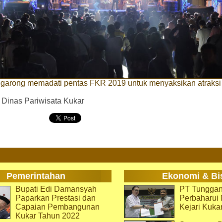
garong memadati pentas FKR 2019 untuk menyaksikan atraksi
n
. Dinas Pariwisata Kukar
Pemerintahan
Ekonomi & Bi
Bupati Edi Damansyah
PT Tunggan
Paparkan Prestasi dan
Perbaharu
Capaian Pembangunan
Kejari Kuka
Kukar Tahun 2022