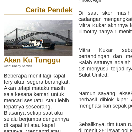
Photo:
Agri
Cerita Pendek
Di saat skor masih
cadangan mengangkat
Mitra Kukar akhirnya 
Timothy hanya 1 menit
Mitra Kukar seb
pertandingan dan me
Akan Ku Tunggu
Salah satunya adalah 
Oleh: Rhony Samlan
13' menyusul terjadin
Sulut United.
Beberapa menit lagi kapal
fery akan segera berangkat.
Akan tetapi mataku masih
Namun sayang, ekseku
saja kesana kemari untuk
berhasil diblok kipe
mencari sesuatu. Atau lebih
menghasilkan sepak po
tepatnya seseorang.
Biasanya setiap saat aku
selalu berjumpa dengannya
Sebaliknya, tim tuan 
di kapal ini atau kapal
di menit 25' lewat gol
satunya. Mengantri atau