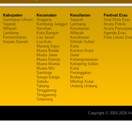
Kabupaten
Kecamatan
Kesultanan
Festival Erau
Gambaran Umum
Anggana
Sejarah
Asal Mula Erau
Sejarah
Kembang Janggut
Lambang
Acara Pokok
Wilayah
Kenohan
Kesultanan
Acara Penunjan
Lambang
Kota Bangun
Wilayah
Agenda Erau
Pemerintahan
Loa Janan
Kesultanan
Peta Lokasi Era
Kepala Daerah
Loa Kulu
Silsilah Sultan
Marang Kayu
Kutai
Muara Badak
Keraton Kutai
Muara Jawa
Gelar
Muara Kaman
Kebangsawanan
Muara Muntai
Ketopong Sultan
Muara Wis
Kutai
Samboja
Peninggalan
Sanga-Sanga
Budaya
Sebulu
Mitologi Kutai
Tabang
Undang Undang
Tenggarong
Tenggarong
Seberang
Copyright © 2001-2026 Ku