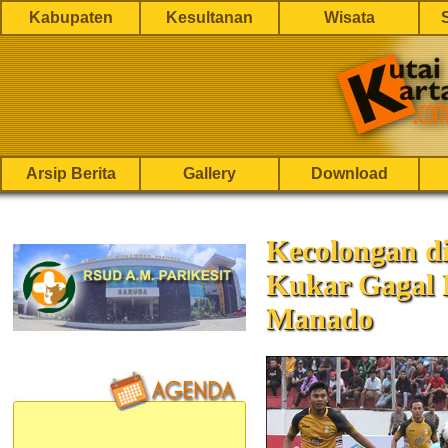
Kabupaten
Kesultanan
Wisata
Arsip Berita
Gallery
Download
Kecolongan di
Kukar Gagal 
Manado