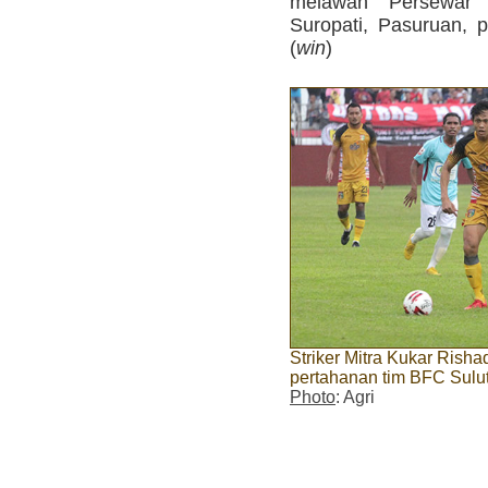
melawan Persewar
Suropati, Pasuruan, 
(
win
)
Striker Mitra Kukar Risha
pertahanan tim BFC Sulut
Photo
: Agri