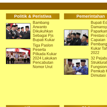
Politik & Peristiwa
Pemerintahan
Bambang
Bupati Ed
Arwanto
Damansy
Dikukuhkan
Paparka
Sebagai Pjs
Prestasi 
Bupati Kukar
Capaian
Pembang
Tiga Paslon
Kukar Ta
Peserta
2022
Pilkada Kukar
2024 Lakukan
32 Pejab
Pencabutan
Struktura
Nomor Urut
Fungsion
Pemkab 
Dimutasi