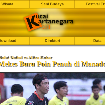
Wisata
Seni Budaya
Festival E
Download
Direktori
Data
Sulut United vs Mitra Kukar
Mekes Buru Poin Penuh di Manad