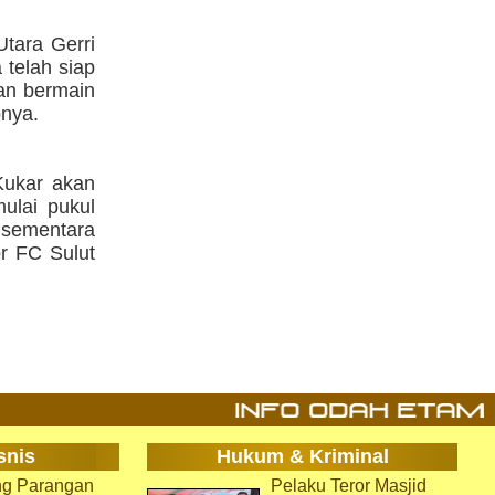
Utara Gerri
telah siap
an bermain
pnya.
Kukar akan
ulai pukul
n sementara
r FC Sulut
snis
Hukum & Kriminal
g Parangan
Pelaku Teror Masjid