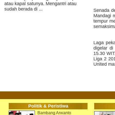
atau kapal satunya. Mengantri atau
sudah berada di ...
Senada de
Mandagi m
tempur me
semaksimal
Laga peka
digelar d
15.30 WIT
Liga 2 20
United mas
Politik & Peristiwa
Bambang Arwanto