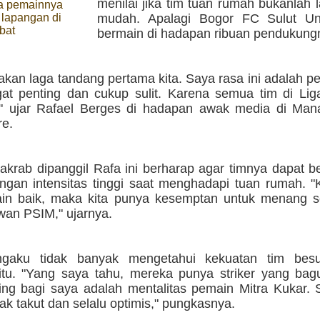
menilai jika tim tuan rumah bukanlah
a pemainnya
 lapangan di
mudah. Apalagi Bogor FC Sulut Un
bat
bermain di hadapan ribuan pendukung
akan laga tandang pertama kita. Saya rasa ini adalah p
at penting dan cukup sulit. Karena semua tim di Lig
f," ujar Rafael Berges di hadapan awak media di Man
re.
 akrab dipanggil Rafa ini berharap agar timnya dapat 
ngan intensitas tinggi saat menghadapi tuan rumah. "
ain baik, maka kita punya kesemptan untuk menang se
awan PSIM," ujarnya.
gaku tidak banyak mengetahui kekuatan tim besu
itu. "Yang saya tahu, mereka punya striker yang ba
ing bagi saya adalah mentalitas pemain Mitra Kukar. 
ak takut dan selalu optimis," pungkasnya.