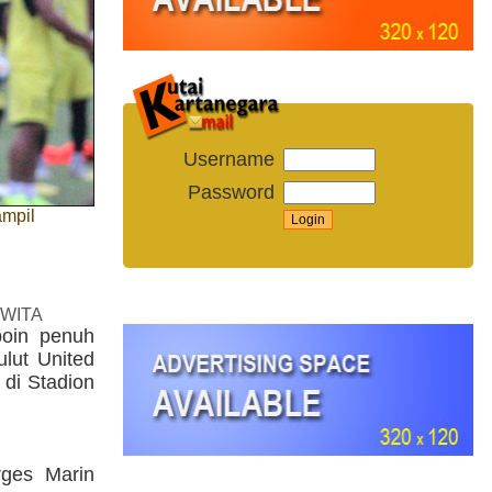
Username
Password
ampil
 WITA
poin penuh
lut United
 di Stadion
rges Marin