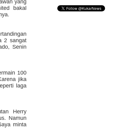
 lawan yang
ited bakal
nya.
ertandingan
a 2 sangat
ado, Senin
bermain 100
Karena jika
perti laga
tan Herry
gus. Namun
Saya minta