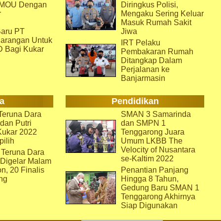
i MOU Dengan
Diringkus Polisi,
r
Mengaku Sering Keluar
Masuk Rumah Sakit
aru PT
Jiwa
arangan Untuk
IRT Pelaku
D Bagi Kukar
Pembakaran Rumah
Ditangkap Dalam
Perjalanan ke
Banjarmasin
a
Pendidikan
eruna Dara
SMAN 3 Samarinda
dan Putri
dan SMPN 1
Kukar 2022
Tenggarong Juara
pilih
Umum LKBB The
Velocity of Nusantara
 Teruna Dara
se-Kaltim 2022
 Digelar Malam
on, 20 Finalis
Penantian Panjang
ng
Hingga 8 Tahun,
Gedung Baru SMAN 1
Tenggarong Akhirnya
Siap Digunakan