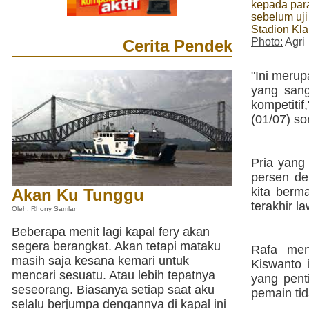
kepada par
sebelum uji
Stadion Kla
Photo:
Agri
Cerita Pendek
"Ini merup
yang sang
kompetiti
(01/07) so
Pria yang
persen de
kita berm
Akan Ku Tunggu
terakhir l
Oleh: Rhony Samlan
Beberapa menit lagi kapal fery akan
segera berangkat. Akan tetapi mataku
Rafa men
masih saja kesana kemari untuk
Kiswanto 
mencari sesuatu. Atau lebih tepatnya
yang pent
seseorang. Biasanya setiap saat aku
pemain tid
selalu berjumpa dengannya di kapal ini