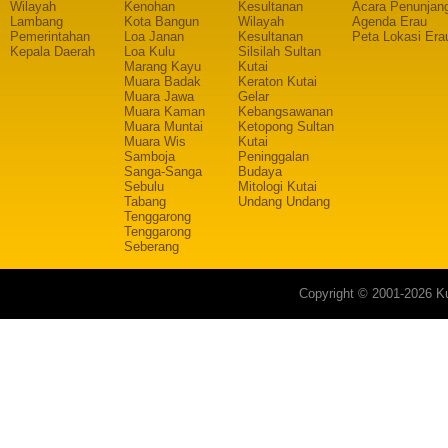
Wilayah
Kenohan
Kesultanan
Acara Penunjan
Lambang
Kota Bangun
Wilayah
Agenda Erau
Pemerintahan
Loa Janan
Kesultanan
Peta Lokasi Era
Kepala Daerah
Loa Kulu
Silsilah Sultan
Marang Kayu
Kutai
Muara Badak
Keraton Kutai
Muara Jawa
Gelar
Muara Kaman
Kebangsawanan
Muara Muntai
Ketopong Sultan
Muara Wis
Kutai
Samboja
Peninggalan
Sanga-Sanga
Budaya
Sebulu
Mitologi Kutai
Tabang
Undang Undang
Tenggarong
Tenggarong
Seberang
Copyright © 2001-2026 Ku