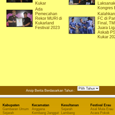
Kukar
Laksana
Kongres 
Ada
Pemecahan
Kalahkan
Rekor MURI di
FC di Par
Kukarland
Final, T
Festival 2023
Juara Lig
Askab P
Kukar 20
Arsip Berita Berdasarkan Tahun :
Kabupaten
Kecamatan
Kesultanan
Festival Erau
Gambaran Umum
Anggana
Sejarah
Asal Mula Erau
Sejarah
Kembang Janggut
Lambang
Acara Pokok