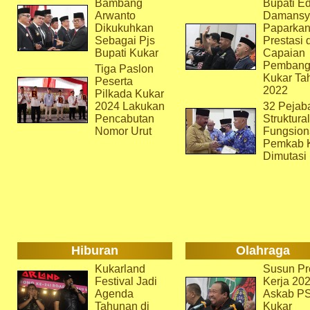
Bambang
Bupati Ed
Arwanto
Damansy
Dikukuhkan
Paparka
Sebagai Pjs
Prestasi 
Bupati Kukar
Capaian
Pembang
Tiga Paslon
Kukar Ta
Peserta
2022
Pilkada Kukar
2024 Lakukan
32 Pejab
Pencabutan
Struktura
Nomor Urut
Fungsion
Pemkab 
Dimutasi
Hiburan
Olahraga
Kukarland
Susun Pr
Festival Jadi
Kerja 202
Agenda
Askab P
Tahunan di
Kukar