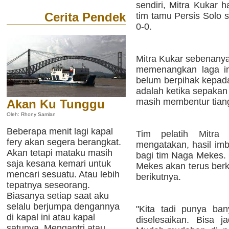
sendiri, Mitra Kukar 
Cerita Pendek
tim tamu Persis Solo 
0-0.
Mitra Kukar sebenanya
memenangkan laga in
belum berpihak kepad
adalah ketika sepakan 
masih membentur tian
Akan Ku Tunggu
Oleh: Rhony Samlan
Beberapa menit lagi kapal
Tim pelatih Mitra 
fery akan segera berangkat.
mengatakan, hasil im
Akan tetapi mataku masih
bagi tim Naga Mekes.
saja kesana kemari untuk
Mekes akan terus berk
mencari sesuatu. Atau lebih
berikutnya.
tepatnya seseorang.
Biasanya setiap saat aku
selalu berjumpa dengannya
"Kita tadi punya ba
di kapal ini atau kapal
diselesaikan. Bisa ja
satunya. Mengantri atau