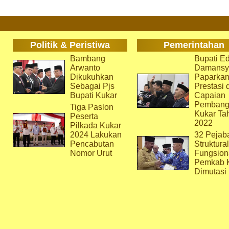
Politik & Peristiwa
Pemerintahan
Bambang
Bupati Ed
Arwanto
Damansy
Dikukuhkan
Paparka
Sebagai Pjs
Prestasi 
Bupati Kukar
Capaian
Pembang
Tiga Paslon
Kukar Ta
Peserta
2022
Pilkada Kukar
2024 Lakukan
32 Pejab
Pencabutan
Struktura
Nomor Urut
Fungsion
Pemkab 
Dimutasi