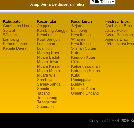
Arsip Berita Berdasarkan Tahun :
Kabupaten
Kecamatan
Kesultanan
Festival Erau
Gambaran Umum
Anggana
Sejarah
Asal Mula Erau
Sejarah
Kembang Janggut
Lambang
Acara Pokok
Wilayah
Kenohan
Kesultanan
Acara Penunjan
Lambang
Kota Bangun
Wilayah
Agenda Erau
Pemerintahan
Loa Janan
Kesultanan
Peta Lokasi Era
Kepala Daerah
Loa Kulu
Silsilah Sultan
Marang Kayu
Kutai
Muara Badak
Keraton Kutai
Muara Jawa
Gelar
Muara Kaman
Kebangsawanan
Muara Muntai
Ketopong Sultan
Muara Wis
Kutai
Samboja
Peninggalan
Sanga-Sanga
Budaya
Sebulu
Mitologi Kutai
Tabang
Undang Undang
Tenggarong
Tenggarong
Seberang
Copyright © 2001-2026 Ku