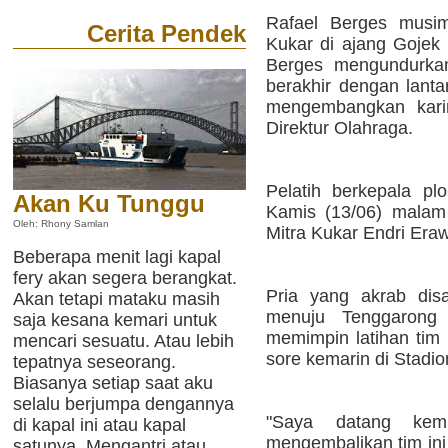
Rafael Berges musim
Cerita Pendek
Kukar di ajang Gojek 
Berges mengundurkan
berakhir dengan lant
mengembangkan kari
Direktur Olahraga.
Pelatih berkepala plo
Akan Ku Tunggu
Kamis (13/06) malam
Oleh: Rhony Samlan
Mitra Kukar Endri Erawa
Beberapa menit lagi kapal
fery akan segera berangkat.
Pria yang akrab dis
Akan tetapi mataku masih
menuju Tenggarong
saja kesana kemari untuk
memimpin latihan tim
mencari sesuatu. Atau lebih
sore kemarin di Stadion
tepatnya seseorang.
Biasanya setiap saat aku
selalu berjumpa dengannya
"Saya datang kem
di kapal ini atau kapal
mengembalikan tim ini 
satunya. Mengantri atau