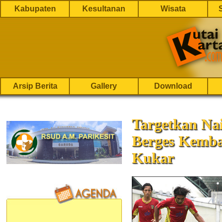
Kabupaten
Kesultanan
Wisata
Arsip Berita
Gallery
Download
Targetkan Nai
Berges Kemba
Kukar