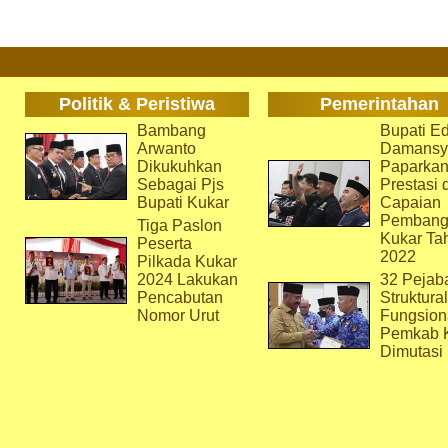
Politik & Peristiwa
Pemerintahan
Bambang
Bupati Ed
Arwanto
Damansy
Dikukuhkan
Paparka
Sebagai Pjs
Prestasi 
Bupati Kukar
Capaian
Pembang
Tiga Paslon
Kukar Ta
Peserta
2022
Pilkada Kukar
2024 Lakukan
32 Pejab
Pencabutan
Struktura
Nomor Urut
Fungsion
Pemkab 
Dimutasi