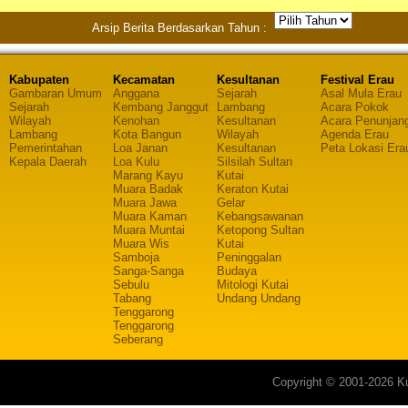
Arsip Berita Berdasarkan Tahun :
Kabupaten
Kecamatan
Kesultanan
Festival Erau
Gambaran Umum
Anggana
Sejarah
Asal Mula Erau
Sejarah
Kembang Janggut
Lambang
Acara Pokok
Wilayah
Kenohan
Kesultanan
Acara Penunjan
Lambang
Kota Bangun
Wilayah
Agenda Erau
Pemerintahan
Loa Janan
Kesultanan
Peta Lokasi Era
Kepala Daerah
Loa Kulu
Silsilah Sultan
Marang Kayu
Kutai
Muara Badak
Keraton Kutai
Muara Jawa
Gelar
Muara Kaman
Kebangsawanan
Muara Muntai
Ketopong Sultan
Muara Wis
Kutai
Samboja
Peninggalan
Sanga-Sanga
Budaya
Sebulu
Mitologi Kutai
Tabang
Undang Undang
Tenggarong
Tenggarong
Seberang
Copyright © 2001-2026 Ku