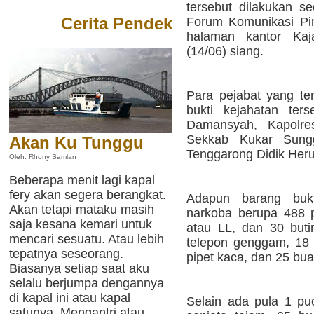
tersebut dilakukan se
Cerita Pendek
Forum Komunikasi Pi
halaman kantor Kaja
(14/06) siang.
Para pejabat yang te
bukti kejahatan ter
Damansyah, Kapolr
Sekkab Kukar Sung
Akan Ku Tunggu
Tenggarong Didik Her
Oleh: Rhony Samlan
Beberapa menit lagi kapal
fery akan segera berangkat.
Adapun barang bukt
Akan tetapi mataku masih
narkoba berupa 488 po
saja kesana kemari untuk
atau LL, dan 30 butir
mencari sesuatu. Atau lebih
telepon genggam, 18 
tepatnya seseorang.
pipet kaca, dan 25 bua
Biasanya setiap saat aku
selalu berjumpa dengannya
di kapal ini atau kapal
Selain ada pula 1 puc
satunya. Mengantri atau