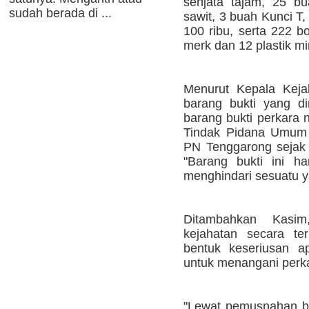
senjata tajam, 25 bu
sudah berada di ...
sawit, 3 buah Kunci T
100 ribu, serta 222 b
merk dan 12 plastik mi
Menurut Kepala Keja
barang bukti yang d
barang bukti perkara 
Tindak Pidana Umum l
PN Tenggarong sejak 
"Barang bukti ini h
menghindari sesuatu ya
Ditambahkan Kasi
kejahatan secara te
bentuk keseriusan a
untuk menangani perk
"Lewat pemusnahan ba