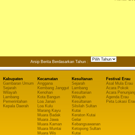
Arsip Berita Berdasarkan Tahun :
Kabupaten
Kecamatan
Kesultanan
Festival Erau
Gambaran Umum
Anggana
Sejarah
Asal Mula Erau
Sejarah
Kembang Janggut
Lambang
Acara Pokok
Wilayah
Kenohan
Kesultanan
Acara Penunjan
Lambang
Kota Bangun
Wilayah
Agenda Erau
Pemerintahan
Loa Janan
Kesultanan
Peta Lokasi Era
Kepala Daerah
Loa Kulu
Silsilah Sultan
Marang Kayu
Kutai
Muara Badak
Keraton Kutai
Muara Jawa
Gelar
Muara Kaman
Kebangsawanan
Muara Muntai
Ketopong Sultan
Muara Wis
Kutai