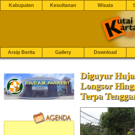
Kabupaten
Kesultanan
Wisata
Arsip Berita
Gallery
Download
Diguyur Hujan
Longsor Hin
Terpa Tengga