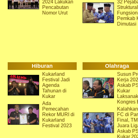
2024 Lakukan
32 Pejab
Pencabutan
Struktura
Nomor Urut
Fungsion
Pemkab 
Dimutasi
Hiburan
Olahraga
Kukarland
Susun Pr
Festival Jadi
Kerja 202
Agenda
Askab P
Tahunan di
Kukar
Kukar
Laksana
Kongres 
Ada
Pemecahan
Kalahkan
Rekor MURI di
FC di Par
Kukarland
Final, T
Festival 2023
Juara Lig
Askab P
Kukar 20