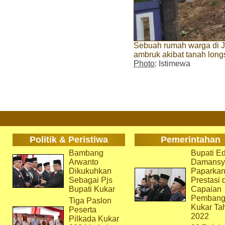
Sebuah rumah warga di Ja
ambruk akibat tanah long
Photo
: Istimewa
Politik & Peristiwa
Pemerintahan
Bambang
Bupati Ed
Arwanto
Damansy
Dikukuhkan
Paparka
Sebagai Pjs
Prestasi 
Bupati Kukar
Capaian
Pembang
Tiga Paslon
Kukar Ta
Peserta
2022
Pilkada Kukar