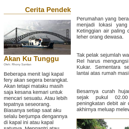
Cerita Pendek
Perumahan yang bera
menjadi lokasi yang
Ketinggian air paling
leher orang dewasa.
Tak pelak sejumlah wa
Akan Ku Tunggu
Rel harus mengungsi
Oleh: Rhony Samlan
Kukar. Sementara se
lantai atas rumah mas
Beberapa menit lagi kapal
fery akan segera berangkat.
Akan tetapi mataku masih
Besarnya curah huj
saja kesana kemari untuk
sejak pukul 02.0
mencari sesuatu. Atau lebih
peningkatan debit air
tepatnya seseorang.
akhirnya meluap melew
Biasanya setiap saat aku
selalu berjumpa dengannya
di kapal ini atau kapal
satunya. Mengantri atau