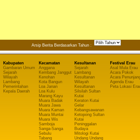
Arsip Berita Berdasarkan Tahun :
Kabupaten
Kecamatan
Kesultanan
Festival Erau
Gambaran Umum
Anggana
Sejarah
Asal Mula Erau
Sejarah
Kembang Janggut
Lambang
Acara Pokok
Wilayah
Kenohan
Kesultanan
Acara Penunjan
Lambang
Kota Bangun
Wilayah
Agenda Erau
Pemerintahan
Loa Janan
Kesultanan
Peta Lokasi Era
Kepala Daerah
Loa Kulu
Silsilah Sultan
Marang Kayu
Kutai
Muara Badak
Keraton Kutai
Muara Jawa
Gelar
Muara Kaman
Kebangsawanan
Muara Muntai
Ketopong Sultan
Muara Wis
Kutai
Samboja
Peninggalan
Sanga-Sanga
Budaya
Sebulu
Mitologi Kutai
Tabang
Undang Undang