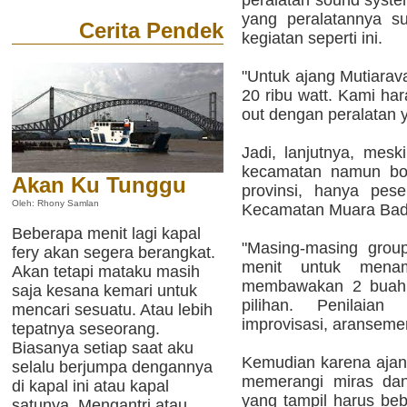
peralatan sound syste
yang peralatannya s
Cerita Pendek
kegiatan seperti ini.
"Untuk ajang Mutiarav
20 ribu watt. Kami har
out dengan peralatan ya
Jadi, lanjutnya, mesk
kecamatan namun boleh
Akan Ku Tunggu
provinsi, hanya pese
Oleh: Rhony Samlan
Kecamatan Muara Bad
Beberapa menit lagi kapal
"Masing-masing grou
fery akan segera berangkat.
menit untuk menam
Akan tetapi mataku masih
membawakan 2 buah l
saja kesana kemari untuk
pilihan. Penilaian 
mencari sesuatu. Atau lebih
improvisasi, aranseme
tepatnya seseorang.
Biasanya setiap saat aku
Kemudian karena ajan
selalu berjumpa dengannya
memerangi miras dan
di kapal ini atau kapal
yang tampil harus beb
satunya. Mengantri atau