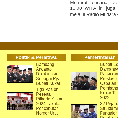
Menurut rencana, ac
10.00 WITA ini juga 
melalui Radio Mutiara 
Politik & Peristiwa
Pemerintahan
Bambang
Bupati Ed
Arwanto
Damansy
Dikukuhkan
Paparka
Sebagai Pjs
Prestasi 
Bupati Kukar
Capaian
Pembang
Tiga Paslon
Kukar Ta
Peserta
2022
Pilkada Kukar
2024 Lakukan
32 Pejab
Pencabutan
Struktura
Nomor Urut
Fungsion
Pemkab 