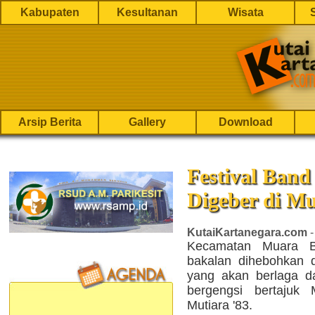
Kabupaten
Kesultanan
Wisata
Arsip Berita
Gallery
Download
Festival Ban
Digeber di M
KutaiKartanegara.com
-
Kecamatan Muara B
bakalan dihebohkan 
yang akan berlaga d
bergengsi bertajuk 
Mutiara '83.