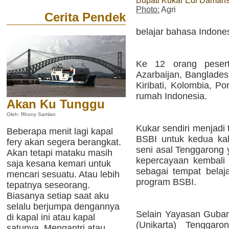
Bupati Kukar Edi Daman
Photo:
Agri
Cerita Pendek
belajar bahasa Indone
Ke 12 orang pesert
Azarbaijan, Bangladesh
Kiribati, Kolombia, Po
rumah Indonesia.
Akan Ku Tunggu
Oleh: Rhony Samlan
Kukar sendiri menjadi
Beberapa menit lagi kapal
BSBI untuk kedua kal
fery akan segera berangkat.
seni asal Tenggarong
Akan tetapi mataku masih
kepercayaan kembali 
saja kesana kemari untuk
sebagai tempat belaj
mencari sesuatu. Atau lebih
program BSBI.
tepatnya seseorang.
Biasanya setiap saat aku
selalu berjumpa dengannya
Selain Yayasan Gubang
di kapal ini atau kapal
(Unikarta) Tenggar
satunya. Mengantri atau