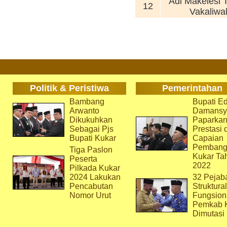
Adi Makelesi 
12
Vakaliwa
Politik & Peristiwa
Pemerintahan
Bambang
Bupati Ed
Arwanto
Damansy
Dikukuhkan
Paparka
Sebagai Pjs
Prestasi 
Bupati Kukar
Capaian
Pembang
Tiga Paslon
Kukar Ta
Peserta
2022
Pilkada Kukar
2024 Lakukan
32 Pejab
Pencabutan
Struktura
Nomor Urut
Fungsion
Pemkab 
Dimutasi