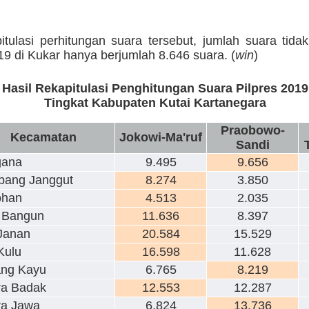
pitulasi perhitungan suara tersebut, jumlah suara tid
19 di Kukar hanya berjumlah 8.646 suara. (
win
)
Hasil Rekapitulasi Penghitungan Suara Pilpres 2019
Tingkat Kabupaten Kutai Kartanegara
Praobowo-
Kecamatan
Jokowi-Ma'ruf
Sandi
gana
9.495
9.656
ang Janggut
8.274
3.850
ohan
4.513
2.035
 Bangun
11.636
8.397
Janan
20.584
15.529
Kulu
16.598
11.628
ng Kayu
6.765
8.219
a Badak
12.553
12.287
a Jawa
6.824
13.736