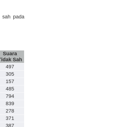
ak sah pada
Suara
Tidak Sah
497
305
157
485
794
839
278
371
387