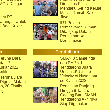
i MOU Dengan
Diringkus Polisi,
r
Mengaku Sering Keluar
Masuk Rumah Sakit
aru PT
Jiwa
arangan Untuk
IRT Pelaku
D Bagi Kukar
Pembakaran Rumah
Ditangkap Dalam
Perjalanan ke
Banjarmasin
a
Pendidikan
eruna Dara
SMAN 3 Samarinda
dan Putri
dan SMPN 1
Kukar 2022
Tenggarong Juara
pilih
Umum LKBB The
Velocity of Nusantara
 Teruna Dara
se-Kaltim 2022
 Digelar Malam
on, 20 Finalis
Penantian Panjang
ng
Hingga 8 Tahun,
Gedung Baru SMAN 1
Tenggarong Akhirnya
Siap Digunakan