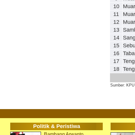
10
Mua
11
Muar
12
Muar
13
Sam
14
Sang
15
Sebu
16
Taba
17
Teng
18
Teng
Sumber: KPU 
Politik & Peristiwa
Bambang Arwanto