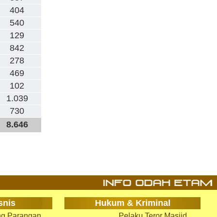
404
540
129
842
278
469
102
1.039
730
8.646
snis
Hukum & Kriminal
g Parangan
Pelaku Teror Masjid