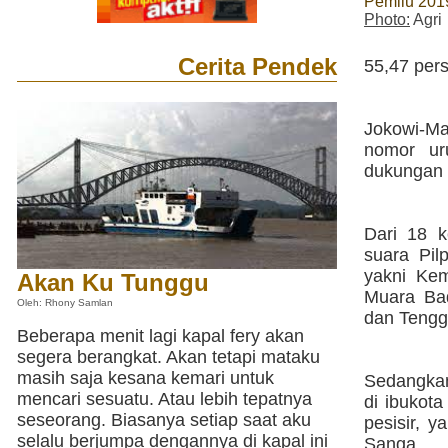
Pemilu 201
Photo:
Agri
Cerita Pendek
55,47 per
Jokowi-Ma
nomor ur
dukungan 
Dari 18 k
suara Pil
yakni Ke
Akan Ku Tunggu
Muara Ba
Oleh: Rhony Samlan
dan Tengg
Beberapa menit lagi kapal fery akan
segera berangkat. Akan tetapi mataku
masih saja kesana kemari untuk
Sedangkan
mencari sesuatu. Atau lebih tepatnya
di ibukot
seseorang. Biasanya setiap saat aku
pesisir, 
selalu berjumpa dengannya di kapal ini
Sanga.