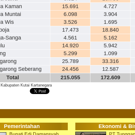
ra Kaman
15.691
4.727
a Muntai
6.098
3.904
a Wis
3.526
1.695
boja
17.473
18.840
a-Sanga
4.561
5.162
lu
14.920
5.942
ng
5.299
1.099
garong
25.789
33.316
garong Seberang
24.456
12.587
Total
215.055
172.609
Kabupaten Kutai Kartanegara
Pemerintahan
Ekonomi & Bi
Bupati Edi Damansyah
PT Tunggan