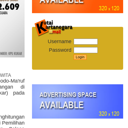
Username
Password
 WITA
odo-Ma'ruf
angan di
kar) pada
nghitungan
i Pemilihan