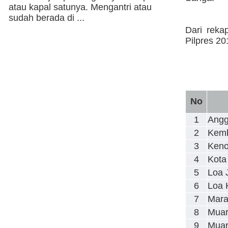
atau kapal satunya. Mengantri atau
sudah berada di ...
Dari reka
Pilpres 20
No
1
Ang
2
Kemb
3
Ken
4
Kota
5
Loa 
6
Loa 
7
Mara
8
Muar
9
Muar