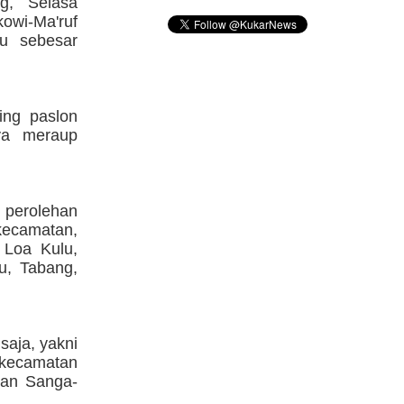
g, Selasa
kowi-Ma'ruf
au sebesar
ing paslon
ya meraup
 perolehan
kecamatan,
 Loa Kulu,
u, Tabang,
aja, yakni
5 kecamatan
dan Sanga-