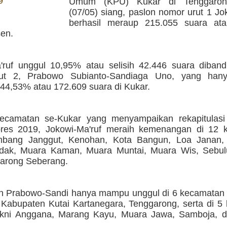
9
Umum (KPU) Kukar di Tenggaron
(07/05) siang, paslon nomor urut 1 Jo
berhasil meraup 215.055 suara at
sen.
'ruf unggul 10,95% atau selisih 42.446 suara diband
ut 2, Prabowo Subianto-Sandiaga Uno, yang han
44,53% atau 172.609 suara di Kukar.
ecamatan se-Kukar yang menyampaikan rekapitulasi
pres 2019, Jokowi-Ma'ruf meraih kemenangan di 12 
mbang Janggut, Kenohan, Kota Bangun, Loa Janan,
dak, Muara Kaman, Muara Muntai, Muara Wis, Sebul
arong Seberang.
 Prabowo-Sandi hanya mampu unggul di 6 kecamatan s
a Kabupaten Kutai Kartanegara, Tenggarong, serta di 
yakni Anggana, Marang Kayu, Muara Jawa, Samboja, 