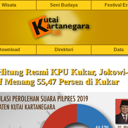
Wisata
Seni Budaya
Festival E
Download
Direktori
Data
 Hitung Resmi KPU Kukar, Jokowi-
f Menang 55,47 Persen di Kukar