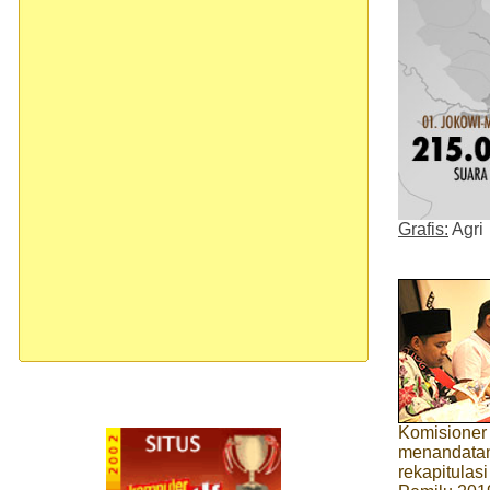
Grafis:
Agri
Komisioner
menandatan
rekapitulas