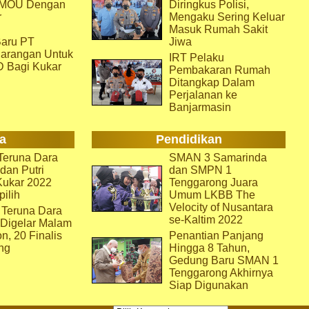
i MOU Dengan
Diringkus Polisi,
r
Mengaku Sering Keluar
Masuk Rumah Sakit
aru PT
Jiwa
arangan Untuk
IRT Pelaku
D Bagi Kukar
Pembakaran Rumah
Ditangkap Dalam
Perjalanan ke
Banjarmasin
a
Pendidikan
eruna Dara
SMAN 3 Samarinda
dan Putri
dan SMPN 1
Kukar 2022
Tenggarong Juara
pilih
Umum LKBB The
Velocity of Nusantara
 Teruna Dara
se-Kaltim 2022
 Digelar Malam
on, 20 Finalis
Penantian Panjang
ng
Hingga 8 Tahun,
Gedung Baru SMAN 1
Tenggarong Akhirnya
Siap Digunakan