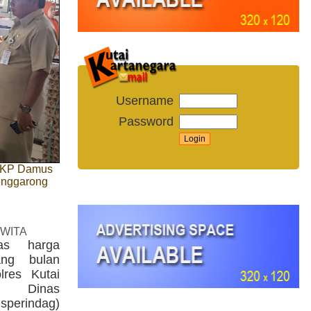
Username
Password
 AKP Damus
enggarong
 WITA
as harga
ang bulan
res Kutai
ma Dinas
sperindag)