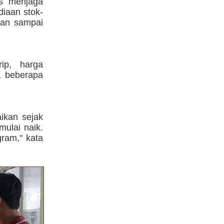
us menjaga
diaan stok-
aman sampai
ip, harga
a beberapa
ikan sejak
mulai naik.
ram," kata