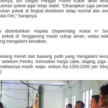
kannya, tim Satgas Pangan Polres Kukar akan ter
tuhan pokok agar tetap stabil. "Diharapkan juga perse
tuhan pokok di tingkat distributor tetap normal dan 
dul Fitri," harapnya.
a ditambahkan Kepala Disperindag Kukar H Sur
n pokok di Tenggarong masih cukup aman, walau ad
yang mengalami kenaikan.
bawang merah dan bawang putih yang mengalami kena
u sebelum Pemilu. Kemudian harga cabe, daging, juga 
aikannya masih wajar, antara Rp.1000-2000 per kilog
n
)