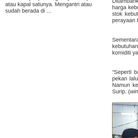
Ditambah
atau kapal satunya. Mengantri atau
harga kebu
sudah berada di ...
stok kebu
perayaan I
Sementar
kebutuha
komiditi 
"Seperti 
pekan lal
Namun ken
Surip. (
wi