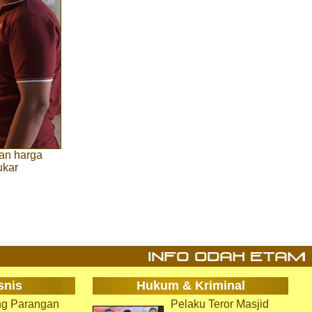
an harga
ukar
snis
Hukum & Kriminal
g Parangan
Pelaku Teror Masjid