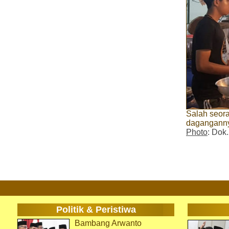
Salah seor
daganganny
Photo
: Dok
Politik & Peristiwa
Bambang Arwanto