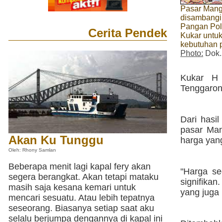
Pasar Man
disambangi
Pangan Pol
Cerita Pendek
Kukar untu
kebutuhan 
Photo:
Dok.
Kukar H 
Tenggaron
Dari hasi
pasar Man
Akan Ku Tunggu
harga yang 
Oleh: Rhony Samlan
Beberapa menit lagi kapal fery akan
"Harga s
segera berangkat. Akan tetapi mataku
signifikan
masih saja kesana kemari untuk
yang juga 
mencari sesuatu. Atau lebih tepatnya
seseorang. Biasanya setiap saat aku
selalu berjumpa dengannya di kapal ini