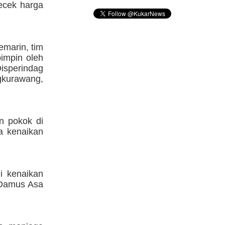
ecek harga
emarin, tim
impin oleh
sperindag
kurawang,
an pokok di
a kenaikan
i kenaikan
a Damus Asa