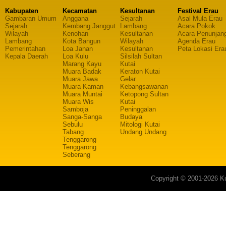
Kabupaten
Kecamatan
Kesultanan
Festival Erau
Gambaran Umum
Anggana
Sejarah
Asal Mula Erau
Sejarah
Kembang Janggut
Lambang
Acara Pokok
Wilayah
Kenohan
Kesultanan
Acara Penunjan
Lambang
Kota Bangun
Wilayah
Agenda Erau
Pemerintahan
Loa Janan
Kesultanan
Peta Lokasi Era
Kepala Daerah
Loa Kulu
Silsilah Sultan
Marang Kayu
Kutai
Muara Badak
Keraton Kutai
Muara Jawa
Gelar
Muara Kaman
Kebangsawanan
Muara Muntai
Ketopong Sultan
Muara Wis
Kutai
Samboja
Peninggalan
Sanga-Sanga
Budaya
Sebulu
Mitologi Kutai
Tabang
Undang Undang
Tenggarong
Tenggarong
Seberang
Copyright © 2001-2026 Ku