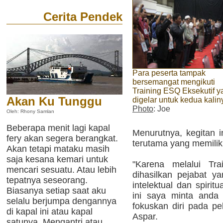
Cerita Pendek
Para peserta tampak
bersemangat mengikuti
Training ESQ Eksekutif y
Akan Ku Tunggu
digelar untuk kedua kaliny
Photo
: Joe
Oleh: Rhony Samlan
Beberapa menit lagi kapal
Menurutnya, kegitan in
fery akan segera berangkat.
terutama yang memiliki
Akan tetapi mataku masih
saja kesana kemari untuk
"Karena melalui Tra
mencari sesuatu. Atau lebih
dihasilkan pejabat y
tepatnya seseorang.
intelektual dan spirit
Biasanya setiap saat aku
ini saya minta anda 
selalu berjumpa dengannya
fokuskan diri pada pe
di kapal ini atau kapal
Aspar.
satunya. Mengantri atau