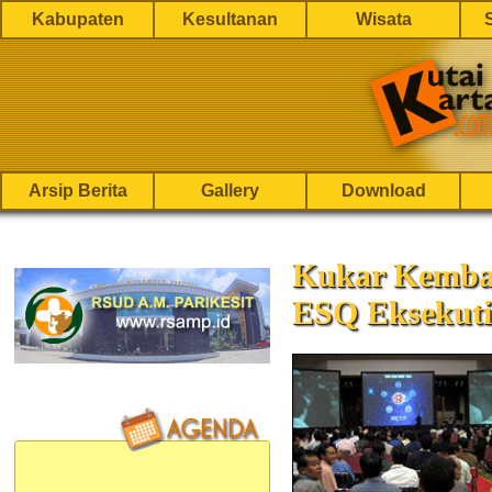
Kabupaten
Kesultanan
Wisata
Arsip Berita
Gallery
Download
Kukar Kembal
ESQ Eksekuti