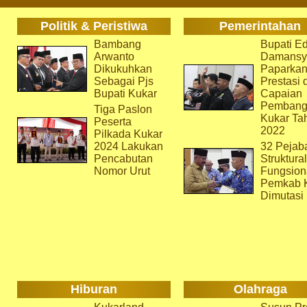
Politik & Peristiwa
Pemerintahan
Bambang
Bupati Ed
Arwanto
Damansy
Dikukuhkan
Paparka
Sebagai Pjs
Prestasi 
Bupati Kukar
Capaian
Pembang
Tiga Paslon
Kukar Ta
Peserta
2022
Pilkada Kukar
2024 Lakukan
32 Pejab
Pencabutan
Struktura
Nomor Urut
Fungsion
Pemkab 
Dimutasi
Hiburan
Olahraga