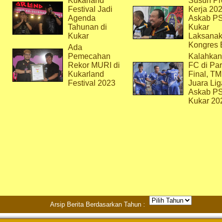
Kukarland
Susun Pr
Festival Jadi
Kerja 202
Agenda
Askab P
Tahunan di
Kukar
Kukar
Laksana
Kongres 
Ada
Pemecahan
Kalahkan
Rekor MURI di
FC di Par
Kukarland
Final, T
Festival 2023
Juara Lig
Askab P
Kukar 20
Arsip Berita Berdasarkan Tahun :