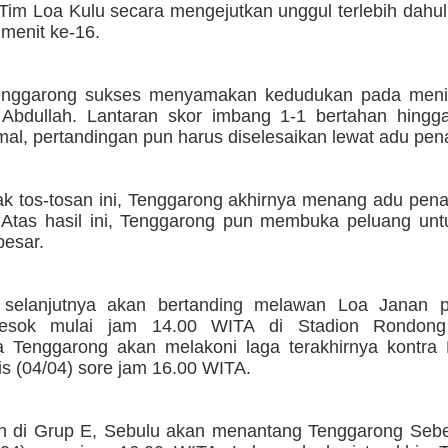
Tim Loa Kulu secara mengejutkan unggul terlebih dahul
 menit ke-16.
nggarong sukses menyamakan kedudukan pada menit
 Abdullah. Lantaran skor imbang 1-1 bertahan hingg
al, pertandingan pun harus diselesaikan lewat adu penal
k tos-tosan ini, Tenggarong akhirnya menang adu penal
 Atas hasil ini, Tenggarong pun membuka peluang untu
besar.
 selanjutnya akan bertanding melawan Loa Janan 
besok mulai jam 14.00 WITA di Stadion Rondon
 Tenggarong akan melakoni laga terakhirnya kontra
s (04/04) sore jam 16.00 WITA.
 di Grup E, Sebulu akan menantang Tenggarong Seb