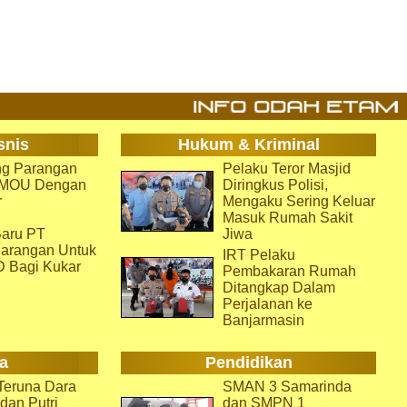
snis
Hukum & Kriminal
g Parangan
Pelaku Teror Masjid
i MOU Dengan
Diringkus Polisi,
r
Mengaku Sering Keluar
Masuk Rumah Sakit
aru PT
Jiwa
arangan Untuk
IRT Pelaku
D Bagi Kukar
Pembakaran Rumah
Ditangkap Dalam
Perjalanan ke
Banjarmasin
a
Pendidikan
eruna Dara
SMAN 3 Samarinda
dan Putri
dan SMPN 1