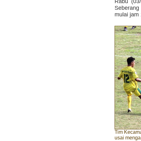
Rabu (03/
Seberang 
mulai jam 
Tim Kecama
usai menga