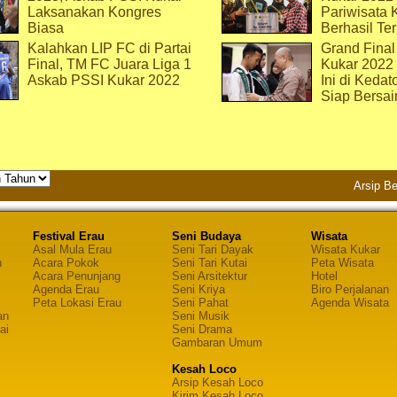
Laksanakan Kongres
Pariwisata 
Biasa
Berhasil Ter
Kalahkan LIP FC di Partai
Grand Final
Final, TM FC Juara Liga 1
Kukar 2022
Askab PSSI Kukar 2022
Ini di Kedat
Siap Bersai
Arsip Be
Festival Erau
Seni Budaya
Wisata
Asal Mula Erau
Seni Tari Dayak
Wisata Kukar
n
Acara Pokok
Seni Tari Kutai
Peta Wisata
Acara Penunjang
Seni Arsitektur
Hotel
Agenda Erau
Seni Kriya
Biro Perjalanan
Peta Lokasi Erau
Seni Pahat
Agenda Wisata
an
Seni Musik
ai
Seni Drama
Gambaran Umum
Kesah Loco
Arsip Kesah Loco
Kirim Kesah Loco