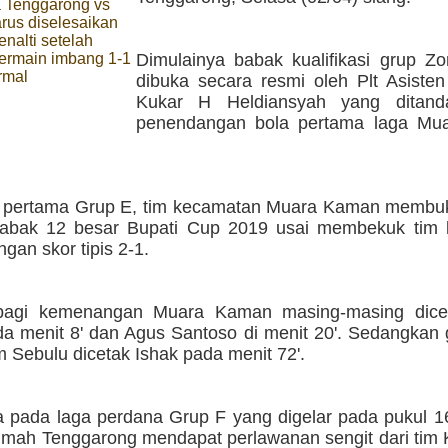
a Tenggarong vs
rus diselesaikan
enalti setelah
bermain imbang 1-1
Dimulainya babak kualifikasi grup Z
rmal
dibuka secara resmi oleh Plt Asisten
Kukar H Heldiansyah yang ditand
penendangan bola pertama laga Mu
 pertama Grup E, tim kecamatan Muara Kaman membu
babak 12 besar Bupati Cup 2019 usai membekuk tim
gan skor tipis 2-1.
bagi kemenangan Muara Kaman masing-masing diceta
da menit 8' dan Agus Santoso di menit 20'. Sedangkan
 Sebulu dicetak Ishak pada menit 72'.
 pada laga perdana Grup F yang digelar pada pukul 1
rumah Tenggarong mendapat perlawanan sengit dari tim