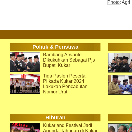
Photo
: Agri
Politik & Peristiwa
Bambang Arwanto
Dikukuhkan Sebagai Pjs
Bupati Kukar
Tiga Paslon Peserta
Pilkada Kukar 2024
Lakukan Pencabutan
Nomor Urut
Hiburan
Kukarland Festival Jadi
Agenda Tahunan di Kukar