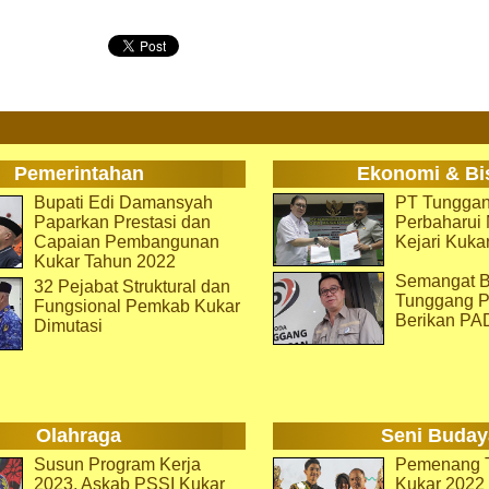
Pemerintahan
Ekonomi & Bi
Bupati Edi Damansyah
PT Tunggan
Paparkan Prestasi dan
Perbaharu
Capaian Pembangunan
Kejari Kuka
Kukar Tahun 2022
Semangat B
32 Pejabat Struktural dan
Tunggang P
Fungsional Pemkab Kukar
Berikan PA
Dimutasi
Olahraga
Seni Buday
Susun Program Kerja
Pemenang T
2023, Askab PSSI Kukar
Kukar 2022 