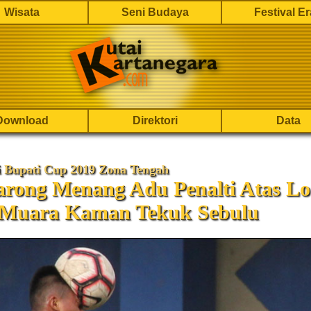
Wisata
Seni Budaya
Festival E
Download
Direktori
Data
i Bupati Cup 2019 Zona Tengah
arong Menang Adu Penalti Atas Lo
 Muara Kaman Tekuk Sebulu