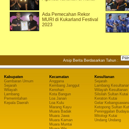
Ada Pemecahan Rekor
MURI di Kukarland Festival
2023
Arsip Berita Berdasarkan Tahun :
Kabupaten
Kecamatan
Kesultanan
Gambaran Umum
Anggana
Sejarah
Sejarah
Kembang Janggut
Lambang Kesultana
Wilayah
Kenohan
Wilayah Kesultanan
Lambang
Kota Bangun
Silsilah Sultan Kutai
Pemerintahan
Loa Janan
Keraton Kutai
Kepala Daerah
Loa Kulu
Gelar Kebangsawan
Marang Kayu
Ketopong Sultan Kut
Muara Badak
Peninggalan Budaya
Muara Jawa
Mitologi Kutai
Muara Kaman
Undang Undang
Muara Muntai
Muara Wis