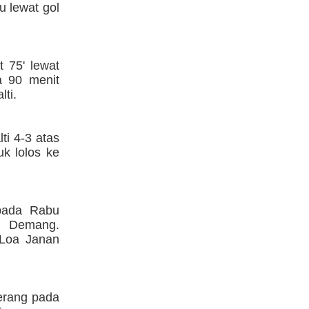
u lewat gol
 75' lewat
a 90 menit
ti.
ti 4-3 atas
k lolos ke
pada Rabu
g Demang.
 Loa Janan
erang pada