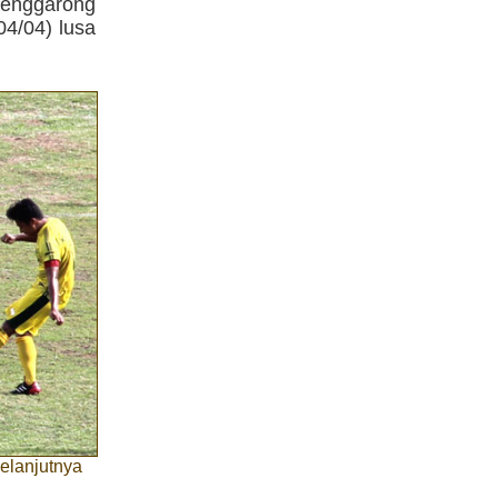
Tenggarong
4/04) lusa
elanjutnya