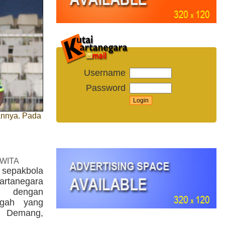
Username
Password
annya. Pada
 WITA
sepakbola
artanegara
 dengan
ngah yang
ng Demang,