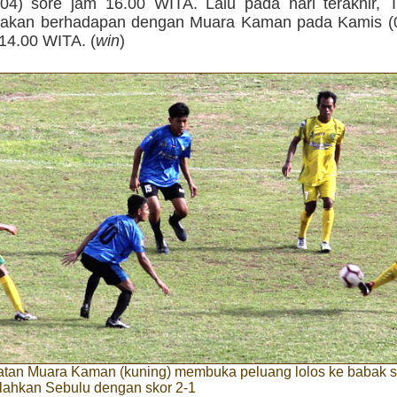
04) sore jam 16.00 WITA. Lalu pada hari terakhir, 
akan berhadapan dengan Muara Kaman pada Kamis (0
14.00 WITA. (
win
)
tan Muara Kaman (kuning) membuka peluang lolos ke babak s
lahkan Sebulu dengan skor 2-1