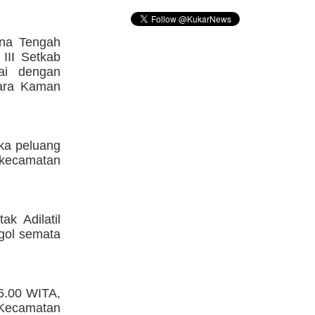
ona Tengah
 III Setkab
ai dengan
ara Kaman
ka peluang
 kecamatan
k Adilatil
 gol semata
6.00 WITA,
 Kecamatan