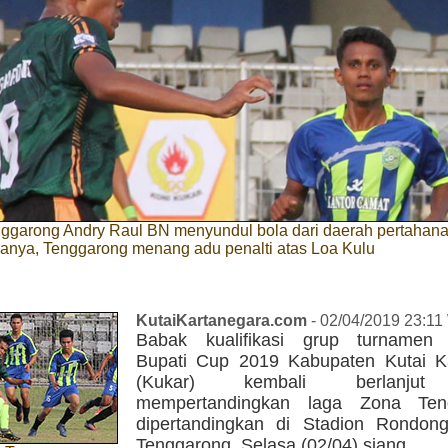
ggarong Andry Raul BN menyundul bola dari daerah pertahan
manya, Tenggarong menang adu penalti atas Loa Kulu
KutaiKartanegara.com
- 02/04/2019 23:11
Babak kualifikasi grup turnamen 
Bupati Cup 2019 Kabupaten Kutai K
(Kukar) kembali berlanjut
mempertandingkan laga Zona Te
dipertandingkan di Stadion Rondo
Tenggarong, Selasa (02/04) siang.