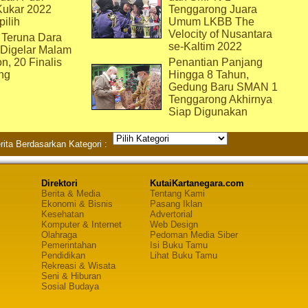
Kukar 2022
Tenggarong Juara
pilih
Umum LKBB The
Velocity of Nusantara
 Teruna Dara
se-Kaltim 2022
 Digelar Malam
on, 20 Finalis
Penantian Panjang
ng
Hingga 8 Tahun,
Gedung Baru SMAN 1
Tenggarong Akhirnya
Siap Digunakan
rita Berdasarkan Kategori :
Direktori
KutaiKartanegara.com
Berita & Media
Tentang Kami
Ekonomi & Bisnis
Pasang Iklan
Kesehatan
Advertorial
Komputer & Internet
Web Design
Olahraga
Pedoman Media Siber
Pemerintahan
Isi Buku Tamu
Pendidikan
Lihat Buku Tamu
Rekreasi & Wisata
Seni & Hiburan
Sosial Budaya