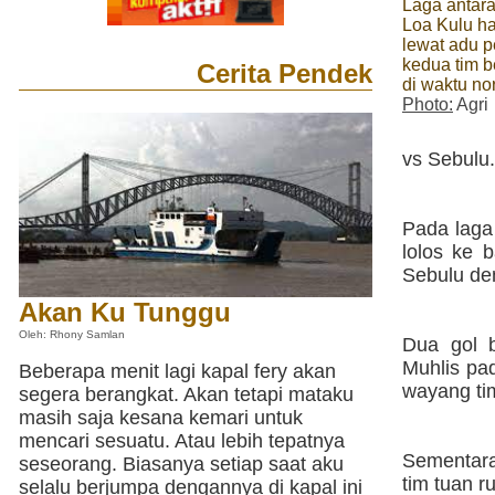
Laga antar
Loa Kulu ha
lewat adu p
kedua tim 
Cerita Pendek
di waktu no
Photo:
Agri
vs Sebulu.
Pada laga
lolos ke 
Sebulu den
Akan Ku Tunggu
Oleh: Rhony Samlan
Dua gol 
Muhlis pa
Beberapa menit lagi kapal fery akan
wayang tim
segera berangkat. Akan tetapi mataku
masih saja kesana kemari untuk
mencari sesuatu. Atau lebih tepatnya
Sementara
seseorang. Biasanya setiap saat aku
tim tuan 
selalu berjumpa dengannya di kapal ini