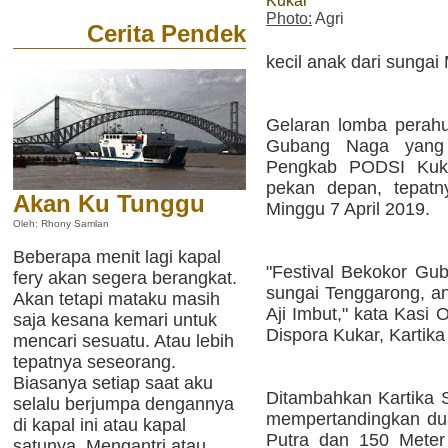
Kukar
Photo:
Agri
Cerita Pendek
kecil anak dari sunga
Gelaran lomba perahu
Gubang Naga yang 
Pengkab PODSI Kukar
pekan depan, tepatn
Akan Ku Tunggu
Minggu 7 April 2019.
Oleh: Rhony Samlan
Beberapa menit lagi kapal
"Festival Bekokor Gub
fery akan segera berangkat.
sungai Tenggarong, an
Akan tetapi mataku masih
Aji Imbut," kata Kasi 
saja kesana kemari untuk
Dispora Kukar, Kartika 
mencari sesuatu. Atau lebih
tepatnya seseorang.
Biasanya setiap saat aku
Ditambahkan Kartika S
selalu berjumpa dengannya
mempertandingkan du
di kapal ini atau kapal
Putra dan 150 Meter
satunya. Mengantri atau