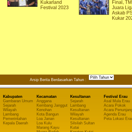
Kukarland
Final, T
Festival 2023
Juara Lig
Askab P
Kukar 20
Arsip Berita Berdasarkan Tahun :
Kabupaten
Kecamatan
Kesultanan
Festival Erau
Gambaran Umum
Anggana
Sejarah
Asal Mula Erau
Sejarah
Kembang Janggut
Lambang
Acara Pokok
Wilayah
Kenohan
Kesultanan
Acara Penunjan
Lambang
Kota Bangun
Wilayah
Agenda Erau
Pemerintahan
Loa Janan
Kesultanan
Peta Lokasi Era
Kepala Daerah
Loa Kulu
Silsilah Sultan
Marang Kayu
Kutai
Muara Badak
Keraton Kutai