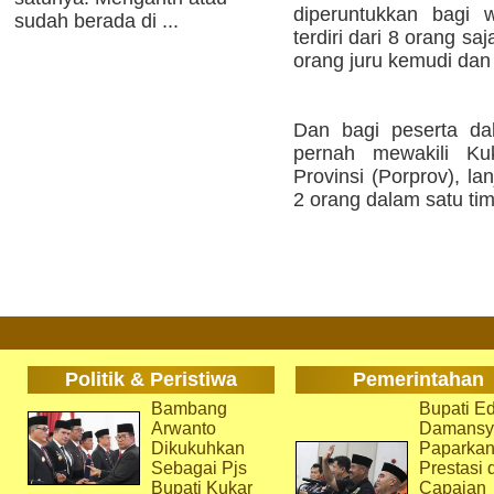
diperuntukkan bagi 
sudah berada di ...
terdiri dari 8 orang saj
orang juru kemudi dan
Dan bagi peserta da
pernah mewakili Ku
Provinsi (Porprov), l
2 orang dalam satu ti
Politik & Peristiwa
Pemerintahan
Bambang
Bupati Ed
Arwanto
Damansy
Dikukuhkan
Paparka
Sebagai Pjs
Prestasi 
Bupati Kukar
Capaian