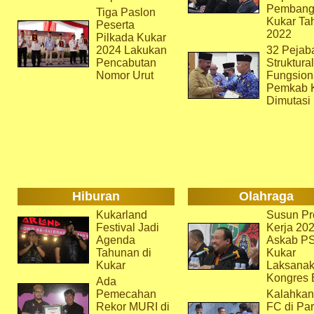
Pembang
Tiga Paslon
Kukar Ta
Peserta
2022
Pilkada Kukar
2024 Lakukan
32 Pejab
Pencabutan
Struktura
Nomor Urut
Fungsion
Pemkab 
Dimutasi
Hiburan
Olahraga
Kukarland
Susun Pr
Festival Jadi
Kerja 202
Agenda
Askab P
Tahunan di
Kukar
Kukar
Laksana
Kongres 
Ada
Pemecahan
Kalahkan
Rekor MURI di
FC di Par