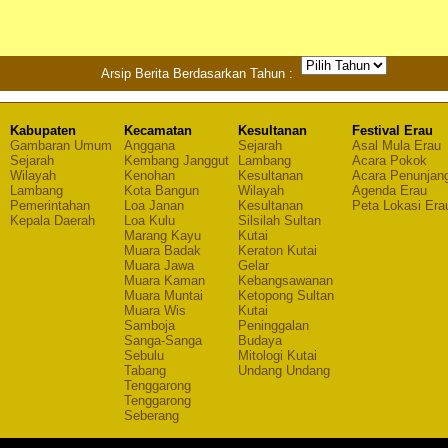
Arsip Berita Berdasarkan Tahun :
Kabupaten
Kecamatan
Kesultanan
Festival Erau
Gambaran Umum
Anggana
Sejarah
Asal Mula Erau
Sejarah
Kembang Janggut
Lambang
Acara Pokok
Wilayah
Kenohan
Kesultanan
Acara Penunjan
Lambang
Kota Bangun
Wilayah
Agenda Erau
Pemerintahan
Loa Janan
Kesultanan
Peta Lokasi Era
Kepala Daerah
Loa Kulu
Silsilah Sultan
Marang Kayu
Kutai
Muara Badak
Keraton Kutai
Muara Jawa
Gelar
Muara Kaman
Kebangsawanan
Muara Muntai
Ketopong Sultan
Muara Wis
Kutai
Samboja
Peninggalan
Sanga-Sanga
Budaya
Sebulu
Mitologi Kutai
Tabang
Undang Undang
Tenggarong
Tenggarong
Seberang