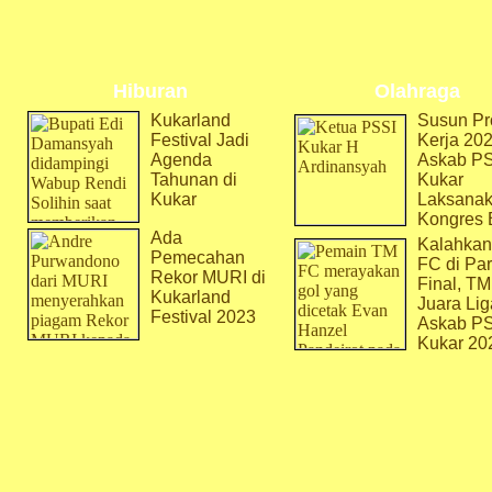
Hiburan
Olahraga
Kukarland
Susun Pr
Festival Jadi
Kerja 202
Agenda
Askab P
Tahunan di
Kukar
Kukar
Laksana
Kongres 
Ada
Kalahkan
Pemecahan
FC di Par
Rekor MURI di
Final, T
Kukarland
Juara Lig
Festival 2023
Askab P
Kukar 20