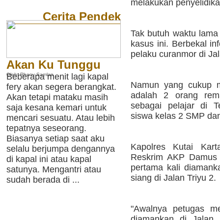
melakukan penyelidik
Cerita Pendek
Tak butuh waktu lama
kasus ini. Berbekal in
pelaku curanmor di Jala
Akan Ku Tunggu
Oleh: Rhony Samlan
Beberapa menit lagi kapal
Namun yang cukup me
fery akan segera berangkat.
adalah 2 orang rema
Akan tetapi mataku masih
sebagai pelajar di 
saja kesana kemari untuk
siswa kelas 2 SMP dan
mencari sesuatu. Atau lebih
tepatnya seseorang.
Biasanya setiap saat aku
Kapolres Kutai Kart
selalu berjumpa dengannya
Reskrim AKP Damus 
di kapal ini atau kapal
pertama kali diamank
satunya. Mengantri atau
siang di Jalan Triyu 2.
sudah berada di ...
"Awalnya petugas me
diamankan di Jalan 