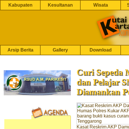
Kabupaten
Kesultanan
Wisata
Arsip Berita
Gallery
Download
Curi Sepeda 
dan Pelajar 
Diamankan Po
Kasat Reskrim AKP Dam