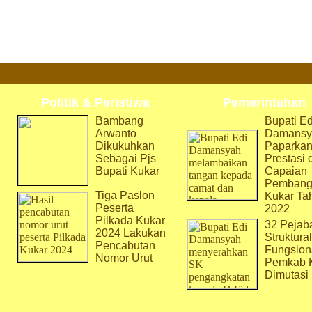
Politik & Peristiwa
Pemerintahan
Bambang
Bupati Ed
Arwanto
Damansy
Dikukuhkan
Paparka
Sebagai Pjs
Prestasi 
Bupati Kukar
Capaian
Pembang
Tiga Paslon
Kukar Ta
Peserta
2022
Pilkada Kukar
32 Pejab
2024 Lakukan
Struktura
Pencabutan
Fungsion
Nomor Urut
Pemkab 
Dimutasi