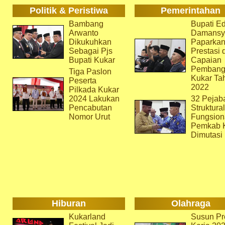
Politik & Peristiwa
Pemerintahan
Bambang
Bupati Ed
Arwanto
Damansy
Dikukuhkan
Paparka
Sebagai Pjs
Prestasi 
Bupati Kukar
Capaian
Pembang
Tiga Paslon
Kukar Ta
Peserta
2022
Pilkada Kukar
2024 Lakukan
32 Pejab
Pencabutan
Struktura
Nomor Urut
Fungsion
Pemkab 
Dimutasi
Hiburan
Olahraga
Kukarland
Susun Pr