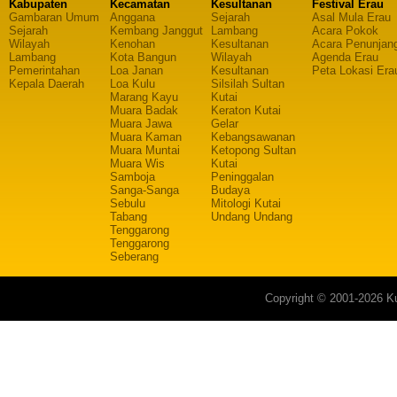
Kabupaten
Kecamatan
Kesultanan
Festival Erau
Gambaran Umum
Anggana
Sejarah
Asal Mula Erau
Sejarah
Kembang Janggut
Lambang
Acara Pokok
Wilayah
Kenohan
Kesultanan
Acara Penunjan
Lambang
Kota Bangun
Wilayah
Agenda Erau
Pemerintahan
Loa Janan
Kesultanan
Peta Lokasi Era
Kepala Daerah
Loa Kulu
Silsilah Sultan
Marang Kayu
Kutai
Muara Badak
Keraton Kutai
Muara Jawa
Gelar
Muara Kaman
Kebangsawanan
Muara Muntai
Ketopong Sultan
Muara Wis
Kutai
Samboja
Peninggalan
Sanga-Sanga
Budaya
Sebulu
Mitologi Kutai
Tabang
Undang Undang
Tenggarong
Tenggarong
Seberang
Copyright © 2001-2026 Ku