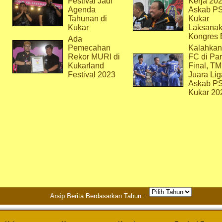
Festival Jadi
Kerja 202
Agenda
Askab P
Tahunan di
Kukar
Kukar
Laksana
Kongres 
Ada
Pemecahan
Kalahkan
Rekor MURI di
FC di Par
Kukarland
Final, T
Festival 2023
Juara Lig
Askab P
Kukar 20
Arsip Berita Berdasarkan Tahun :