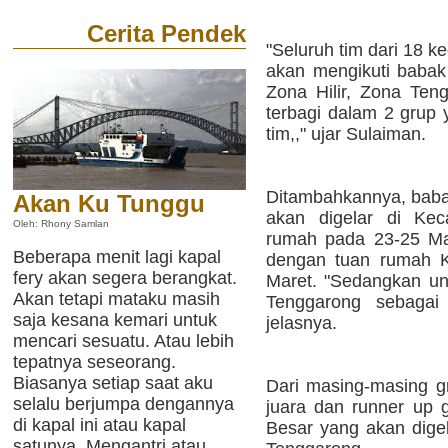
Cerita Pendek
"Seluruh tim dari 18 k
akan mengikuti babak 
Zona Hilir, Zona Ten
terbagi dalam 2 grup 
tim,," ujar Sulaiman.
Ditambahkannya, babak 
Akan Ku Tunggu
akan digelar di Ke
Oleh: Rhony Samlan
rumah pada 23-25 Ma
Beberapa menit lagi kapal
dengan tuan rumah K
fery akan segera berangkat.
Maret. "Sedangkan un
Akan tetapi mataku masih
Tenggarong sebagai 
saja kesana kemari untuk
jelasnya.
mencari sesuatu. Atau lebih
tepatnya seseorang.
Biasanya setiap saat aku
Dari masing-masing gr
selalu berjumpa dengannya
juara dan runner up 
di kapal ini atau kapal
Besar yang akan dige
satunya. Mengantri atau