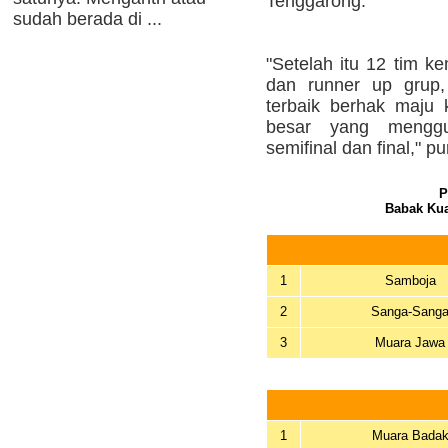
Tenggarong.
sudah berada di ...
"Setelah itu 12 tim k
dan runner up grup,
terbaik berhak maju 
besar yang menggu
semifinal dan final," p
P
Babak Kua
1
Samboja
2
Sanga-Sang
3
Muara Jawa
1
Muara Bada