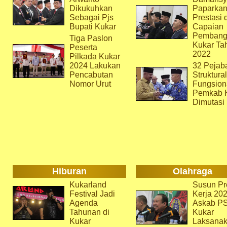
Dikukuhkan
Paparka
Sebagai Pjs
Prestasi 
Bupati Kukar
Capaian
Pembang
Tiga Paslon
Kukar Ta
Peserta
2022
Pilkada Kukar
2024 Lakukan
32 Pejab
Pencabutan
Struktura
Nomor Urut
Fungsion
Pemkab 
Dimutasi
Hiburan
Olahraga
Kukarland
Susun Pr
Festival Jadi
Kerja 202
Agenda
Askab P
Tahunan di
Kukar
Kukar
Laksana