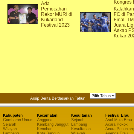
Kongres 
Ada
Pemecahan
Kalahkan
Rekor MURI di
FC di Par
Kukarland
Final, T
Festival 2023
Juara Lig
Askab P
Kukar 20
Arsip Berita Berdasarkan Tahun :
Kabupaten
Kecamatan
Kesultanan
Festival Erau
Gambaran Umum
Anggana
Sejarah
Asal Mula Erau
Sejarah
Kembang Janggut
Lambang
Acara Pokok
Wilayah
Kenohan
Kesultanan
Acara Penunjan
Lambang
Kota Bangun
Wilayah
Agenda Erau