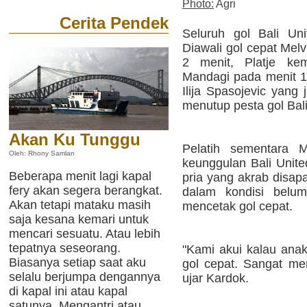
Photo:
Agri
Cerita Pendek
Seluruh gol Bali Uni
Diawali gol cepat Melvi
2 menit, Platje ke
Mandagi pada menit 17
Ilija Spasojevic yang
menutup pesta gol Bali
Akan Ku Tunggu
Pelatih sementara M
Oleh: Rhony Samlan
keunggulan Bali Unit
Beberapa menit lagi kapal
pria yang akrab disap
fery akan segera berangkat.
dalam kondisi belu
Akan tetapi mataku masih
mencetak gol cepat.
saja kesana kemari untuk
mencari sesuatu. Atau lebih
tepatnya seseorang.
"Kami akui kalau anak
Biasanya setiap saat aku
gol cepat. Sangat men
selalu berjumpa dengannya
ujar Kardok.
di kapal ini atau kapal
satunya. Mengantri atau