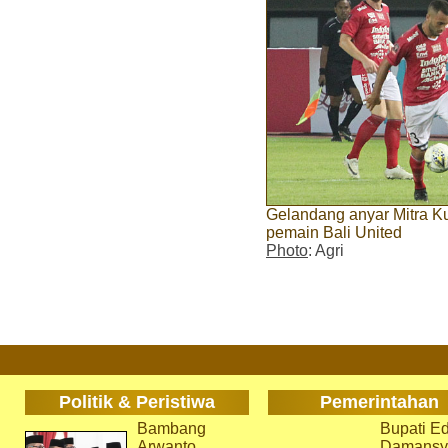
Gelandang anyar Mitra Ku
pemain Bali United
Photo
: Agri
Politik & Peristiwa
Pemerintahan
Bambang
Bupati Ed
Arwanto
Damansy