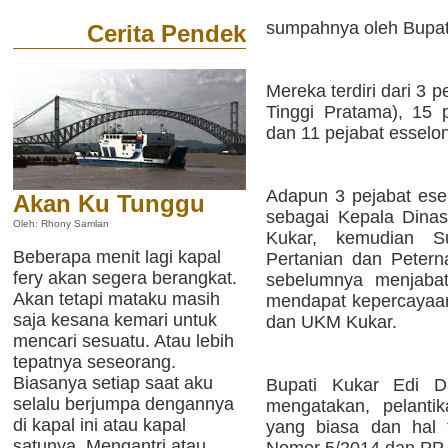
sumpahnya oleh Bupat
Cerita Pendek
Mereka terdiri dari 3 p
Tinggi Pratama), 15 p
dan 11 pejabat esselo
Adapun 3 pejabat esel
Akan Ku Tunggu
sebagai Kepala Dinas
Oleh: Rhony Samlan
Kukar, kemudian S
Beberapa menit lagi kapal
Pertanian dan Petern
fery akan segera berangkat.
sebelumnya menjabat
Akan tetapi mataku masih
mendapat kepercayaan
saja kesana kemari untuk
dan UKM Kukar.
mencari sesuatu. Atau lebih
tepatnya seseorang.
Biasanya setiap saat aku
Bupati Kukar Edi 
selalu berjumpa dengannya
mengatakan, pelanti
di kapal ini atau kapal
yang biasa dan hal 
satunya. Mengantri atau
Nomor 5/2014 dan PP 