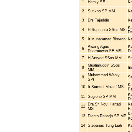
1
Hamly SE
Ke
2
Sutikno SP MM
Ke
3
Drs Tajuddin
Ke
Ka
4
H Suprianto SSos MSi
Da
5
Ir Muhammad Bisyron
Ka
Awang Agus
Ka
6
Dharmawan SE MSi
Da
7
H Arsyad SSos MM
Se
Mualimuddin SSos
8
In
MM
Muhammad Wahly
9
Se
SPt
Ka
10
Ir Samsul Ma'arif MSi
P
Ka
11
Sugiono SP MM
Di
Dra Sri Novi Hartati
Ka
12
MSi
Pa
Ka
13
Dianto Raharjo SP MP
Ko
14
Stepanus Tung Liah
Ka