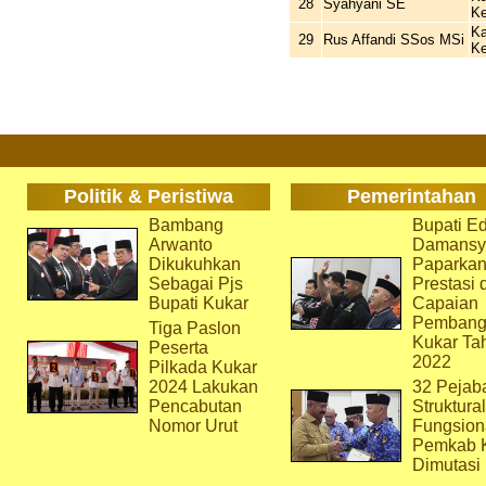
28
Syahyani SE
Ke
Ka
29
Rus Affandi SSos MSi
Ke
Politik & Peristiwa
Pemerintahan
Bambang
Bupati Ed
Arwanto
Damansy
Dikukuhkan
Paparka
Sebagai Pjs
Prestasi 
Bupati Kukar
Capaian
Pembang
Tiga Paslon
Kukar Ta
Peserta
2022
Pilkada Kukar
2024 Lakukan
32 Pejab
Pencabutan
Struktura
Nomor Urut
Fungsion
Pemkab 
Dimutasi