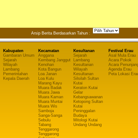
Arsip Berita Berdasarkan Tahun :
Kabupaten
Kecamatan
Kesultanan
Festival Erau
Gambaran Umum
Anggana
Sejarah
Asal Mula Erau
Sejarah
Kembang Janggut
Lambang
Acara Pokok
Wilayah
Kenohan
Kesultanan
Acara Penunjan
Lambang
Kota Bangun
Wilayah
Agenda Erau
Pemerintahan
Loa Janan
Kesultanan
Peta Lokasi Era
Kepala Daerah
Loa Kulu
Silsilah Sultan
Marang Kayu
Kutai
Muara Badak
Keraton Kutai
Muara Jawa
Gelar
Muara Kaman
Kebangsawanan
Muara Muntai
Ketopong Sultan
Muara Wis
Kutai
Samboja
Peninggalan
Sanga-Sanga
Budaya
Sebulu
Mitologi Kutai
Tabang
Undang Undang
Tenggarong
Tenggarong