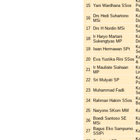
Ka
15
Yani Wardhana SSos
Pe
R
Drs Hedi Suhartono
Ka
16
MSi
Da
Ka
17
Drs H Nordin MSi
Se
Ir Haryo Martani
Ka
18
Sukengtyas MP
Da
Ka
19
Iwan Hermawan SPt
Se
Ka
20
Eva Yustika Rini SSos
&
Ir Mauliate Siahaan
Ka
21
MP
Li
Ka
22
Sri Mulyati SP
Pa
Ka
23
Muhammad Fadli
Se
Ka
24
Rahman Hakim SSos
Ba
25
Naryono SKom MM
Ka
Boedi Santoso SE
Ka
26
MSi
Ba
Bagus Eko Sampurno
27
Ka
SStPi
Ka