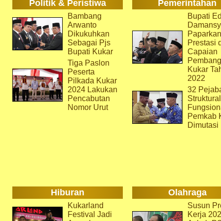
Politik & Peristiwa
Pemerintahan
Bambang
Bupati Ed
Arwanto
Damansy
Dikukuhkan
Paparka
Sebagai Pjs
Prestasi 
Bupati Kukar
Capaian
Pembang
Tiga Paslon
Kukar Ta
Peserta
2022
Pilkada Kukar
2024 Lakukan
32 Pejab
Pencabutan
Struktura
Nomor Urut
Fungsion
Pemkab 
Dimutasi
Hiburan
Olahraga
Kukarland
Susun Pr
Festival Jadi
Kerja 202