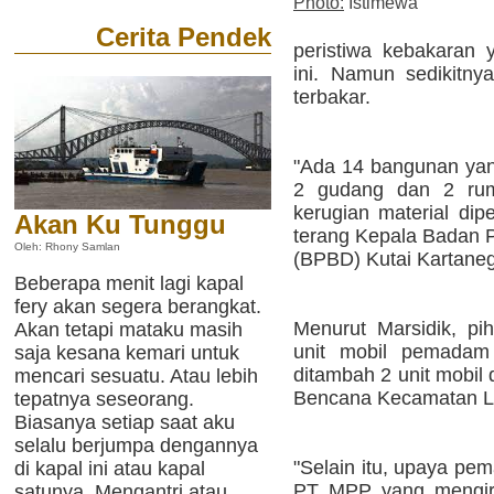
Photo:
Istimewa
Cerita Pendek
peristiwa kebakaran
ini. Namun sedikitny
terbakar.
"Ada 14 bangunan yang
2 gudang dan 2 rum
kerugian material dip
Akan Ku Tunggu
terang Kepala Badan
Oleh: Rhony Samlan
(BPBD) Kutai Kartaneg
Beberapa menit lagi kapal
fery akan segera berangkat.
Menurut Marsidik, p
Akan tetapi mataku masih
unit mobil pemadam 
saja kesana kemari untuk
ditambah 2 unit mobil
mencari sesuatu. Atau lebih
Bencana Kecamatan L
tepatnya seseorang.
Biasanya setiap saat aku
selalu berjumpa dengannya
"Selain itu, upaya pe
di kapal ini atau kapal
PT MPP yang mengirim
satunya. Mengantri atau