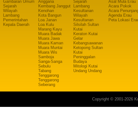
Gambaran Umum
Anggana
Sejarah
Asal Mula Erau
Sejarah
Kembang Janggut
Lambang
Acara Pokok
Wilayah
Kenohan
Kesultanan
Acara Penunjan
Lambang
Kota Bangun
Wilayah
Agenda Erau
Pemerintahan
Loa Janan
Kesultanan
Peta Lokasi Era
Kepala Daerah
Loa Kulu
Silsilah Sultan
Marang Kayu
Kutai
Muara Badak
Keraton Kutai
Muara Jawa
Gelar
Muara Kaman
Kebangsawanan
Muara Muntai
Ketopong Sultan
Muara Wis
Kutai
Samboja
Peninggalan
Sanga-Sanga
Budaya
Sebulu
Mitologi Kutai
Tabang
Undang Undang
Tenggarong
Tenggarong
Seberang
Copyright © 2001-2026 Ku