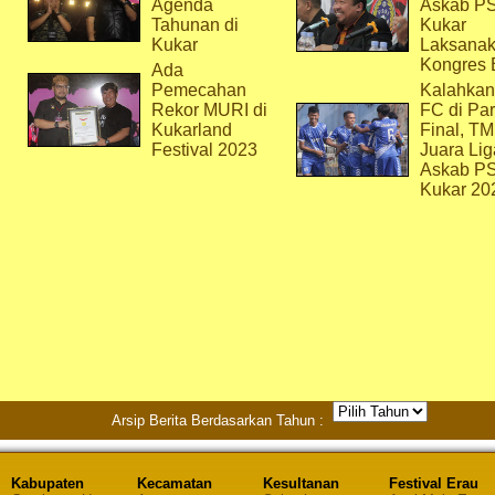
Agenda
Askab P
Tahunan di
Kukar
Kukar
Laksana
Kongres 
Ada
Pemecahan
Kalahkan
Rekor MURI di
FC di Par
Kukarland
Final, T
Festival 2023
Juara Lig
Askab P
Kukar 20
Arsip Berita Berdasarkan Tahun :
Kabupaten
Kecamatan
Kesultanan
Festival Erau