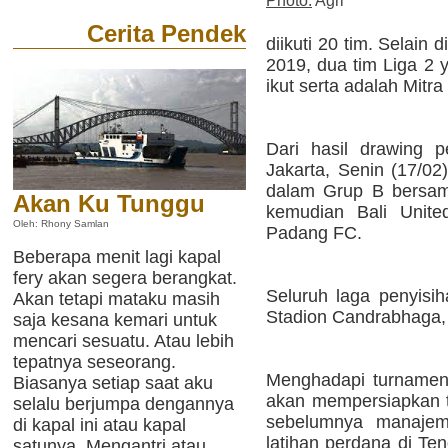
Photo:
Agri
Cerita Pendek
diikuti 20 tim. Selain 
2019, dua tim Liga 2
ikut serta adalah Mitr
Dari hasil drawing 
Jakarta, Senin (17/02
dalam Grup B bersam
Akan Ku Tunggu
kemudian Bali Unit
Oleh: Rhony Samlan
Padang FC.
Beberapa menit lagi kapal
fery akan segera berangkat.
Seluruh laga penyisi
Akan tetapi mataku masih
Stadion Candrabhaga, 
saja kesana kemari untuk
mencari sesuatu. Atau lebih
tepatnya seseorang.
Menghadapi turnamen 
Biasanya setiap saat aku
akan mempersiapkan ti
selalu berjumpa dengannya
sebelumnya manajem
di kapal ini atau kapal
latihan perdana di Ten
satunya. Mengantri atau