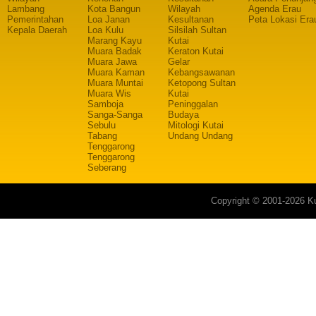
Lambang
Kota Bangun
Wilayah
Agenda Erau
Pemerintahan
Loa Janan
Kesultanan
Peta Lokasi Era
Kepala Daerah
Loa Kulu
Silsilah Sultan
Marang Kayu
Kutai
Muara Badak
Keraton Kutai
Muara Jawa
Gelar
Muara Kaman
Kebangsawanan
Muara Muntai
Ketopong Sultan
Muara Wis
Kutai
Samboja
Peninggalan
Sanga-Sanga
Budaya
Sebulu
Mitologi Kutai
Tabang
Undang Undang
Tenggarong
Tenggarong
Seberang
Copyright © 2001-2026 Ku