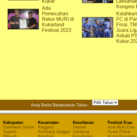
Kukar
Laksana
Kongres 
Ada
Pemecahan
Kalahkan
Rekor MURI di
FC di Par
Kukarland
Final, T
Festival 2023
Juara Lig
Askab P
Kukar 20
Arsip Berita Berdasarkan Tahun :
Kabupaten
Kecamatan
Kesultanan
Festival Erau
Gambaran Umum
Anggana
Sejarah
Asal Mula Erau
Sejarah
Kembang Janggut
Lambang
Acara Pokok
Wilayah
Kenohan
Kesultanan
Acara Penunjan