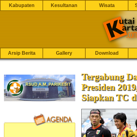
Kabupaten
Kesultanan
Wisata
Arsip Berita
Gallery
Download
Tergabung Da
Presiden 2019
Siapkan TC di