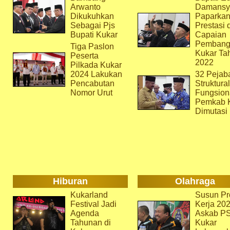
Arwanto
Damansy
Dikukuhkan
Paparka
Sebagai Pjs
Prestasi 
Bupati Kukar
Capaian
Pembang
Tiga Paslon
Kukar Ta
Peserta
2022
Pilkada Kukar
2024 Lakukan
32 Pejab
Pencabutan
Struktura
Nomor Urut
Fungsion
Pemkab 
Dimutasi
Hiburan
Olahraga
Kukarland
Susun Pr
Festival Jadi
Kerja 202
Agenda
Askab P
Tahunan di
Kukar