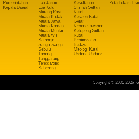
Pemerintahan
Loa Janan
Kesultanan
Peta Lokasi Era
Kepala Daerah
Loa Kulu
Silsilah Sultan
Marang Kayu
Kutai
Muara Badak
Keraton Kutai
Muara Jawa
Gelar
Muara Kaman
Kebangsawanan
Muara Muntai
Ketopong Sultan
Muara Wis
Kutai
Samboja
Peninggalan
Sanga-Sanga
Budaya
Sebulu
Mitologi Kutai
Tabang
Undang Undang
Tenggarong
Tenggarong
Seberang
Copyright © 2001-2026 Ku