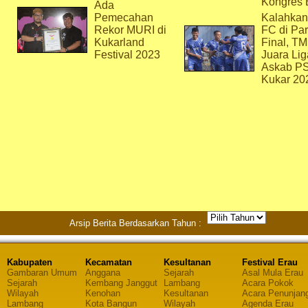
Kongres 
Ada
Pemecahan
Kalahkan
Rekor MURI di
FC di Par
Kukarland
Final, T
Festival 2023
Juara Lig
Askab P
Kukar 20
Arsip Berita Berdasarkan Tahun :
Kabupaten
Kecamatan
Kesultanan
Festival Erau
Gambaran Umum
Anggana
Sejarah
Asal Mula Erau
Sejarah
Kembang Janggut
Lambang
Acara Pokok
Wilayah
Kenohan
Kesultanan
Acara Penunjan
Lambang
Kota Bangun
Wilayah
Agenda Erau