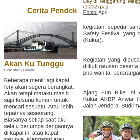
Day di Tenggarong, Ming
(10/02) pagi
Cerita Pendek
Photo:
Agri
kegiatan sepeda sant
Safety Festival yang 
(Kukar).
Kegiatan yang dipusat
Akan Ku Tunggu
diikuti ratusan peser
Oleh: Rhony Samlan
pria wanita, perorang
Beberapa menit lagi kapal
fery akan segera berangkat.
Ajang Fun Bike ini 
Akan tetapi mataku masih
Kukar AKBP Anwar Ha
saja kesana kemari untuk
Jalan Jenderal Sudirm
mencari sesuatu. Atau lebih
tepatnya seseorang.
Biasanya setiap saat aku
selalu berjumpa dengannya
di kapal ini atau kapal
satunya. Mengantri atau