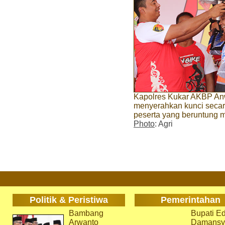
Kapolres Kukar AKBP An
menyerahkan kunci secar
peserta yang beruntung 
Photo
: Agri
Politik & Peristiwa
Pemerintahan
Bambang
Bupati Ed
Arwanto
Damansy