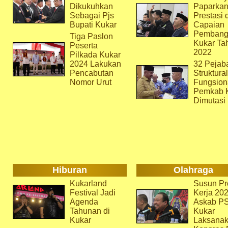
Dikukuhkan
Paparka
Sebagai Pjs
Prestasi 
Bupati Kukar
Capaian
Pembang
Tiga Paslon
Kukar Ta
Peserta
2022
Pilkada Kukar
2024 Lakukan
32 Pejab
Pencabutan
Struktura
Nomor Urut
Fungsion
Pemkab 
Dimutasi
Hiburan
Olahraga
Kukarland
Susun Pr
Festival Jadi
Kerja 202
Agenda
Askab P
Tahunan di
Kukar
Kukar
Laksana