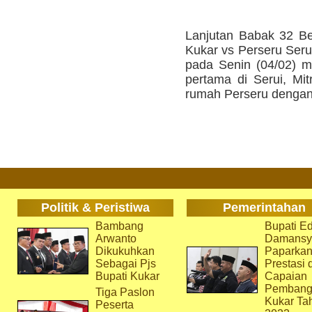
Lanjutan Babak 32 Bes
Kukar vs Perseru Serui
pada Senin (04/02) 
pertama di Serui, Mi
rumah Perseru dengan 
Politik & Peristiwa
Pemerintahan
Bambang
Bupati Ed
Arwanto
Damansy
Dikukuhkan
Paparka
Sebagai Pjs
Prestasi 
Bupati Kukar
Capaian
Pembang
Tiga Paslon
Kukar Ta
Peserta