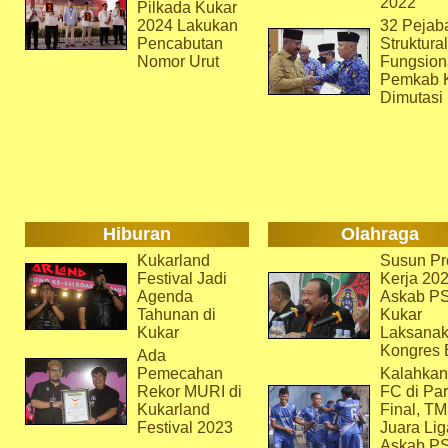
2022
Pilkada Kukar
2024 Lakukan
32 Pejab
Pencabutan
Struktura
Nomor Urut
Fungsion
Pemkab 
Dimutasi
Hiburan
Olahraga
Kukarland
Susun Pr
Festival Jadi
Kerja 202
Agenda
Askab P
Tahunan di
Kukar
Kukar
Laksana
Kongres 
Ada
Pemecahan
Kalahkan
Rekor MURI di
FC di Par
Kukarland
Final, T
Festival 2023
Juara Lig
Askab P