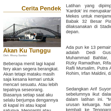
Latihan yang dipimp
Cerita Pendek
'Kardok' ini merupaka
Mekes untuk menjamu
Babak 32 Besar Pia
dilaksanakan di Stadi
depan.
Ada pun ke 13 pemain 
Akan Ku Tunggu
adalah Dedi Gus
Oleh: Rhony Samlan
Muhammad Bahtiar, 
Rizky Ramadhan, Rifa
Beberapa menit lagi kapal
Rafli Mursalim, Putra A
fery akan segera berangkat.
Rohim, Irfan Maldini
Akan tetapi mataku masih
saja kesana kemari untuk
mencari sesuatu. Atau lebih
Sedangkan Arif Suyon
tepatnya seseorang.
sebelumnya ikut dala
Biasanya setiap saat aku
dalam latihan ini. 
selalu berjumpa dengannya
urusan keluarga. Na
di kapal ini atau kapal
kembali ke Tenggar
satunya. Mengantri atau