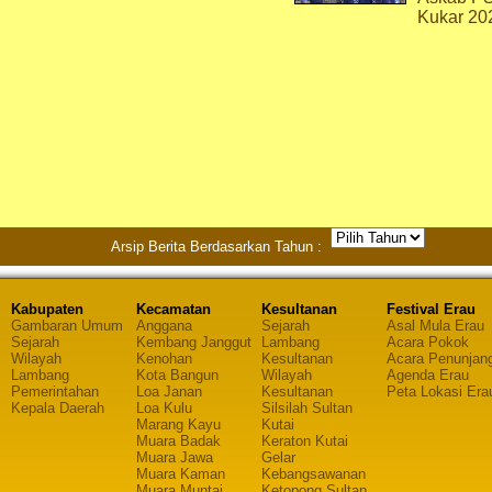
Kukar 20
Arsip Berita Berdasarkan Tahun :
Kabupaten
Kecamatan
Kesultanan
Festival Erau
Gambaran Umum
Anggana
Sejarah
Asal Mula Erau
Sejarah
Kembang Janggut
Lambang
Acara Pokok
Wilayah
Kenohan
Kesultanan
Acara Penunjan
Lambang
Kota Bangun
Wilayah
Agenda Erau
Pemerintahan
Loa Janan
Kesultanan
Peta Lokasi Era
Kepala Daerah
Loa Kulu
Silsilah Sultan
Marang Kayu
Kutai
Muara Badak
Keraton Kutai
Muara Jawa
Gelar
Muara Kaman
Kebangsawanan
Muara Muntai
Ketopong Sultan