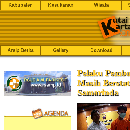
Kabupaten
Kesultanan
Wisata
Arsip Berita
Gallery
Download
Pelaku Pembu
Masih Bersta
Samarinda