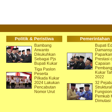
Politik & Peristiwa
Pemerintahan
Bambang
Bupati Ed
Arwanto
Damansy
Dikukuhkan
Paparka
Sebagai Pjs
Prestasi 
Bupati Kukar
Capaian
Pembang
Tiga Paslon
Kukar Ta
Peserta
2022
Pilkada Kukar
2024 Lakukan
32 Pejab
Pencabutan
Struktura
Nomor Urut
Fungsion
Pemkab 
Dimutasi