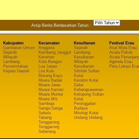
Arsip Berita Berdasarkan Tahun :
Kabupaten
Kecamatan
Kesultanan
Festival Erau
Gambaran Umum
Anggana
Sejarah
Asal Mula Erau
Sejarah
Kembang Janggut
Lambang
Acara Pokok
Wilayah
Kenohan
Kesultanan
Acara Penunjan
Lambang
Kota Bangun
Wilayah
Agenda Erau
Pemerintahan
Loa Janan
Kesultanan
Peta Lokasi Era
Kepala Daerah
Loa Kulu
Silsilah Sultan
Marang Kayu
Kutai
Muara Badak
Keraton Kutai
Muara Jawa
Gelar
Muara Kaman
Kebangsawanan
Muara Muntai
Ketopong Sultan
Muara Wis
Kutai
Samboja
Peninggalan
Sanga-Sanga
Budaya
Sebulu
Mitologi Kutai
Tabang
Undang Undang
Tenggarong
Tenggarong
Seberang