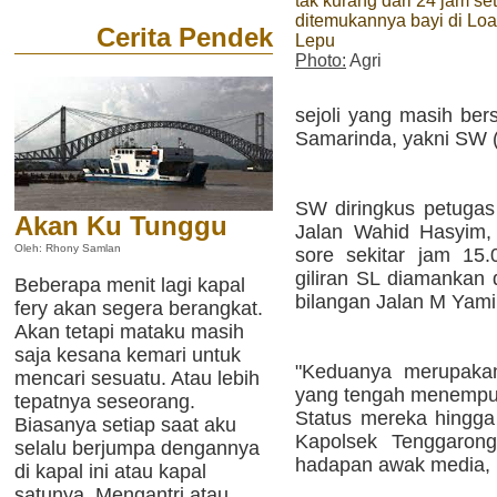
tak kurang dari 24 jam se
ditemukannya bayi di Loa
Cerita Pendek
Lepu
Photo:
Agri
sejoli yang masih ber
Samarinda, yakni SW (
SW diringkus petugas
Akan Ku Tunggu
Jalan Wahid Hasyim,
Oleh: Rhony Samlan
sore sekitar jam 15.
giliran SL diamankan 
Beberapa menit lagi kapal
bilangan Jalan M Yami
fery akan segera berangkat.
Akan tetapi mataku masih
saja kesana kemari untuk
"Keduanya merupakan
mencari sesuatu. Atau lebih
yang tengah menempuh 
tepatnya seseorang.
Status mereka hingga 
Biasanya setiap saat aku
Kapolsek Tenggarong
selalu berjumpa dengannya
hadapan awak media, 
di kapal ini atau kapal
satunya. Mengantri atau