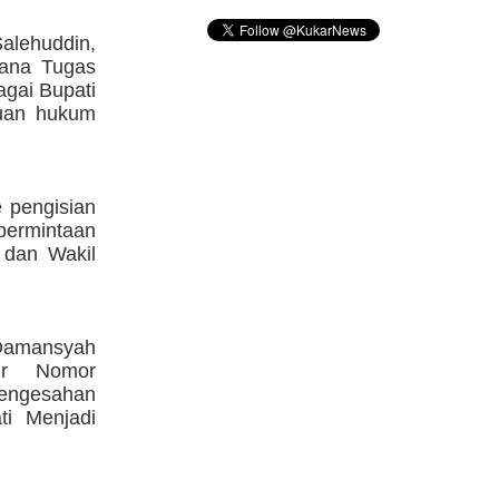
ehuddin,
sana Tugas
agai Bupati
tuan hukum
 pengisian
 permintaan
, dan Wakil
 Damansyah
ur Nomor
Pengesahan
ti Menjadi