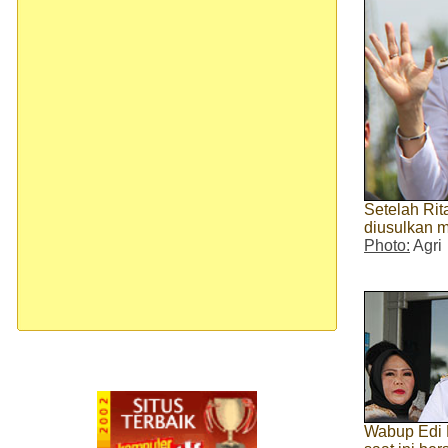
Setelah Rit
diusulkan m
Photo:
Agri
Wabup Edi