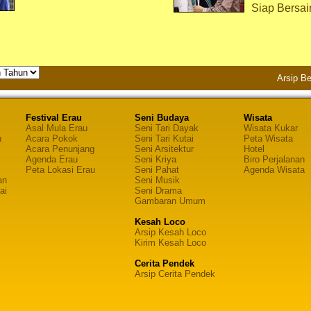
Siap Bersai
Arsip Be
Festival Erau
Seni Budaya
Wisata
Asal Mula Erau
Seni Tari Dayak
Wisata Kukar
n
Acara Pokok
Seni Tari Kutai
Peta Wisata
Acara Penunjang
Seni Arsitektur
Hotel
Agenda Erau
Seni Kriya
Biro Perjalanan
Peta Lokasi Erau
Seni Pahat
Agenda Wisata
an
Seni Musik
ai
Seni Drama
Gambaran Umum
Kesah Loco
Arsip Kesah Loco
Kirim Kesah Loco
Cerita Pendek
Arsip Cerita Pendek