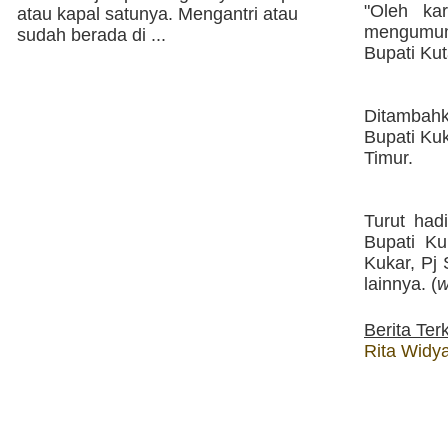
"Oleh ka
atau kapal satunya. Mengantri atau
mengumum
sudah berada di ...
Bupati Kut
Ditambah
Bupati Ku
Timur.
Turut had
Bupati K
Kukar, Pj
lainnya. (
w
Berita Terk
Rita Widya