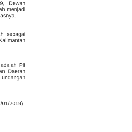
19, Dewan
ah menjadi
gasnya.
ah sebagai
 Kalimantan
adalah Plt
nan Daerah
ta undangan
/01/2019)