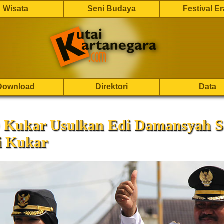
Wisata
Seni Budaya
Festival E
Download
Direktori
Data
Kukar Usulkan Edi Damansyah S
i Kukar