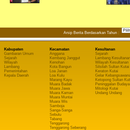
Arsip Berita Berdasarkan Tahun :
Kabupaten
Kecamatan
Kesultanan
Gambaran Umum
Anggana
Sejarah
Sejarah
Kembang Janggut
Lambang Kesultana
Wilayah
Kenohan
Wilayah Kesultanan
Lambang
Kota Bangun
Silsilah Sultan Kutai
Pemerintahan
Loa Janan
Keraton Kutai
Kepala Daerah
Loa Kulu
Gelar Kebangsawan
Marang Kayu
Ketopong Sultan Kut
Muara Badak
Peninggalan Budaya
Muara Jawa
Mitologi Kutai
Muara Kaman
Undang Undang
Muara Muntai
Muara Wis
Samboja
Sanga-Sanga
Sebulu
Tabang
Tenggarong
Tenggarong Seberang