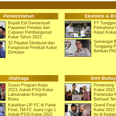
Pemerintahan
Ekonomi & Bi
Bupati Edi Damansyah
PT Tunggan
Paparkan Prestasi dan
Perbaharu
Capaian Pembangunan
Kejari Kuka
Kukar Tahun 2022
Semangat B
32 Pejabat Struktural dan
Tunggang P
Fungsional Pemkab Kukar
Berikan PA
Dimutasi
Olahraga
Seni Buday
Susun Program Kerja
Pemenang T
2023, Askab PSSI Kukar
Kukar 2022 
Laksanakan Kongres
Pariwisata 
Biasa
Berhasil Ter
Kalahkan LIP FC di Partai
Grand Final
Final, TM FC Juara Liga 1
Kukar 2022
Askab PSSI Kukar 2022
Ini di Kedat