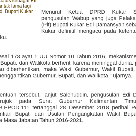
status sebagai Plt
r tak lama lagi
di Bupati Kukar
Menurut Ketua DPRD Kukar Sal
pengusulan Wabup yang juga Pelak
(Plt) Bupati Kukar Edi Damansyah seb
Kukar definitif mengacu pada keten
ku.
asal 173 ayat 1 UU Nomor 10 Tahun 2016, mekanisme
Bupati, dan Walikota berhenti karena meninggal dunia,
tau diberhentikan, maka Wakil Gubernur, Wakil Bupati
enggantikan Gubernur, Bupati, dan Walikota," ujarnya.
tentuan tersebut, lanjut Salehuddin, pengusulan Edi
rujuk pada Surat Gubernur Kalimantan Tim
/B.PPOD.111 tertanggal 28 Desember 2018 perihal 
ntian Bupati dan Usulan Pengangkatan Wakil Bupa
sa Masa Jabatan Tahun 2016-2021.