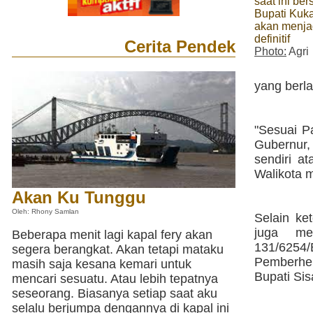
saat ini ber
Bupati Kuka
akan menja
definitif
Cerita Pendek
Photo:
Agri
yang berla
"Sesuai P
Gubernur, 
sendiri a
Walikota m
Akan Ku Tunggu
Oleh: Rhony Samlan
Selain ke
juga me
Beberapa menit lagi kapal fery akan
131/6254
segera berangkat. Akan tetapi mataku
Pemberhe
masih saja kesana kemari untuk
Bupati Si
mencari sesuatu. Atau lebih tepatnya
seseorang. Biasanya setiap saat aku
selalu berjumpa dengannya di kapal ini