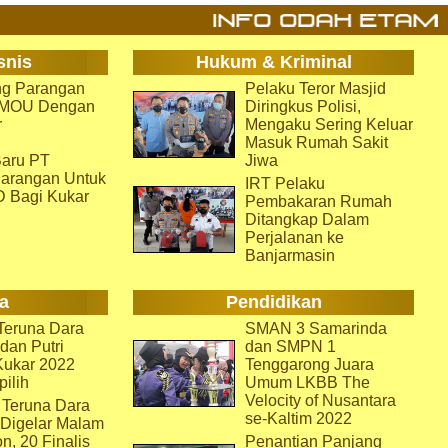
snis
Hukum & Kriminal
g Parangan
Pelaku Teror Masjid
i MOU Dengan
Diringkus Polisi,
r
Mengaku Sering Keluar
Masuk Rumah Sakit
aru PT
Jiwa
arangan Untuk
IRT Pelaku
D Bagi Kukar
Pembakaran Rumah
Ditangkap Dalam
Perjalanan ke
Banjarmasin
a
Pendidikan
eruna Dara
SMAN 3 Samarinda
dan Putri
dan SMPN 1
Kukar 2022
Tenggarong Juara
pilih
Umum LKBB The
Velocity of Nusantara
 Teruna Dara
se-Kaltim 2022
 Digelar Malam
on, 20 Finalis
Penantian Panjang