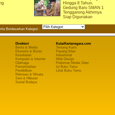
ng
Hingga 8 Tahun,
Gedung Baru SMAN 1
Tenggarong Akhirnya
Siap Digunakan
rita Berdasarkan Kategori :
Direktori
KutaiKartanegara.com
Berita & Media
Tentang Kami
Ekonomi & Bisnis
Pasang Iklan
Kesehatan
Advertorial
Komputer & Internet
Web Design
Olahraga
Pedoman Media Siber
Pemerintahan
Isi Buku Tamu
Pendidikan
Lihat Buku Tamu
Rekreasi & Wisata
Seni & Hiburan
Sosial Budaya