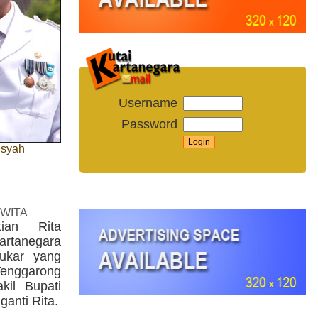
Username
Password
nsyah
 WITA
ian Rita
artanegara
ukar yang
Tenggarong
il Bupati
anti Rita.