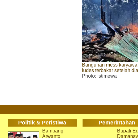
Bangunan mess karyawan 
ludes terbakar setelah di
Photo
: Istimewa
Politik & Peristiwa
Pemerintahan
Bambang
Bupati Ed
Arwanto
Damansy