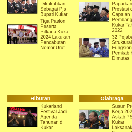
Dikukuhkan
Paparka
Sebagai Pjs
Prestasi 
Bupati Kukar
Capaian
Pembang
Tiga Paslon
Kukar Ta
Peserta
2022
Pilkada Kukar
2024 Lakukan
32 Pejab
Pencabutan
Struktura
Nomor Urut
Fungsion
Pemkab 
Dimutasi
Hiburan
Olahraga
Kukarland
Susun Pr
Festival Jadi
Kerja 202
Agenda
Askab P
Tahunan di
Kukar
Kukar
Laksana