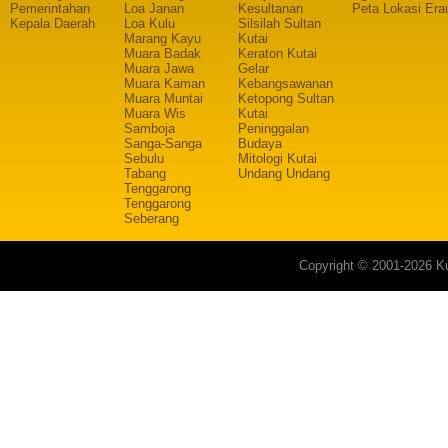
Pemerintahan
Loa Janan
Kesultanan
Peta Lokasi Era
Kepala Daerah
Loa Kulu
Silsilah Sultan
Marang Kayu
Kutai
Muara Badak
Keraton Kutai
Muara Jawa
Gelar
Muara Kaman
Kebangsawanan
Muara Muntai
Ketopong Sultan
Muara Wis
Kutai
Samboja
Peninggalan
Sanga-Sanga
Budaya
Sebulu
Mitologi Kutai
Tabang
Undang Undang
Tenggarong
Tenggarong
Seberang
Copyright © 2001-2026 Ku