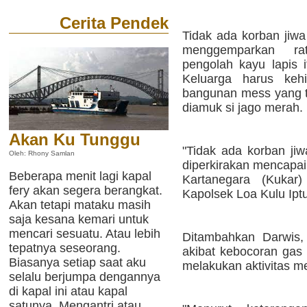
Cerita Pendek
Tidak ada korban jiwa
menggemparkan ra
pengolah kayu lapis
Keluarga harus kehi
bangunan mess yang ter
diamuk si jago merah.
Akan Ku Tunggu
"Tidak ada korban jiw
Oleh: Rhony Samlan
diperkirakan mencapai 
Beberapa menit lagi kapal
Kartanegara (Kukar
fery akan segera berangkat.
Kapolsek Loa Kulu Ipt
Akan tetapi mataku masih
saja kesana kemari untuk
mencari sesuatu. Atau lebih
Ditambahkan Darwis, 
tepatnya seseorang.
akibat kebocoran gas 
Biasanya setiap saat aku
melakukan aktivitas 
selalu berjumpa dengannya
di kapal ini atau kapal
satunya. Mengantri atau