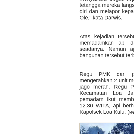
tetangga mereka lang
diri dan melapor kepa
Ole," kata Darwis.
Atas kejadian terse
memadamkan api de
seadanya. Namun api
bangunan tersebut terb
Regu PMK dari pe
mengerahkan 2 unit m
jago merah. Regu P
Kecamatan Loa Jan
pemadam ikut memba
12.30 WITA, api berh
Kapolsek Loa Kulu. (
w