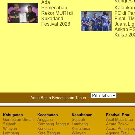
Kongres 
Ada
Pemecahan
Kalahkan
Rekor MURI di
FC di Par
Kukarland
Final, T
Festival 2023
Juara Lig
Askab P
Kukar 20
Arsip Berita Berdasarkan Tahun :
Kabupaten
Kecamatan
Kesultanan
Festival Erau
Gambaran Umum
Anggana
Sejarah
Asal Mula Erau
Sejarah
Kembang Janggut
Lambang
Acara Pokok
Wilayah
Kenohan
Kesultanan
Acara Penunjan
Lambang
Kota Bangun
Wilayah
Agenda Erau