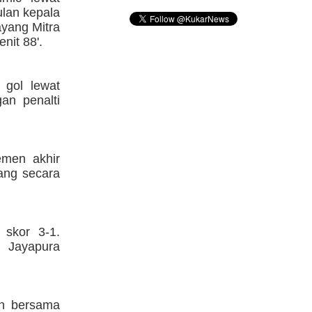
ulan kepala
ayang Mitra
nit 88'.
 gol lewat
an penalti
emen akhir
yang secara
.
skor 3-1.
 Jayapura
an bersama