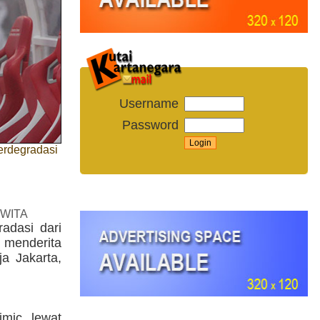
Username
Password
erdegradasi
 WITA
radasi dari
 menderita
a Jakarta,
imic lewat