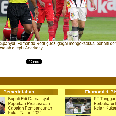
l Spanyol, Fernando Rodriguez, gagal mengeksekusi penalti d
telah ditepis Andritany
Pemerintahan
Ekonomi & Bi
Bupati Edi Damansyah
PT Tunggan
Paparkan Prestasi dan
Perbaharu
Capaian Pembangunan
Kejari Kuka
Kukar Tahun 2022