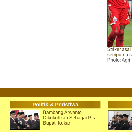
Striker asa
sempurna se
Photo
: Agri
Politik & Peristiwa
Bambang Arwanto
Dikukuhkan Sebagai Pjs
Bupati Kukar