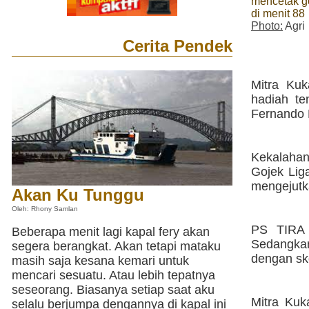
mencetak g
di menit 88
Photo:
Agri
Cerita Pendek
Mitra Kuk
hadiah te
Fernando 
Kekalahan
Gojek Lig
mengejutk
Akan Ku Tunggu
Oleh: Rhony Samlan
PS TIRA 
Beberapa menit lagi kapal fery akan
Sedangka
segera berangkat. Akan tetapi mataku
dengan sk
masih saja kesana kemari untuk
mencari sesuatu. Atau lebih tepatnya
seseorang. Biasanya setiap saat aku
Mitra Kuk
selalu berjumpa dengannya di kapal ini