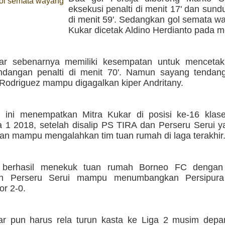
ol semata wayang
eksekusi penalti di menit 17' dan sund
di menit 59'. Sedangkan gol semata w
Kukar dicetak Aldino Herdianto pada me
ar sebenarnya memiliki kesempatan untuk mencetak
ndangan penalti di menit 70'. Namun sayang tendang
Rodriguez mampu digagalkan kiper Andritany.
 ini menempatkan Mitra Kukar di posisi ke-16 klas
a 1 2018, setelah disalip PS TIRA dan Perseru Serui 
an mampu mengalahkan tim tuan rumah di laga terakhir
berhasil menekuk tuan rumah Borneo FC dengan 
n Perseru Serui mampu menumbangkan Persipura
or 2-0.
ar pun harus rela turun kasta ke Liga 2 musim dep