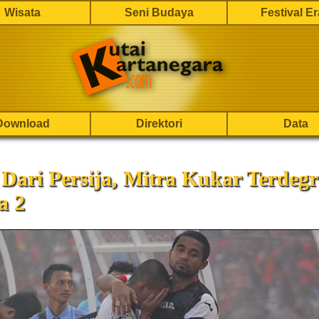
Wisata
Seni Budaya
Festival E
Download
Direktori
Data
Dari Persija, Mitra Kukar Terdegr
a 2