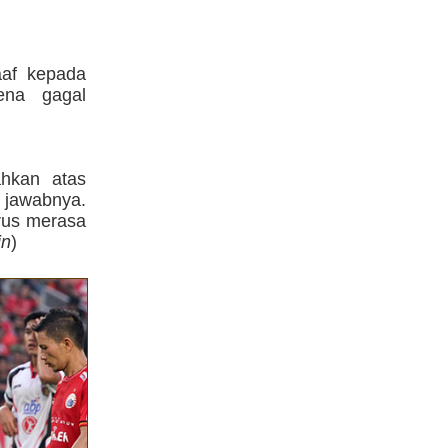
af kepada
ena gagal
hkan atas
 jawabnya.
rus merasa
in
)