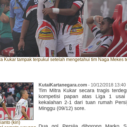
a Kukar tampak terpukul setelah mengetahui tim Naga Mekes t
KutaiKartanegara.com
- 10/12/2018 13:40
Tim Mitra Kukar secara tragis terdeg
kompetisi papan atas Liga 1 usai
kekalahan 2-1 dari tuan rumah Persij
Minggu (09/12) sore.
anto (kiri)
Dua gol Persija diborong Marko S