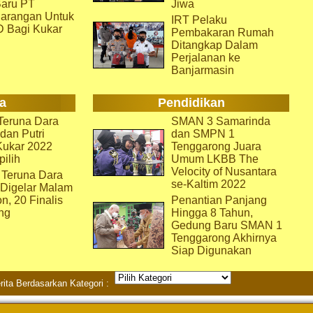
aru PT
Jiwa
arangan Untuk
IRT Pelaku
D Bagi Kukar
Pembakaran Rumah
Ditangkap Dalam
Perjalanan ke
Banjarmasin
a
Pendidikan
eruna Dara
SMAN 3 Samarinda
dan Putri
dan SMPN 1
Kukar 2022
Tenggarong Juara
pilih
Umum LKBB The
Velocity of Nusantara
 Teruna Dara
se-Kaltim 2022
 Digelar Malam
on, 20 Finalis
Penantian Panjang
ng
Hingga 8 Tahun,
Gedung Baru SMAN 1
Tenggarong Akhirnya
Siap Digunakan
rita Berdasarkan Kategori :