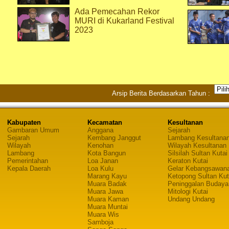
Ada Pemecahan Rekor
MURI di Kukarland Festival
2023
Arsip Berita Berdasarkan Tahun :
Kabupaten
Kecamatan
Kesultanan
Gambaran Umum
Anggana
Sejarah
Sejarah
Kembang Janggut
Lambang Kesultana
Wilayah
Kenohan
Wilayah Kesultanan
Lambang
Kota Bangun
Silsilah Sultan Kutai
Pemerintahan
Loa Janan
Keraton Kutai
Kepala Daerah
Loa Kulu
Gelar Kebangsawan
Marang Kayu
Ketopong Sultan Kut
Muara Badak
Peninggalan Budaya
Muara Jawa
Mitologi Kutai
Muara Kaman
Undang Undang
Muara Muntai
Muara Wis
Samboja