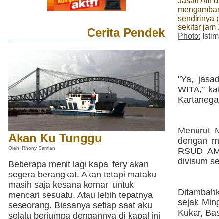
Jasad Alif 
mengamban
sendirinya 
sekitar jam
Cerita Pendek
Photo:
Isti
"Ya, jasa
WITA," ka
Kartanegar
Menurut M
Akan Ku Tunggu
dengan me
Oleh: Rhony Samlan
RSUD AM 
divisum se
Beberapa menit lagi kapal fery akan
segera berangkat. Akan tetapi mataku
masih saja kesana kemari untuk
Ditambahk
mencari sesuatu. Atau lebih tepatnya
sejak Min
seseorang. Biasanya setiap saat aku
Kukar, Bas
selalu berjumpa dengannya di kapal ini