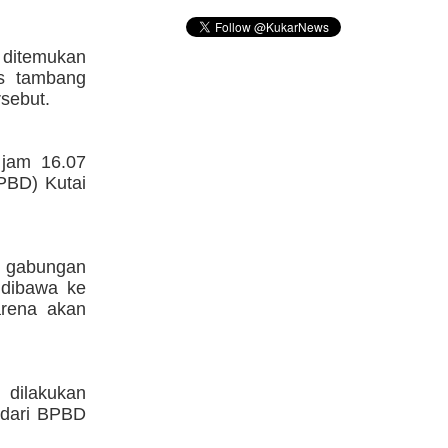
ditemukan
s tambang
rsebut.
 jam 16.07
PBD) Kutai
R gabungan
 dibawa ke
rena akan
 dilakukan
 dari BPBD