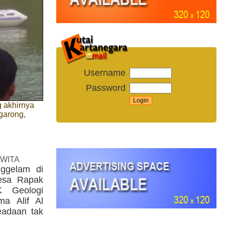
Username
Password
g akhirnya
garong,
 WITA
nggelam di
esa Rapak
 Geologi
a Alif Al
eadaan tak