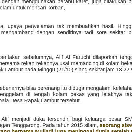
n dengan menggunakan perahu karet, juga dilakukan 
kolam untuk mencari korban,
ja, upaya penyelaman tak membuahkan hasil. Hingg
f mengambang dengan sendirinya tadi sore sekitar p
iberitakan sebelumnya, Alif Al Faruchi dilaporkan ten
bersama rekan-rekannya usai memancing di kolam bek
k Lambur pada Minggu (21/10) siang sekitar jam 13.22
 sebenarnya bisa berenang itu diduga mengalami kelela
tenggelam di tengah kolam bekas yang letaknya tak
pala Desa Rapak Lambur tersebut.
Alif menjadi duka tersendiri bagi keluarga besar S
gan Tenggarong. Pada tahun 2015 silam,
seorang sis
yang bernama Muliadi juga meninggal dunia setelah