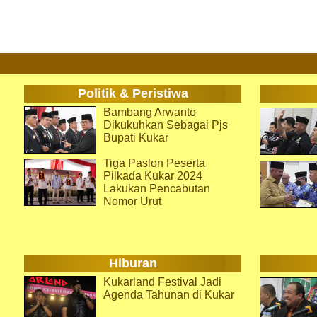
Politik & Peristiwa
Bambang Arwanto
Dikukuhkan Sebagai Pjs
Bupati Kukar
Tiga Paslon Peserta
Pilkada Kukar 2024
Lakukan Pencabutan
Nomor Urut
Hiburan
Kukarland Festival Jadi
Agenda Tahunan di Kukar