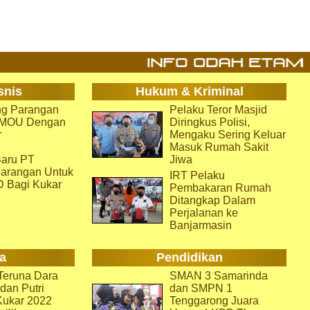
snis
Hukum & Kriminal
g Parangan
Pelaku Teror Masjid
i MOU Dengan
Diringkus Polisi,
r
Mengaku Sering Keluar
Masuk Rumah Sakit
aru PT
Jiwa
arangan Untuk
IRT Pelaku
D Bagi Kukar
Pembakaran Rumah
Ditangkap Dalam
Perjalanan ke
Banjarmasin
a
Pendidikan
eruna Dara
SMAN 3 Samarinda
dan Putri
dan SMPN 1
Kukar 2022
Tenggarong Juara