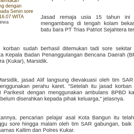
ditemukan
g dengan
pada Senin sore
 16.07 WITA
Jasad remaja usia 15 tahun ini 
mewa
mengambang di tengah kolam beka
batu bara PT Trias Patriot Sejahtera te
d korban sudah berhasil ditemukan tadi sore sekitar
ta Kepala Badan Penanggulangan Bencana Daerah (B
a (Kukar), Marsidik.
arsidik, jasad Alif langsung dievakuasi oleh tim SA
nggunakan perahu karet. "Setelah itu jasad korban
Parikesit dengan menggunakan ambulans BPBD ka
belum diserahkan kepada pihak keluarga," jelasnya.
annya, pencarian pelajar asal Kota Bangun itu telah
ggu sore hingga malam oleh tim SAR gabungan, baik
arnas Kaltim dan Polres Kukar.