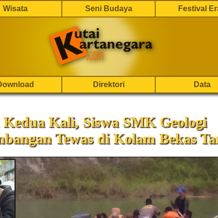
Wisata
Seni Budaya
Festival E
Download
Direktori
Data
 Kedua Kali, Siswa SMK Geologi
mbangan Tewas di Kolam Bekas T