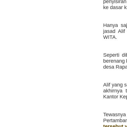
penyisira
ke dasar 
Hanya sa
jasad Ali
WITA.
Seperti d
berenang 
desa Rapa
Alif yang
akhirnya 
Kantor Ke
Tewasnya 
Pertamban
tersebut 