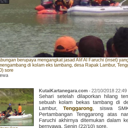
ungan berupaya mengangkat jasad Alif Al Faruchi (inset) yan
mengambang di kolam eks tambang, desa Rapak Lambur, Teng
0) sore
mewa
KutaiKartanegara.com
- 22/10/2018 22:49
Sehari setelah dilaporkan hilang te
sebuah kolam bekas tambang di d
Lambur,
Tenggarong
, siswa SMK
Pertambangan Tenggarong atas nam
Faruchi akhirnya ditemukan dalam k
bernyawa, Senin (22/10) sore.