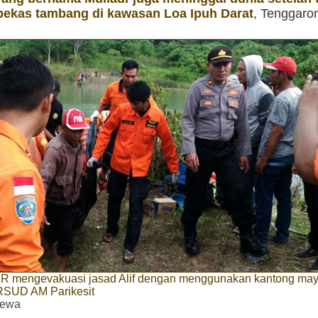
bekas tambang di kawasan Loa Ipuh Darat
, Tenggaron
R mengevakuasi jasad Alif dengan menggunakan kantong may
RSUD AM Parikesit
imewa