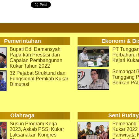
Pemerintahan
Ekonomi & Bi
Bupati Edi Damansyah
PT Tunggan
Paparkan Prestasi dan
Perbaharu
Capaian Pembangunan
Kejari Kuka
Kukar Tahun 2022
Semangat B
32 Pejabat Struktural dan
Tunggang P
Fungsional Pemkab Kukar
Berikan PA
Dimutasi
Olahraga
Seni Buday
Susun Program Kerja
Pemenang T
2023, Askab PSSI Kukar
Kukar 2022 
Laksanakan Kongres
Pariwisata 