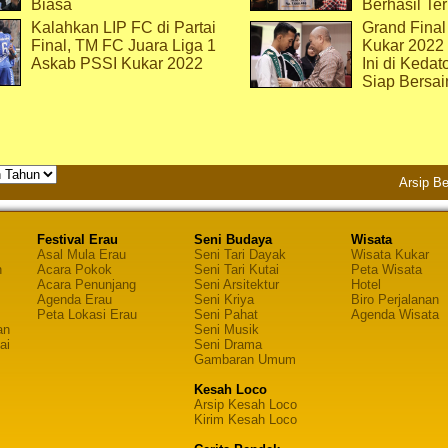
Biasa
Berhasil Ter
Kalahkan LIP FC di Partai
Grand Final
Final, TM FC Juara Liga 1
Kukar 2022
Askab PSSI Kukar 2022
Ini di Kedat
Siap Bersai
Arsip Be
Festival Erau
Seni Budaya
Wisata
Asal Mula Erau
Seni Tari Dayak
Wisata Kukar
n
Acara Pokok
Seni Tari Kutai
Peta Wisata
Acara Penunjang
Seni Arsitektur
Hotel
Agenda Erau
Seni Kriya
Biro Perjalanan
Peta Lokasi Erau
Seni Pahat
Agenda Wisata
an
Seni Musik
ai
Seni Drama
Gambaran Umum
Kesah Loco
Arsip Kesah Loco
Kirim Kesah Loco