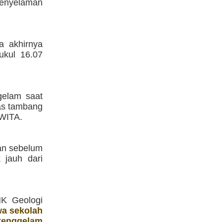
penyelaman
a akhirnya
ukul 16.07
ggelam saat
as tambang
 WITA.
han sebelum
 jauh dari
MK Geologi
wa sekolah
 tenggelam