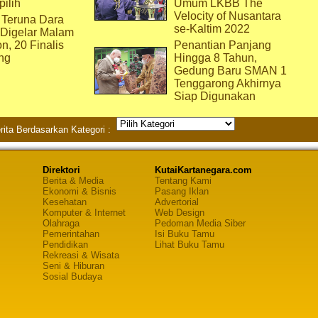
pilih
Umum LKBB The
Velocity of Nusantara
 Teruna Dara
se-Kaltim 2022
 Digelar Malam
on, 20 Finalis
Penantian Panjang
ng
Hingga 8 Tahun,
Gedung Baru SMAN 1
Tenggarong Akhirnya
Siap Digunakan
rita Berdasarkan Kategori :
Direktori
KutaiKartanegara.com
Berita & Media
Tentang Kami
Ekonomi & Bisnis
Pasang Iklan
Kesehatan
Advertorial
Komputer & Internet
Web Design
Olahraga
Pedoman Media Siber
Pemerintahan
Isi Buku Tamu
Pendidikan
Lihat Buku Tamu
Rekreasi & Wisata
Seni & Hiburan
Sosial Budaya