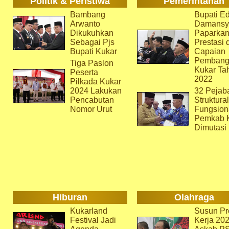
Politik & Peristiwa
Pemerintahan
Bambang
Bupati Ed
Arwanto
Damansy
Dikukuhkan
Paparka
Sebagai Pjs
Prestasi 
Bupati Kukar
Capaian
Pembang
Tiga Paslon
Kukar Ta
Peserta
2022
Pilkada Kukar
2024 Lakukan
32 Pejab
Pencabutan
Struktura
Nomor Urut
Fungsion
Pemkab 
Dimutasi
Hiburan
Olahraga
Kukarland
Susun Pr
Festival Jadi
Kerja 202