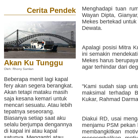
Menghadapi tuan rum
Cerita Pendek
Wayan Dipta, Gianyar
Mekes bertekad untuk
Dewata.
Apalagi posisi Mitra 
ini semakin mendekat
Mekes harus berupaya
Akan Ku Tunggu
agar terhindar dari deg
Oleh: Rhony Samlan
Beberapa menit lagi kapal
fery akan segera berangkat.
"Kami sudah siap un
Akan tetapi mataku masih
maksimal terhadap Ba
saja kesana kemari untuk
Kukar, Rahmad Darma
mencari sesuatu. Atau lebih
tepatnya seseorang.
Biasanya setiap saat aku
Diakui RD, usai meng
selalu berjumpa dengannya
menjamu PSM pekan lal
di kapal ini atau kapal
membangkitkan motiv
satunya. Mengantri atau
mengembalikan motiv