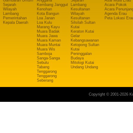
Gambaran Umum
Anggana
Sejarah
Asal Mula Erau
Sejarah
Kembang Janggut
Lambang
Acara Pokok
Wilayah
Kenohan
Kesultanan
Acara Penunjan
Lambang
Kota Bangun
Wilayah
Agenda Erau
Pemerintahan
Loa Janan
Kesultanan
Peta Lokasi Era
Kepala Daerah
Loa Kulu
Silsilah Sultan
Marang Kayu
Kutai
Muara Badak
Keraton Kutai
Muara Jawa
Gelar
Muara Kaman
Kebangsawanan
Muara Muntai
Ketopong Sultan
Muara Wis
Kutai
Samboja
Peninggalan
Sanga-Sanga
Budaya
Sebulu
Mitologi Kutai
Tabang
Undang Undang
Tenggarong
Tenggarong
Seberang
Copyright © 2001-2026 Ku