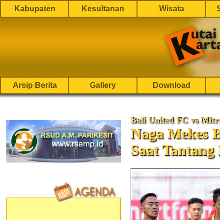
Kabupaten
Kesultanan
Wisata
Arsip Berita
Gallery
Download
Bali United FC vs Mit
Naga Mekes B
Saat Tantang 