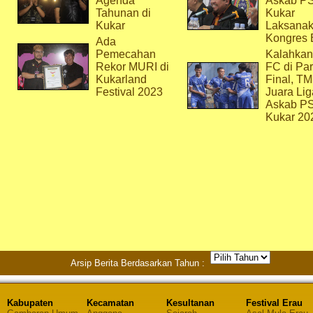
Agenda
Askab P
Tahunan di
Kukar
Kukar
Laksana
Kongres 
Ada
Pemecahan
Kalahkan
Rekor MURI di
FC di Par
Kukarland
Final, T
Festival 2023
Juara Lig
Askab P
Kukar 20
Arsip Berita Berdasarkan Tahun :
Kabupaten
Kecamatan
Kesultanan
Festival Erau