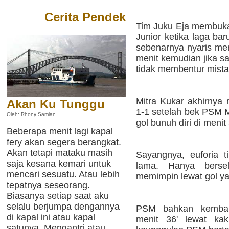
Cerita Pendek
Tim Juku Eja membuka
Junior ketika laga bar
sebenarnya nyaris m
menit kemudian jika s
tidak membentur mist
Mitra Kukar akhirny
Akan Ku Tunggu
1-1 setelah bek PSM
Oleh: Rhony Samlan
gol bunuh diri di menit
Beberapa menit lagi kapal
fery akan segera berangkat.
Akan tetapi mataku masih
Sayangnya, euforia 
saja kesana kemari untuk
lama. Hanya bers
mencari sesuatu. Atau lebih
memimpin lewat gol ya
tepatnya seseorang.
Biasanya setiap saat aku
selalu berjumpa dengannya
PSM bahkan kembal
di kapal ini atau kapal
menit 36' lewat kak
satunya. Mengantri atau