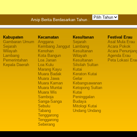
Arsip Berita Berdasarkan Tahun :
Kabupaten
Kecamatan
Kesultanan
Festival Erau
Gambaran Umum
Anggana
Sejarah
Asal Mula Erau
Sejarah
Kembang Janggut
Lambang
Acara Pokok
Wilayah
Kenohan
Kesultanan
Acara Penunjan
Lambang
Kota Bangun
Wilayah
Agenda Erau
Pemerintahan
Loa Janan
Kesultanan
Peta Lokasi Era
Kepala Daerah
Loa Kulu
Silsilah Sultan
Marang Kayu
Kutai
Muara Badak
Keraton Kutai
Muara Jawa
Gelar
Muara Kaman
Kebangsawanan
Muara Muntai
Ketopong Sultan
Muara Wis
Kutai
Samboja
Peninggalan
Sanga-Sanga
Budaya
Sebulu
Mitologi Kutai
Tabang
Undang Undang
Tenggarong
Tenggarong
Seberang