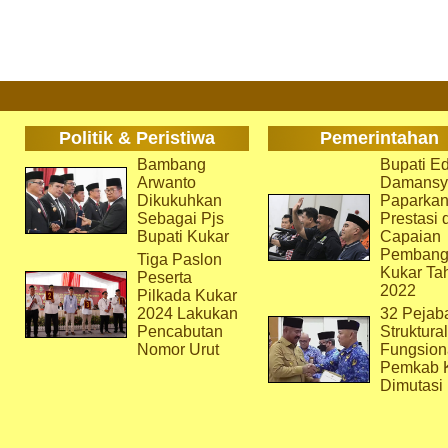
Politik & Peristiwa
Pemerintahan
Bambang
Bupati Ed
Arwanto
Damansy
Dikukuhkan
Paparka
Sebagai Pjs
Prestasi 
Bupati Kukar
Capaian
Pembang
Tiga Paslon
Kukar Ta
Peserta
2022
Pilkada Kukar
2024 Lakukan
32 Pejab
Pencabutan
Struktura
Nomor Urut
Fungsion
Pemkab 
Dimutasi