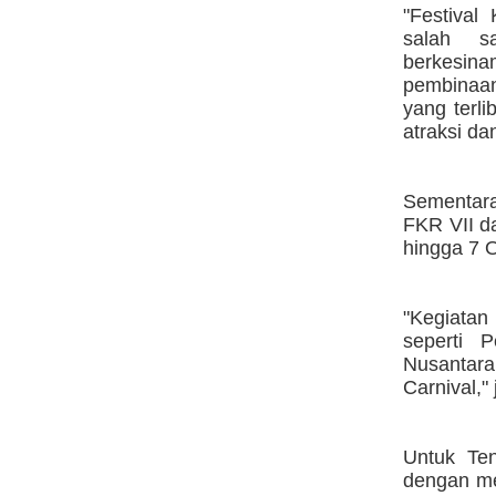
"Festival
salah s
berkesina
pembinaa
yang terl
atraksi da
Sementara
FKR VII d
hingga 7 
"Kegiatan 
seperti 
Nusantara
Carnival,"
Untuk Ten
dengan me