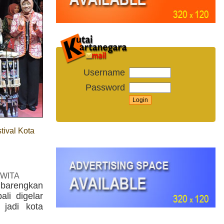
Username
Password
ival Kota
 WITA
barengkan
li digelar
jadi kota