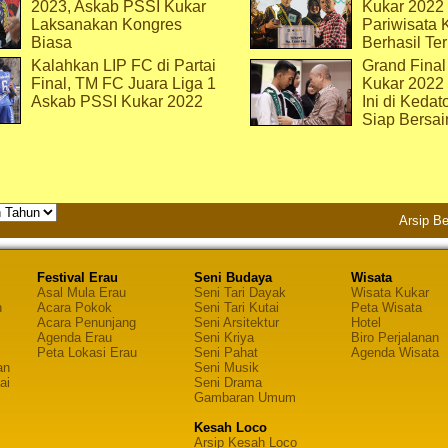
2023, Askab PSSI Kukar
Kukar 2022 
Laksanakan Kongres
Pariwisata 
Biasa
Berhasil Ter
Kalahkan LIP FC di Partai
Grand Final
Final, TM FC Juara Liga 1
Kukar 2022
Askab PSSI Kukar 2022
Ini di Kedat
Siap Bersai
Arsip Be
Festival Erau
Seni Budaya
Wisata
Asal Mula Erau
Seni Tari Dayak
Wisata Kukar
n
Acara Pokok
Seni Tari Kutai
Peta Wisata
Acara Penunjang
Seni Arsitektur
Hotel
Agenda Erau
Seni Kriya
Biro Perjalanan
Peta Lokasi Erau
Seni Pahat
Agenda Wisata
an
Seni Musik
ai
Seni Drama
Gambaran Umum
Kesah Loco
Arsip Kesah Loco