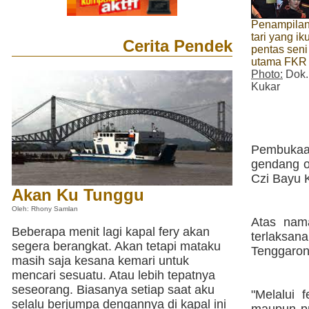
Penampilan
tari yang i
Cerita Pendek
pentas seni
utama FKR
Photo:
Dok.
Kukar
Pembukaa
gendang o
Czi Bayu 
Akan Ku Tunggu
Oleh: Rhony Samlan
Atas nam
Beberapa menit lagi kapal fery akan
terlaksa
segera berangkat. Akan tetapi mataku
Tenggaron
masih saja kesana kemari untuk
mencari sesuatu. Atau lebih tepatnya
seseorang. Biasanya setiap saat aku
"Melalui 
selalu berjumpa dengannya di kapal ini
maupun pr