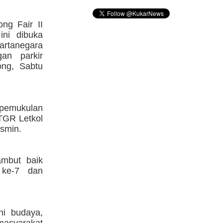
ng Fair II
ini dibuka
artanegara
an parkir
ng, Sabtu
 pemukulan
TGR Letkol
smin.
mbut baik
 ke-7 dan
eni budaya,
 masyarakat