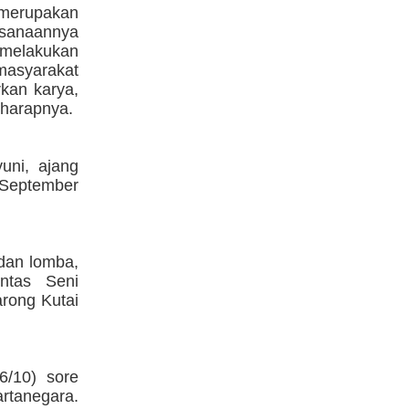
 merupakan
anaannya
 melakukan
asyarakat
rkan karya,
 harapnya.
uni, ajang
9 September
 dan lomba,
ntas Seni
arong Kutai
6/10) sore
rtanegara.