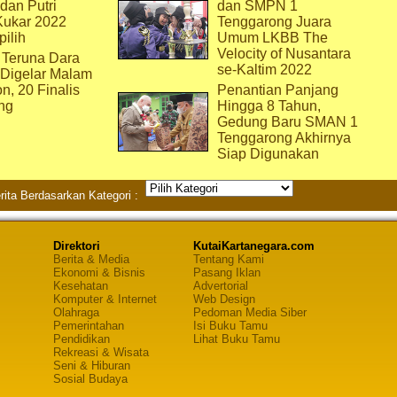
dan Putri
dan SMPN 1
Kukar 2022
Tenggarong Juara
pilih
Umum LKBB The
Velocity of Nusantara
 Teruna Dara
se-Kaltim 2022
 Digelar Malam
on, 20 Finalis
Penantian Panjang
ng
Hingga 8 Tahun,
Gedung Baru SMAN 1
Tenggarong Akhirnya
Siap Digunakan
rita Berdasarkan Kategori :
Direktori
KutaiKartanegara.com
Berita & Media
Tentang Kami
Ekonomi & Bisnis
Pasang Iklan
Kesehatan
Advertorial
Komputer & Internet
Web Design
Olahraga
Pedoman Media Siber
Pemerintahan
Isi Buku Tamu
Pendidikan
Lihat Buku Tamu
Rekreasi & Wisata
Seni & Hiburan
Sosial Budaya