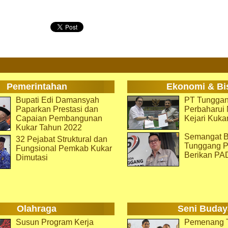
Pemerintahan
Ekonomi & Bi
Bupati Edi Damansyah
PT Tunggan
Paparkan Prestasi dan
Perbaharu
Capaian Pembangunan
Kejari Kuka
Kukar Tahun 2022
Semangat B
32 Pejabat Struktural dan
Tunggang P
Fungsional Pemkab Kukar
Berikan PA
Dimutasi
Olahraga
Seni Buday
Susun Program Kerja
Pemenang T