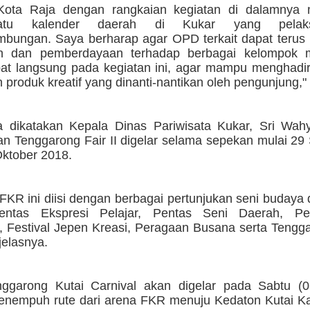
 Kota Raja dengan rangkaian kegiatan di dalamnya
atu kalender daerah di Kukar yang pelaks
mbungan. Saya berharap agar OPD terkait dapat terus
n dan pemberdayaan terhadap berbagai kelompok m
ibat langsung pada kegiatan ini, agar mampu menghadi
n produk kreatif yang dinanti-nantikan oleh pengunjung,"
 dikatakan Kepala Dinas Pariwisata Kukar, Sri Wahy
an Tenggarong Fair II digelar selama sepekan mulai 2
Oktober 2018.
FKR ini diisi dengan berbagai pertunjukan seni budaya
Pentas Ekspresi Pelajar, Pentas Seni Daerah, Pe
, Festival Jepen Kreasi, Peragaan Busana serta Tengg
 jelasnya.
ggarong Kutai Carnival akan digelar pada Sabtu (0
nempuh rute dari arena FKR menuju Kedaton Kutai Ka