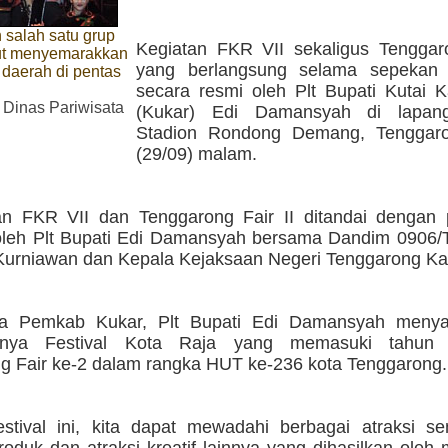
 salah satu grup
Kegiatan FKR VII sekaligus Tenggaro
kut menyemarakkan
yang berlangsung selama sepekan 
 daerah di pentas
secara resmi oleh Plt Bupati Kutai K
 Dinas Pariwisata
(Kukar) Edi Damansyah di lapang
Stadion Rondong Demang, Tenggaro
(29/09) malam.
n FKR VII dan Tenggarong Fair II ditandai dengan
leh Plt Bupati Edi Damansyah bersama Dandim 0906/
Kurniawan dan Kepala Kejaksaan Negeri Tenggarong Ka
a Pemkab Kukar, Plt Bupati Edi Damansyah menya
nanya Festival Kota Raja yang memasuki tahun
g Fair ke-2 dalam rangka HUT ke-236 kota Tenggarong.
festival ini, kita dapat mewadahi berbagai atraksi s
oduk dan atraksi kreatif lainnya yang dihasilkan oleh