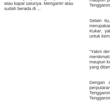
atau kapal satunya. Mengantri atau
Tenggarong
sudah berada di ...
Selain it
merupaka
Kukar
, y
untuk kem
"Yakni de
menikmati
maupun ko
yang ditam
Dengan a
perputara
Tenggaro
Tenggaron