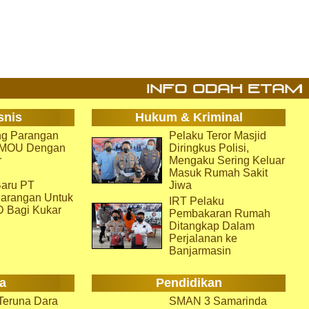
snis
Hukum & Kriminal
g Parangan
Pelaku Teror Masjid
i MOU Dengan
Diringkus Polisi,
r
Mengaku Sering Keluar
Masuk Rumah Sakit
aru PT
Jiwa
arangan Untuk
IRT Pelaku
D Bagi Kukar
Pembakaran Rumah
Ditangkap Dalam
Perjalanan ke
Banjarmasin
a
Pendidikan
eruna Dara
SMAN 3 Samarinda