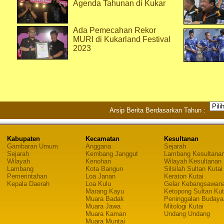
Agenda Tahunan di Kukar
Ada Pemecahan Rekor
MURI di Kukarland Festival
2023
Arsip Berita Berdasarkan Tahun :
Kabupaten
Kecamatan
Kesultanan
Gambaran Umum
Anggana
Sejarah
Sejarah
Kembang Janggut
Lambang Kesultana
Wilayah
Kenohan
Wilayah Kesultanan
Lambang
Kota Bangun
Silsilah Sultan Kutai
Pemerintahan
Loa Janan
Keraton Kutai
Kepala Daerah
Loa Kulu
Gelar Kebangsawan
Marang Kayu
Ketopong Sultan Kut
Muara Badak
Peninggalan Budaya
Muara Jawa
Mitologi Kutai
Muara Kaman
Undang Undang
Muara Muntai