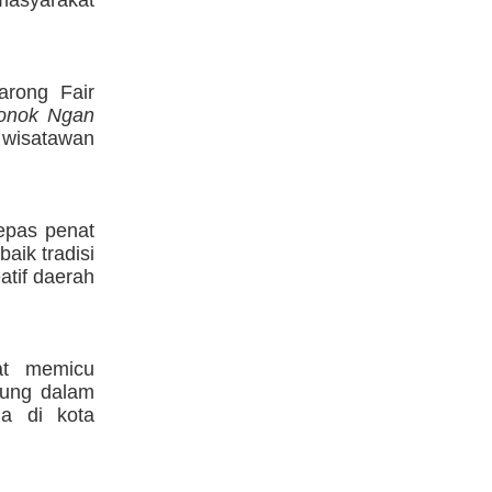
arong Fair
onok Ngan
 wisatawan
lepas penat
aik tradisi
tif daerah
at memicu
sung dalam
a di kota