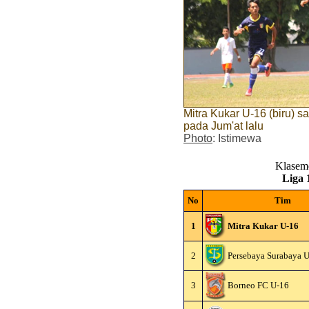
Mitra Kukar U-16 (biru) 
pada Jum'at lalu
Photo
: Istimewa
Klasem
Liga 
No
Tim
1
Mitra Kukar U-16
2
Persebaya Surabaya 
3
Borneo FC U-16