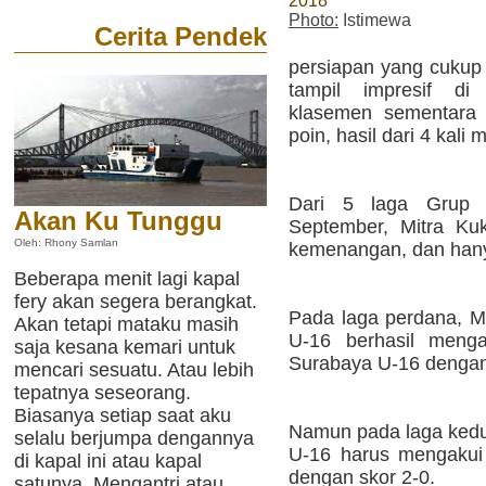
2018
Photo:
Istimewa
Cerita Pendek
persiapan yang cukup 
tampil impresif d
klasemen sementara
poin, hasil dari 4 kali
Dari 5 laga Grup 
Akan Ku Tunggu
September, Mitra Kuk
Oleh: Rhony Samlan
kemenangan, dan hanya
Beberapa menit lagi kapal
fery akan segera berangkat.
Pada laga perdana, Mi
Akan tetapi mataku masih
U-16 berhasil meng
saja kesana kemari untuk
Surabaya U-16 dengan
mencari sesuatu. Atau lebih
tepatnya seseorang.
Biasanya setiap saat aku
Namun pada laga kedua
selalu berjumpa dengannya
U-16 harus mengakui
di kapal ini atau kapal
dengan skor 2-0.
satunya. Mengantri atau