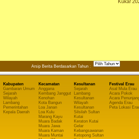
Kukar 20
Arsip Berita Berdasarkan Tahun :
Kabupaten
Kecamatan
Kesultanan
Festival Erau
Gambaran Umum
Anggana
Sejarah
Asal Mula Erau
Sejarah
Kembang Janggut
Lambang
Acara Pokok
Wilayah
Kenohan
Kesultanan
Acara Penunjan
Lambang
Kota Bangun
Wilayah
Agenda Erau
Pemerintahan
Loa Janan
Kesultanan
Peta Lokasi Era
Kepala Daerah
Loa Kulu
Silsilah Sultan
Marang Kayu
Kutai
Muara Badak
Keraton Kutai
Muara Jawa
Gelar
Muara Kaman
Kebangsawanan
Muara Muntai
Ketopong Sultan