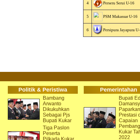
4
Perseru Serui U-16
5
PSM Makassar U-16
6
Persipura Jayapura U
Politik & Peristiwa
Pemerintahan
Bambang
Bupati Ed
Arwanto
Damansy
Dikukuhkan
Paparka
Sebagai Pjs
Prestasi 
Bupati Kukar
Capaian
Pembang
Tiga Paslon
Kukar Ta
Peserta
2022
Pilkada Kukar