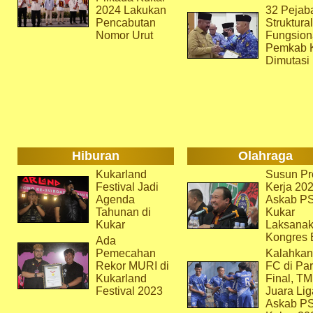
2024 Lakukan
32 Pejab
Pencabutan
Struktura
Nomor Urut
Fungsion
Pemkab 
Dimutasi
Hiburan
Olahraga
Kukarland
Susun Pr
Festival Jadi
Kerja 202
Agenda
Askab P
Tahunan di
Kukar
Kukar
Laksana
Kongres 
Ada
Pemecahan
Kalahkan
Rekor MURI di
FC di Par
Kukarland
Final, T
Festival 2023
Juara Lig
Askab P