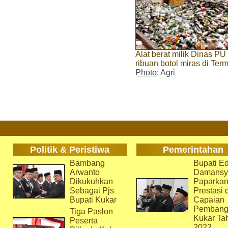
Alat berat milik Dinas PU
ribuan botol miras di Ter
Photo
: Agri
Politik & Peristiwa
Pemerintahan
Bambang
Bupati Ed
Arwanto
Damansy
Dikukuhkan
Paparka
Sebagai Pjs
Prestasi 
Bupati Kukar
Capaian
Pembang
Tiga Paslon
Kukar Ta
Peserta
2022