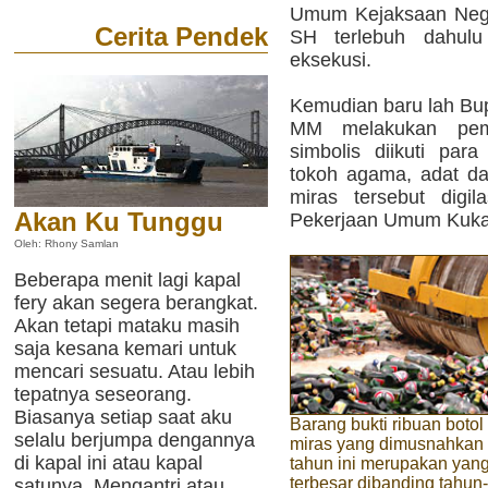
Umum Kejaksaan Nege
Cerita Pendek
SH terlebuh dahulu
eksekusi.
Kemudian baru lah Bup
MM melakukan pem
simbolis diikuti par
tokoh agama, adat dan
miras tersebut digil
Akan Ku Tunggu
Pekerjaan Umum Kuka
Oleh: Rhony Samlan
Beberapa menit lagi kapal
fery akan segera berangkat.
Akan tetapi mataku masih
saja kesana kemari untuk
mencari sesuatu. Atau lebih
tepatnya seseorang.
Biasanya setiap saat aku
Barang bukti ribuan botol
selalu berjumpa dengannya
miras yang dimusnahkan
di kapal ini atau kapal
tahun ini merupakan yan
terbesar dibanding tahun-
satunya. Mengantri atau