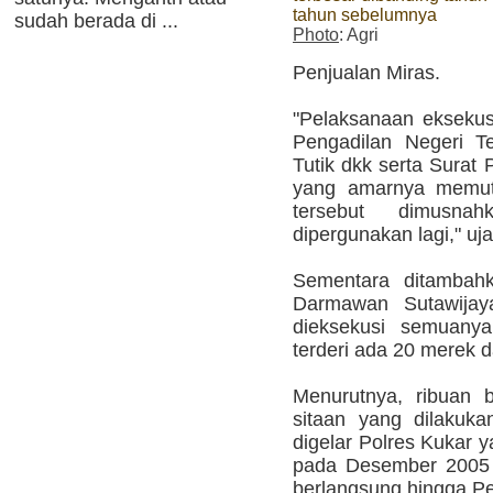
tahun sebelumnya
sudah berada di ...
Photo
: Agri
Penjualan Miras.
"Pelaksanaan eksekus
Pengadilan Negeri T
Tutik dkk serta Surat 
yang amarnya memutu
tersebut dimusna
dipergunakan lagi," uj
Sementara ditambah
Darmawan Sutawija
dieksekusi semuanya
terderi ada 20 merek d
Menurutnya, ribuan b
sitaan yang dilakuk
digelar Polres Kukar 
pada Desember 2005 
berlangsung hingga Pe