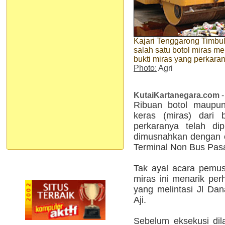
Kajari Tenggarong Timbu
salah satu botol miras m
bukti miras yang perkara
Photo:
Agri
KutaiKartanegara.com
-
Ribuan botol maupun
keras (miras) dari 
perkaranya telah dip
dimusnahkan dengan ca
Terminal Non Bus Pas
Tak ayal acara pemus
miras ini menarik per
yang melintasi Jl D
Aji.
Sebelum eksekusi dil