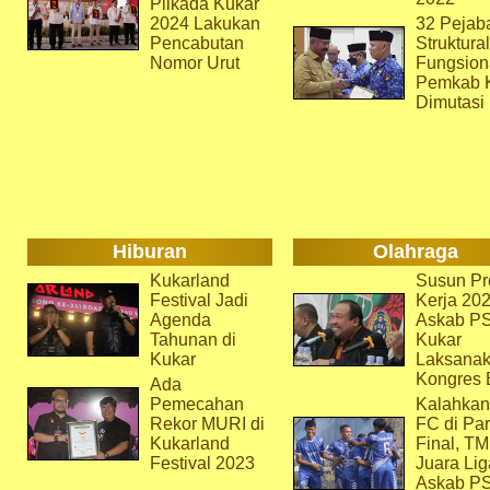
Pilkada Kukar
2024 Lakukan
32 Pejab
Pencabutan
Struktura
Nomor Urut
Fungsion
Pemkab 
Dimutasi
Hiburan
Olahraga
Kukarland
Susun Pr
Festival Jadi
Kerja 202
Agenda
Askab P
Tahunan di
Kukar
Kukar
Laksana
Kongres 
Ada
Pemecahan
Kalahkan
Rekor MURI di
FC di Par
Kukarland
Final, T
Festival 2023
Juara Lig
Askab P