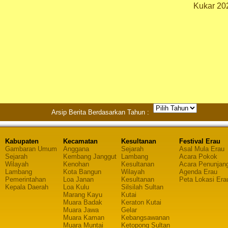
Kukar 20
Arsip Berita Berdasarkan Tahun :
Kabupaten
Kecamatan
Kesultanan
Festival Erau
Gambaran Umum
Anggana
Sejarah
Asal Mula Erau
Sejarah
Kembang Janggut
Lambang
Acara Pokok
Wilayah
Kenohan
Kesultanan
Acara Penunjan
Lambang
Kota Bangun
Wilayah
Agenda Erau
Pemerintahan
Loa Janan
Kesultanan
Peta Lokasi Era
Kepala Daerah
Loa Kulu
Silsilah Sultan
Marang Kayu
Kutai
Muara Badak
Keraton Kutai
Muara Jawa
Gelar
Muara Kaman
Kebangsawanan
Muara Muntai
Ketopong Sultan