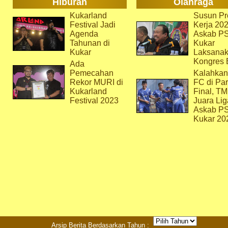
Hiburan
Olahraga
Kukarland
Susun Pr
Festival Jadi
Kerja 202
Agenda
Askab P
Tahunan di
Kukar
Kukar
Laksana
Kongres 
Ada
Pemecahan
Kalahkan
Rekor MURI di
FC di Par
Kukarland
Final, T
Festival 2023
Juara Lig
Askab P
Kukar 20
Arsip Berita Berdasarkan Tahun :