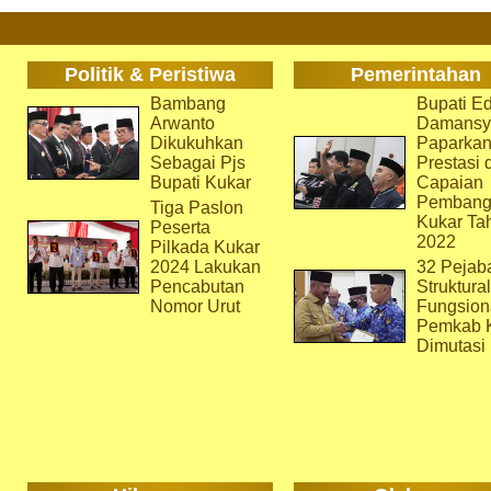
Politik & Peristiwa
Pemerintahan
Bambang
Bupati Ed
Arwanto
Damansy
Dikukuhkan
Paparka
Sebagai Pjs
Prestasi 
Bupati Kukar
Capaian
Pembang
Tiga Paslon
Kukar Ta
Peserta
2022
Pilkada Kukar
2024 Lakukan
32 Pejab
Pencabutan
Struktura
Nomor Urut
Fungsion
Pemkab 
Dimutasi