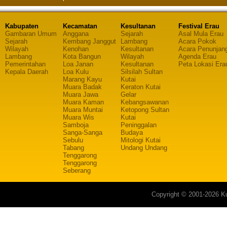
Kabupaten
Kecamatan
Kesultanan
Festival Erau
Gambaran Umum
Anggana
Sejarah
Asal Mula Erau
Sejarah
Kembang Janggut
Lambang
Acara Pokok
Wilayah
Kenohan
Kesultanan
Acara Penunjan
Lambang
Kota Bangun
Wilayah
Agenda Erau
Pemerintahan
Loa Janan
Kesultanan
Peta Lokasi Era
Kepala Daerah
Loa Kulu
Silsilah Sultan
Marang Kayu
Kutai
Muara Badak
Keraton Kutai
Muara Jawa
Gelar
Muara Kaman
Kebangsawanan
Muara Muntai
Ketopong Sultan
Muara Wis
Kutai
Samboja
Peninggalan
Sanga-Sanga
Budaya
Sebulu
Mitologi Kutai
Tabang
Undang Undang
Tenggarong
Tenggarong
Seberang
Copyright © 2001-2026 Ku