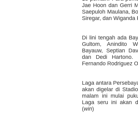
Jae Hoon dan Gerri M
Saepuloh Maulana, Bob
Siregar, dan Wiganda 
Di lini tengah ada Ba
Gultom, Anindito 
Bayauw, Septian Dav
dan Dedi Hartono. S
Fernando Rodriguez Or
Laga antara Persebaya
akan digelar di Stad
malam ini mulai puk
Laga seru ini akan di
(
win
)