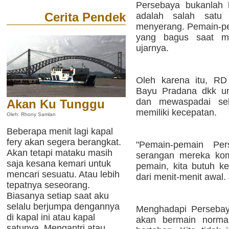
Persebaya bukanlah 
Cerita Pendek
adalah salah satu 
menyerang. Pemain-p
yang bagus saat men
ujarnya.
Oleh karena itu, RD
Bayu Pradana dkk un
dan mewaspadai se
Akan Ku Tunggu
memiliki kecepatan.
Oleh: Rhony Samlan
Beberapa menit lagi kapal
fery akan segera berangkat.
"Pemain-pemain Per
Akan tetapi mataku masih
serangan mereka kom
saja kesana kemari untuk
pemain, kita butuh 
mencari sesuatu. Atau lebih
dari menit-menit awal.
tepatnya seseorang.
Biasanya setiap saat aku
selalu berjumpa dengannya
Menghadapi Persebay
di kapal ini atau kapal
akan bermain normal
satunya. Mengantri atau