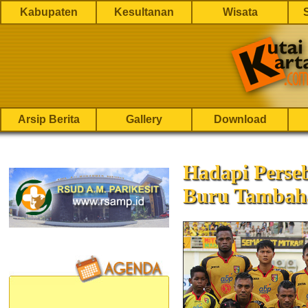
Kabupaten
Kesultanan
Wisata
Arsip Berita
Gallery
Download
Hadapi Perse
Buru Tambaha