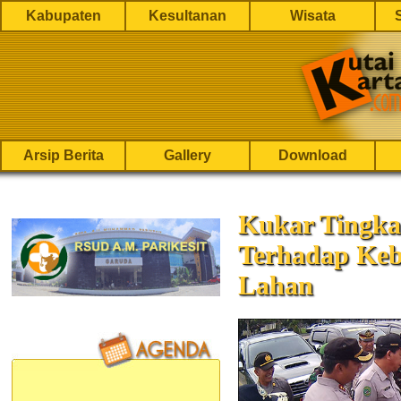
Kabupaten
Kesultanan
Wisata
Arsip Berita
Gallery
Download
Kukar Tingka
Terhadap Keb
Lahan