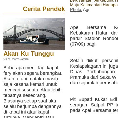
perusahaan perkebunan
Maju Kalimantan Hadapa
Cerita Pendek
Photo:
Agri
Apel Bersama Kes
Kebakaran Hutan dan
parkir Stadion Rond
(07/09) pagi.
Akan Ku Tunggu
Oleh: Rhony Samlan
Selain diikuti perso
Kesiapsiagaan ini juga
Beberapa menit lagi kapal
Dinas Perhubungan
fery akan segera berangkat.
Pramuka dari Saka Wi
Akan tetapi mataku masih
dari sejumlah perusah
saja kesana kemari untuk
mencari sesuatu. Atau lebih
tepatnya seseorang.
Plt Bupati Kukar E
Biasanya setiap saat aku
seragam Satpol PP ta
selalu berjumpa dengannya
pada Apel Bersama ter
di kapal ini atau kapal
satunya. Mengantri atau