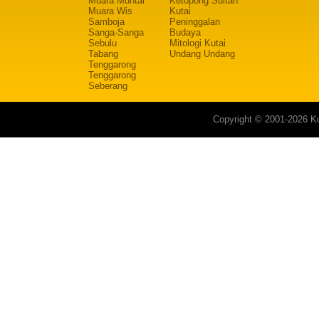
Muara Muntai
Ketopong Sultan
Muara Wis
Kutai
Samboja
Peninggalan
Sanga-Sanga
Budaya
Sebulu
Mitologi Kutai
Tabang
Undang Undang
Tenggarong
Tenggarong
Seberang
Copyright © 2001-2026 Ku