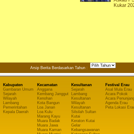
Kukar 20
Arsip Berita Berdasarkan Tahun :
Kabupaten
Kecamatan
Kesultanan
Festival Erau
Gambaran Umum
Anggana
Sejarah
Asal Mula Erau
Sejarah
Kembang Janggut
Lambang
Acara Pokok
Wilayah
Kenohan
Kesultanan
Acara Penunjan
Lambang
Kota Bangun
Wilayah
Agenda Erau
Pemerintahan
Loa Janan
Kesultanan
Peta Lokasi Era
Kepala Daerah
Loa Kulu
Silsilah Sultan
Marang Kayu
Kutai
Muara Badak
Keraton Kutai
Muara Jawa
Gelar
Muara Kaman
Kebangsawanan