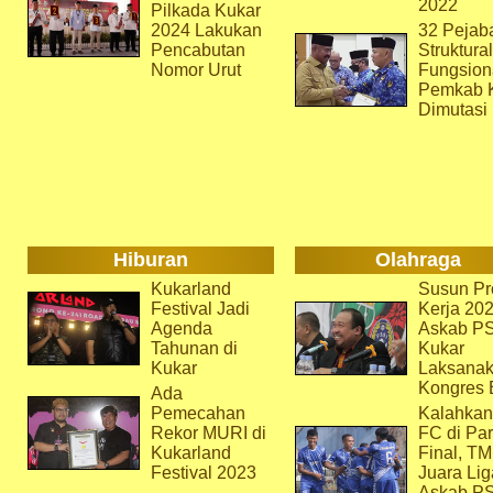
2022
Pilkada Kukar
2024 Lakukan
32 Pejab
Pencabutan
Struktura
Nomor Urut
Fungsion
Pemkab 
Dimutasi
Hiburan
Olahraga
Kukarland
Susun Pr
Festival Jadi
Kerja 202
Agenda
Askab P
Tahunan di
Kukar
Kukar
Laksana
Kongres 
Ada
Pemecahan
Kalahkan
Rekor MURI di
FC di Par
Kukarland
Final, T
Festival 2023
Juara Lig
Askab P