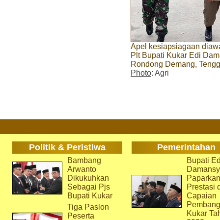
Apel kesiapsiagaan diaw
Plt Bupati Kukar Edi Dam
Rondong Demang, Tengga
Photo
: Agri
Politik & Peristiwa
Pemerintahan
Bambang
Bupati Ed
Arwanto
Damansy
Dikukuhkan
Paparka
Sebagai Pjs
Prestasi 
Bupati Kukar
Capaian
Pembang
Tiga Paslon
Kukar Ta
Peserta