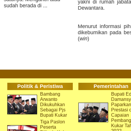
yakni di rumah jabat
sudah berada di ...
Dewantara.
Menurut informasi pih
dikebumikan pada bes
(
win
)
Politik & Peristiwa
Pemerintahan
Bambang
Bupati Ed
Arwanto
Damansy
Dikukuhkan
Paparka
Sebagai Pjs
Prestasi 
Bupati Kukar
Capaian
Pembang
Tiga Paslon
Kukar Ta
Peserta
2022