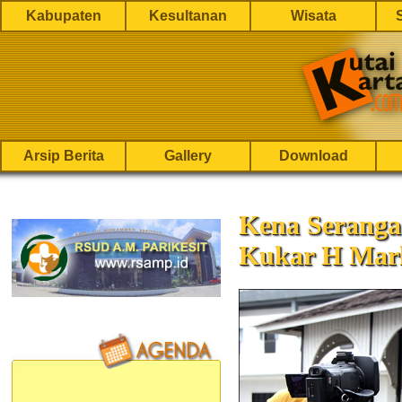
Kabupaten
Kesultanan
Wisata
Arsip Berita
Gallery
Download
Kena Seranga
Kukar H Marl