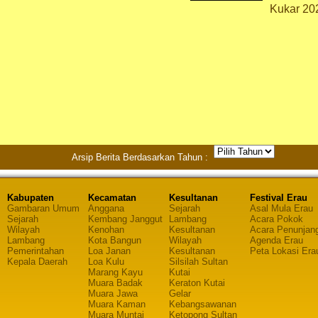
Kukar 20
Arsip Berita Berdasarkan Tahun :
Kabupaten
Kecamatan
Kesultanan
Festival Erau
Gambaran Umum
Anggana
Sejarah
Asal Mula Erau
Sejarah
Kembang Janggut
Lambang
Acara Pokok
Wilayah
Kenohan
Kesultanan
Acara Penunjan
Lambang
Kota Bangun
Wilayah
Agenda Erau
Pemerintahan
Loa Janan
Kesultanan
Peta Lokasi Era
Kepala Daerah
Loa Kulu
Silsilah Sultan
Marang Kayu
Kutai
Muara Badak
Keraton Kutai
Muara Jawa
Gelar
Muara Kaman
Kebangsawanan
Muara Muntai
Ketopong Sultan