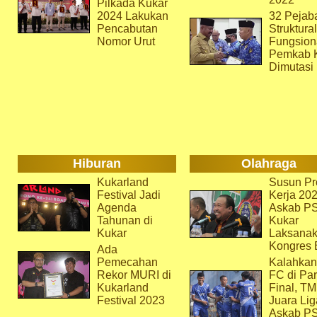
Pilkada Kukar
2024 Lakukan
32 Pejab
Pencabutan
Struktura
Nomor Urut
Fungsion
Pemkab 
Dimutasi
Hiburan
Olahraga
Kukarland
Susun Pr
Festival Jadi
Kerja 202
Agenda
Askab P
Tahunan di
Kukar
Kukar
Laksana
Kongres 
Ada
Pemecahan
Kalahkan
Rekor MURI di
FC di Par
Kukarland
Final, T
Festival 2023
Juara Lig
Askab P