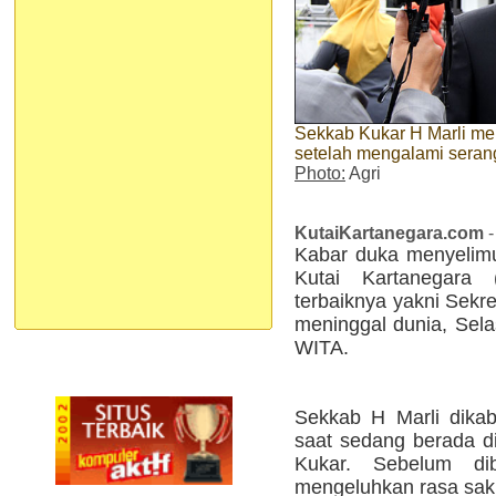
Sekkab Kukar H Marli me
setelah mengalami seran
Photo:
Agri
KutaiKartanegara.com
-
Kabar duka menyelimu
Kutai Kartanegara 
terbaiknya yakni Sekr
meninggal dunia, Sela
WITA.
Sekkab H Marli dikab
saat sedang berada di
Kukar. Sebelum di
mengeluhkan rasa saki