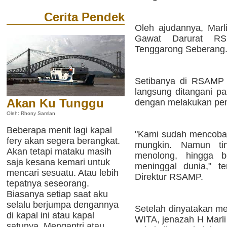
Cerita Pendek
Oleh ajudannya, Marli
Gawat Darurat RS
Tenggarong Seberang
Setibanya di RSAMP s
langsung ditangani pa
Akan Ku Tunggu
dengan melakukan pe
Oleh: Rhony Samlan
Beberapa menit lagi kapal
"Kami sudah mencoba
fery akan segera berangkat.
mungkin. Namun ti
Akan tetapi mataku masih
menolong, hingga be
saja kesana kemari untuk
meninggal dunia," te
mencari sesuatu. Atau lebih
Direktur RSAMP.
tepatnya seseorang.
Biasanya setiap saat aku
selalu berjumpa dengannya
Setelah dinyatakan me
di kapal ini atau kapal
WITA, jenazah H Marl
satunya. Mengantri atau