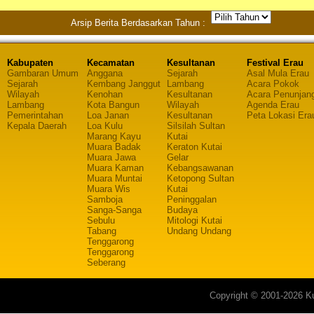
Arsip Berita Berdasarkan Tahun :
Kabupaten
Kecamatan
Kesultanan
Festival Erau
Gambaran Umum
Anggana
Sejarah
Asal Mula Erau
Sejarah
Kembang Janggut
Lambang
Acara Pokok
Wilayah
Kenohan
Kesultanan
Acara Penunjan
Lambang
Kota Bangun
Wilayah
Agenda Erau
Pemerintahan
Loa Janan
Kesultanan
Peta Lokasi Era
Kepala Daerah
Loa Kulu
Silsilah Sultan
Marang Kayu
Kutai
Muara Badak
Keraton Kutai
Muara Jawa
Gelar
Muara Kaman
Kebangsawanan
Muara Muntai
Ketopong Sultan
Muara Wis
Kutai
Samboja
Peninggalan
Sanga-Sanga
Budaya
Sebulu
Mitologi Kutai
Tabang
Undang Undang
Tenggarong
Tenggarong
Seberang
Copyright © 2001-2026 Ku