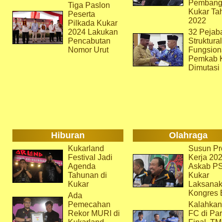
Pembang
Tiga Paslon
Kukar Ta
Peserta
2022
Pilkada Kukar
2024 Lakukan
32 Pejab
Pencabutan
Struktura
Nomor Urut
Fungsion
Pemkab 
Dimutasi
Hiburan
Olahraga
Kukarland
Susun Pr
Festival Jadi
Kerja 202
Agenda
Askab P
Tahunan di
Kukar
Kukar
Laksana
Kongres 
Ada
Pemecahan
Kalahkan
Rekor MURI di
FC di Par