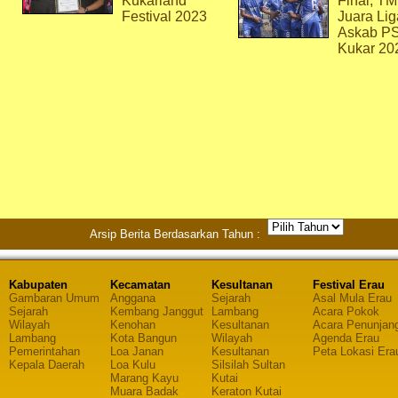
Kukarland
Final, T
Festival 2023
Juara Lig
Askab P
Kukar 20
Arsip Berita Berdasarkan Tahun :
Kabupaten
Kecamatan
Kesultanan
Festival Erau
Gambaran Umum
Anggana
Sejarah
Asal Mula Erau
Sejarah
Kembang Janggut
Lambang
Acara Pokok
Wilayah
Kenohan
Kesultanan
Acara Penunjan
Lambang
Kota Bangun
Wilayah
Agenda Erau
Pemerintahan
Loa Janan
Kesultanan
Peta Lokasi Era
Kepala Daerah
Loa Kulu
Silsilah Sultan
Marang Kayu
Kutai
Muara Badak
Keraton Kutai