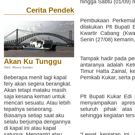
hingga Sabtu (01/09) 
Cerita Pendek
Pembukaan Perkemah
dilakukan Plt Bupati
Kwartir Cabang (Kwa
Senin (27/08) kemarin,
Tampak hadir pada pe
Akan Ku Tunggu
antaranya adalah Ke
Oleh: Rhony Samlan
Timur Hatta Zainal, ke
Pemkab Kukar, serta 
Beberapa menit lagi kapal
fery akan segera berangkat.
Akan tetapi mataku masih
Plt Bupati Kukar Ed
saja kesana kemari untuk
menyampaikan apres
mencari sesuatu. Atau lebih
seluruh pihak ata
tepatnya seseorang.
sehingga kegiatan ters
Biasanya setiap saat aku
selalu berjumpa dengannya
di kapal ini atau kapal
"Lewat kegiatan ini,
satunya. Mengantri atau