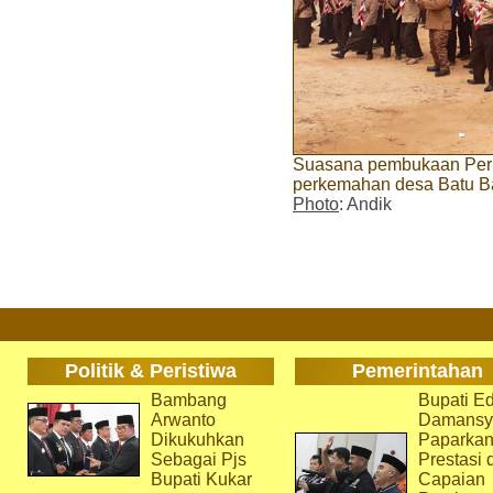
Suasana pembukaan Per
perkemahan desa Batu Ba
Photo
: Andik
Politik & Peristiwa
Pemerintahan
Bambang
Bupati Ed
Arwanto
Damansy
Dikukuhkan
Paparka
Sebagai Pjs
Prestasi 
Bupati Kukar
Capaian