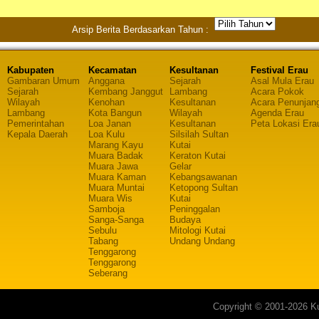
Arsip Berita Berdasarkan Tahun :
Kabupaten
Kecamatan
Kesultanan
Festival Erau
Gambaran Umum
Anggana
Sejarah
Asal Mula Erau
Sejarah
Kembang Janggut
Lambang
Acara Pokok
Wilayah
Kenohan
Kesultanan
Acara Penunjan
Lambang
Kota Bangun
Wilayah
Agenda Erau
Pemerintahan
Loa Janan
Kesultanan
Peta Lokasi Era
Kepala Daerah
Loa Kulu
Silsilah Sultan
Marang Kayu
Kutai
Muara Badak
Keraton Kutai
Muara Jawa
Gelar
Muara Kaman
Kebangsawanan
Muara Muntai
Ketopong Sultan
Muara Wis
Kutai
Samboja
Peninggalan
Sanga-Sanga
Budaya
Sebulu
Mitologi Kutai
Tabang
Undang Undang
Tenggarong
Tenggarong
Seberang
Copyright © 2001-2026 Ku