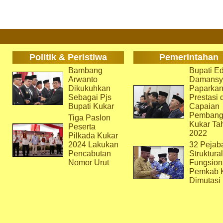
Politik & Peristiwa
Pemerintahan
Bambang
Bupati Ed
Arwanto
Damansy
Dikukuhkan
Paparka
Sebagai Pjs
Prestasi 
Bupati Kukar
Capaian
Pembang
Tiga Paslon
Kukar Ta
Peserta
2022
Pilkada Kukar
2024 Lakukan
32 Pejab
Pencabutan
Struktura
Nomor Urut
Fungsion
Pemkab 
Dimutasi